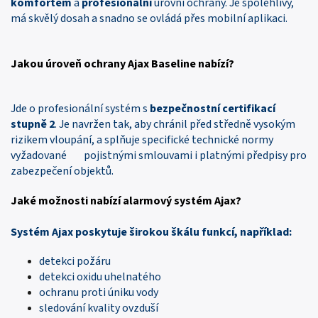
komfortem
a
profesionální
úrovní ochrany. Je spolehlivý,
má skvělý dosah a snadno se ovládá přes mobilní aplikaci.
Jakou
úroveň ochrany Ajax Baseline
nabízí
?
Jde o profesionální systém s
bezpečnostní certifikací
stupně 2
. Je navržen tak, aby chránil před středně vysokým
rizikem vloupání, a splňuje specifické technické normy
vyžadované pojistnými smlouvami i platnými předpisy pro
zabezpečení objektů.
Jaké
možnosti
nabízí alarmový systém
Ajax
?
Systém Ajax poskytuje širokou škálu funkcí, například:
detekci požáru
detekci oxidu uhelnatého
ochranu proti úniku vody
sledování kvality ovzduší