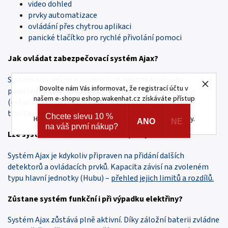
video dohled
prvky automatizace
ovládání přes chytrou aplikaci
panické tlačítko pro rychlé přivolání pomoci
Jak
ovládat
zabezpečovací systém Ajax?
Systém Ajax můžete snadno řídit několika způsoby –
Dovolte nám Vás informovat, že registrací účtu v
prostřednictvím mobilní aplikace, klávesnice, klíčenky
našem e-shopu eshop.wakenhat.cz získáváte přístup
(ovladačem), tísňového tlačítka nebo multifunkčního
ke skrytým a speciálním nabídkám značek AJAX a
tlačítka.
Chcete slevu 10 %
HOMEMATIC IP. Navíc registrací získáváte různé slevy.
ANO
NE
na váš první nákup?
Lze systém do
rozšiřovat
o další prvky?
Systém Ajax je kdykoliv připraven na přidání dalších
detektorů a ovládacích prvků. Kapacita závisí na zvoleném
typu hlavní jednotky (Hubu) –
přehled jejich limitů a rozdílů.
Zůstane systém
funkční
i při výpadku elektřiny?
Systém Ajax zůstává plně aktivní. Díky záložní baterii zvládne