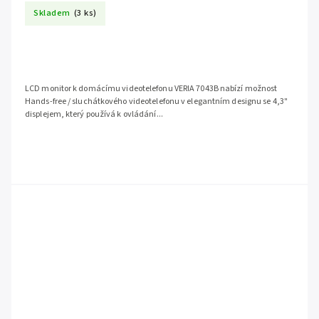
Skladem
(3 ks)
LCD monitor k domácímu videotelefonu VERIA 7043B nabízí možnost
Hands-free / sluchátkového videotelefonu v elegantním designu se 4,3"
displejem, který používá k ovládání...