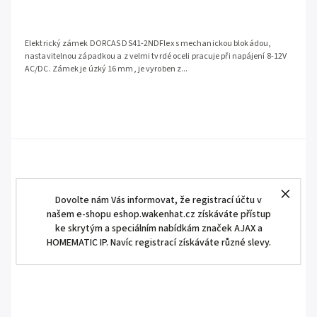
Elektrický zámek DORCAS DS41-2NDFlex s mechanickou blokádou,
nastavitelnou západkou a z velmi tvrdé oceli pracuje při napájení 8-12V
AC/DC. Zámek je úzký 16 mm, je vyroben z...
Dovolte nám Vás informovat, že registrací účtu v
našem e-shopu eshop.wakenhat.cz získáváte přístup
ke skrytým a speciálním nabídkám značek AJAX a
HOMEMATIC IP. Navíc registrací získáváte různé slevy.