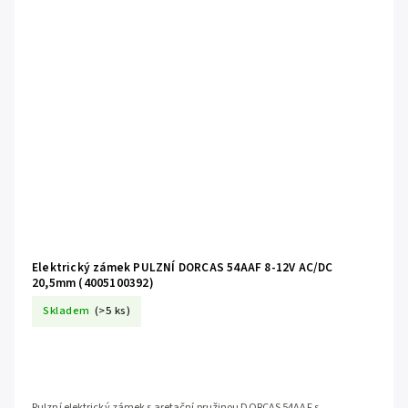
Elektrický zámek PULZNÍ DORCAS 54AAF 8-12V AC/DC
20,5mm (4005100392)
Skladem
(>5 ks)
Pulzní elektrický zámek s aretační pružinou DORCAS 54AAF s