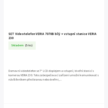
SET Videotelefon VERIA 7070B bílý + vstupní stanice VERIA
230
Skladem
(5 ks)
Domovní videotelefon se 7" LCD displejem a vstupní / dveřní stanicí s
kamerou VERIA 230. Toto zabezpečovací zařízení umožní komunikovat s
návštěvníkem před branou nebo dveřmi,...