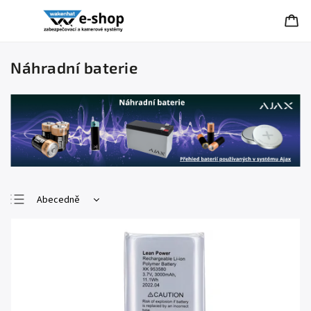
Náhradní baterie
Abecedně
Nejlevnější
Nejdražší
Nejprodávanější