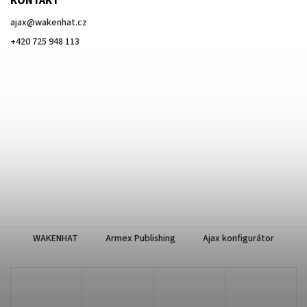
KONTAKT
ajax
@
wakenhat.cz
+420 725 948 113
WAKENHAT
Armex Publishing
Ajax konfigurátor