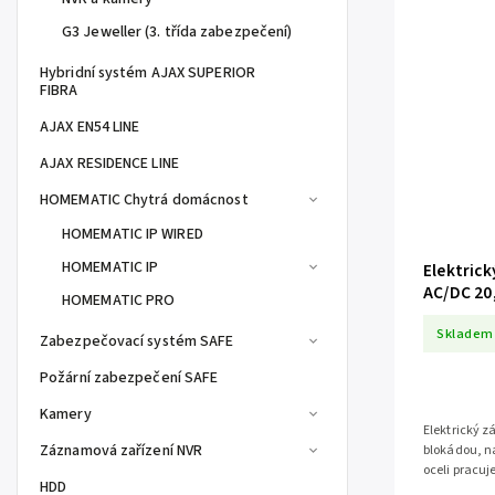
G3 Jeweller (3. třída zabezpečení)
Hybridní systém AJAX SUPERIOR
FIBRA
AJAX EN54 LINE
AJAX RESIDENCE LINE
HOMEMATIC Chytrá domácnost
HOMEMATIC IP WIRED
HOMEMATIC IP
Elektric
AC/DC 20
HOMEMATIC PRO
Skladem
Zabezpečovací systém SAFE
Požární zabezpečení SAFE
Kamery
Elektrický
Záznamová zařízení NVR
blokádou, n
oceli pracuj
HDD
produkt se v