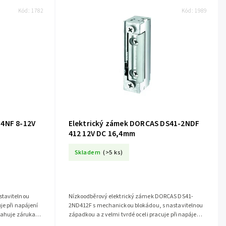
Kód:
1782
Kód:
1989
54NF 8-12V
Elektrický zámek DORCAS DS41-2NDF
412 12V DC 16,4mm
Skladem
(>5 ks)
stavitelnou
Nízkoodběrový elektrický zámek DORCAS DS41-
je při napájení
2ND412F s mechanickou blokádou, s nastavitelnou
tahuje záruka 5
západkou a z velmi tvrdé oceli pracuje při napájení
12V DC. Zámek je úzký 16 mm, je...