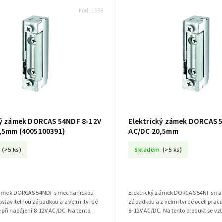
Kód:
1998
ký zámek DORCAS 54NDF 8-12V
Elektrický zámek DORCAS 
,5mm (4005100391)
AC/DC 20,5mm
(>5 ks)
Skladem
(>5 ks)
 zámek DORCAS 54NDF s mechanickou
Elektrický zámek DORCAS 54NF s na
astavitelnou západkou a z velmi tvrdé
západkou a z velmi tvrdé oceli pracu
e při napájení 8-12V AC/DC. Na tento
8-12V AC/DC. Na tento produkt se vz
ztahuje záruka 5 let.
let.