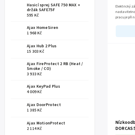
Hasicí sprej SAFE 750 MAX +
Elektrický 
držák SAFE75F
nastavitelno
595 Kč
pracuje při 
mm, je vyrob
Ajax HomeSiren
1 968 Kč
Ajax Hub 2 Plus
15 303 Kč
Ajax FireProtect 2 RB (Heat /
Smoke / CO)
3 933 Kč
Ajax KeyPad Plus
4 009 Kč
Ajax DoorProtect
1 385 Kč
Nízkoodb
Ajax MotionProtect
DORCAS 
2 114 Kč
(4005100