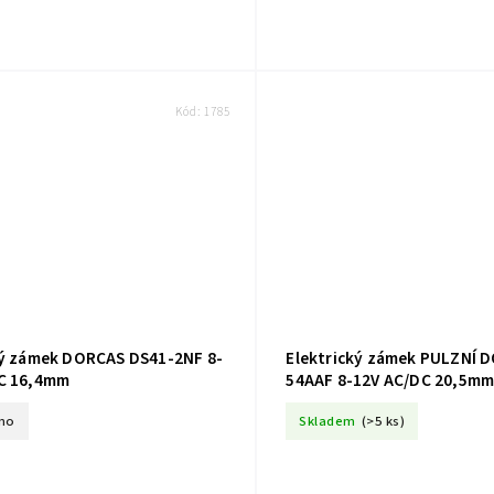
Kód:
1785
ký zámek DORCAS DS41-2NF 8-
Elektrický zámek PULZNÍ 
C 16,4mm
54AAF 8-12V AC/DC 20,5m
(4005100392)
no
Skladem
(>5 ks)