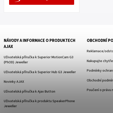
NÁVODY A INFORMACE O PRODUKTECH
OBCHODNÍ P
AJAX
Reklamace/odsto
Uživatelská příručka k Superior MotionCam G3
Nakupujte chytře
(PhOD) Jeweller
Podmínky ochrany
Uživatelská příručka k Superior Hub G3 Jeweller
Obchodní podmí
Novinky AJAX
Poučení o právu 
Uživatelská příručka k Ajax Button
Uživatelská příručka k produktu SpeakerPhone
Jeweller