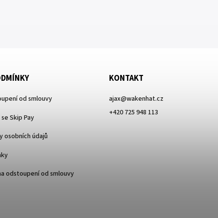
ODMÍNKY
KONTAKT
upení od smlouvy
ajax
@
wakenhat.cz
+420 725 948 113
 se Skip Pay
 osobních údajů
nky
na odstoupení od smlouvy