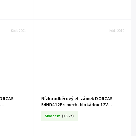
Kód:
2001
Kód:
2010
DORCAS
Nízkoodběrový el. zámek DORCAS
m
54ND412F s mech. blokádou 12V
DC/250 mA-20,5 mm(4005100395)
Skladem
(>5 ks)