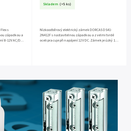
Skladem
(>5 ks)
Flex s
Nízkoodběrový elektrický zámek DORCAS DS41-
nou západkou a
2N412F s nastavitelnou západkou a z velmi tvrdé
ení 8-12V AC/DC.
oceli pracuje při napájení 12V DC. Zámek je úzký 16
.
mm, je vyroben z tvrdé...