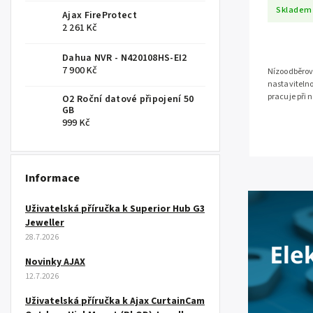
Skladem
Ajax FireProtect
2 261 Kč
Dahua NVR - N420108HS-EI2
7 900 Kč
Nízoodběrov
nastavitelno
pracuje při 
O2 Roční datové připojení 50
vztahuje zár
GB
999 Kč
Informace
Uživatelská příručka k Superior Hub G3
Jeweller
28.7.2026
Novinky AJAX
12.7.2026
Uživatelská příručka k Ajax CurtainCam