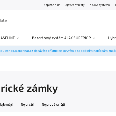
Napište nám
Ajax certifikáty
o AJAX systému
BASELINE
Bezdrátový systém AJAX SUPERIOR
Hybr
pu eshop.wakenhat.cz získáváte přístup ke skrytým a speciálním nabídkám značek
trické zámky
Nejlevnější
Nejdražší
Nejprodávanější