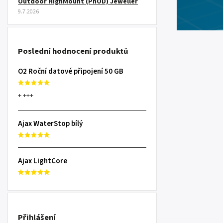
Outdoor HighMount (PhOD) Jeweller
9.7.2026
Poslední hodnocení produktů
O2 Roční datové připojení 50 GB
+ +++
Ajax WaterStop bílý
Ajax LightCore
Přihlášení