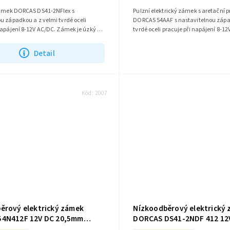
zámek DORCAS DS41-2NFlex s
Pulzní elektrický zámek s aretační 
u západkou a z velmi tvrdé oceli
DORCAS 54AAF s nastavitelnou zápa
napájení 8-12V AC/DC. Zámek je úzký 16
tvrdé oceli pracuje při napájení 8-1
en z tvrdé oceli a vztahuje se...
tento produkt se vztahuje záruka 5..
Detail
Kód:
2007
ěrový elektrický zámek
Nízkoodběrový elektrický
54N412F 12V DC 20,5mm
DORCAS DS41-2NDF 412 12
394)
16,4mm (4005100385)