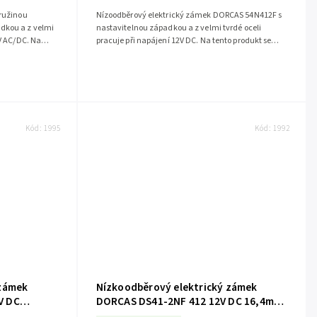
pružinou
Nízoodběrový elektrický zámek DORCAS 54N412F s
dkou a z velmi
nastavitelnou západkou a z velmi tvrdé oceli
2V AC/DC. Na
pracuje při napájení 12V DC. Na tento produkt se
.
vztahuje záruka 5 let.Doporučujeme k...
Kód:
1995
Kód:
1992
 zámek
Nízkoodběrový elektrický zámek
V DC
DORCAS DS41-2NF 412 12V DC 16,4mm
(4005000129)