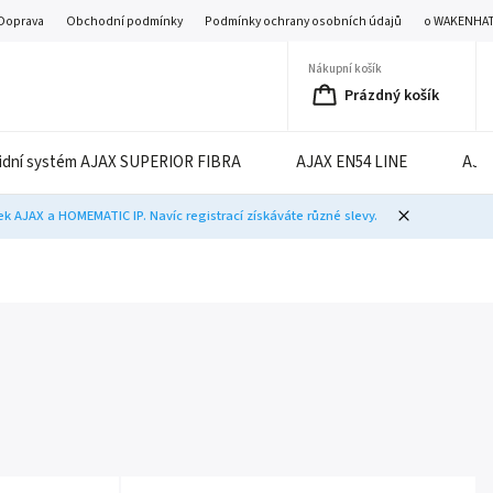
Doprava
Obchodní podmínky
Podmínky ochrany osobních údajů
o WAKENHA
Nákupní košík
Prázdný košík
idní systém AJAX SUPERIOR FIBRA
AJAX EN54 LINE
AJA
 AJAX a HOMEMATIC IP. Navíc registrací získáváte různé slevy.