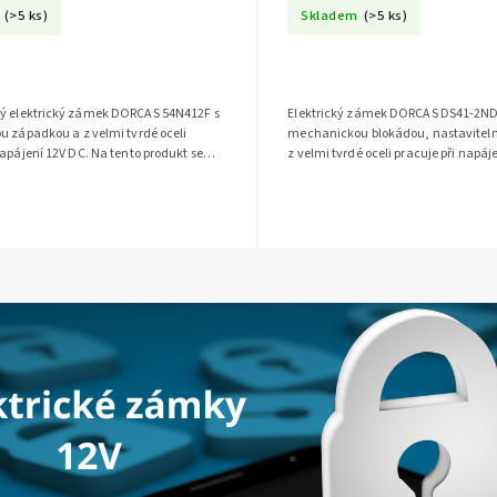
(>5 ks)
Skladem
(>5 ks)
ý elektrický zámek DORCAS 54N412F s
Elektrický zámek DORCAS DS41-2ND
u západkou a z velmi tvrdé oceli
mechanickou blokádou, nastavitel
napájení 12V DC. Na tento produkt se
z velmi tvrdé oceli pracuje při napáj
uka 5 let.Doporučujeme k...
Zámek je úzký 16 mm, je vyroben z..