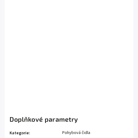
Jaká je maximální vzdálenost
detekce pohybu?
Jak rychle detektor pořídí
první fotografii po poplachu?
Je možné detektor spravovat
na dálku?
Je tento detektor
kompatibilní se všemi HUBy?
Doplňkové parametry
Pohybová čidla
Kategorie
: