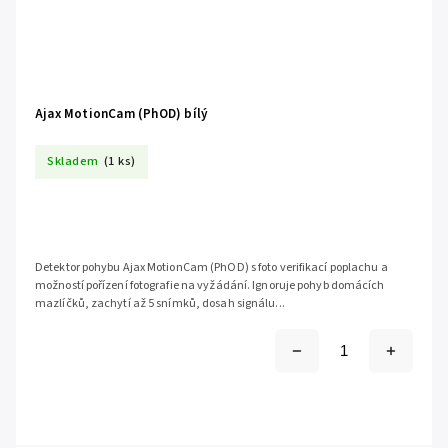
Ajax MotionCam (PhOD) bílý
Skladem
(1 ks)
Detektor pohybu Ajax MotionCam (PhOD) s foto verifikací poplachu a
možností pořízení fotografie na vyžádání. Ignoruje pohyb domácích
mazlíčků, zachytí až 5 snímků, dosah signálu...