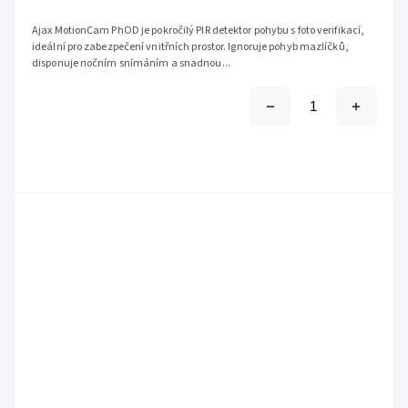
Ajax MotionCam PhOD je pokročilý PIR detektor pohybu s foto verifikací,
ideální pro zabezpečení vnitřních prostor. Ignoruje pohyb mazlíčků,
disponuje nočním snímáním a snadnou...