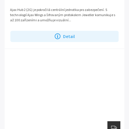
Ajax Hub 2 (2G) je pokročilá centrální jednotka pro zabezpečení. S
technologií Ajax Wings a šifrovaným protokolem Jeweller komunikuje s
až 100 zařízeními a umožňuje vizuální...
Detail