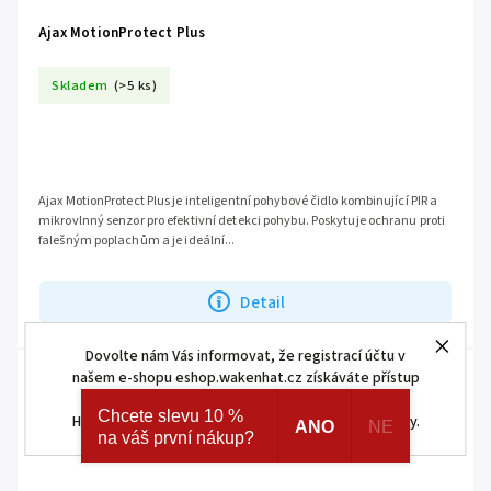
Ajax MotionProtect Plus
Skladem
(>5 ks)
Ajax MotionProtect Plus je inteligentní pohybové čidlo kombinující PIR a
mikrovlnný senzor pro efektivní detekci pohybu. Poskytuje ochranu proti
falešným poplachům a je ideální...
Detail
Dovolte nám Vás informovat, že registrací účtu v
našem e-shopu eshop.wakenhat.cz získáváte přístup
ke skrytým a speciálním nabídkám značek AJAX a
Chcete slevu 10 %
HOMEMATIC IP. Navíc registrací získáváte různé slevy.
ANO
NE
na váš první nákup?