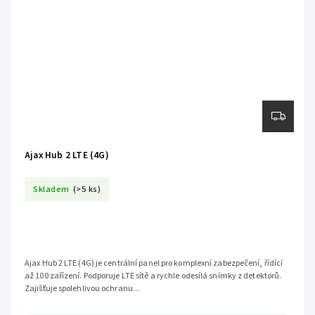
Ajax Hub 2 LTE (4G)
Skladem
(>5 ks)
Ajax Hub 2 LTE (4G) je centrální panel pro komplexní zabezpečení, řídící
až 100 zařízení. Podporuje LTE sítě a rychle odesílá snímky z detektorů.
Zajišťuje spolehlivou ochranu...