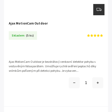
Ajax MotionCam Outdoor
Skladem
(5 ks)
Ajax MotionCam Outdoor je bezdrátový venkovní detektor pohybu s
vestavěným fotoaparátem. Umožňuje rychlé ověření poplachů díky
snímkům pořízeným při detekci pohybu. Je vybaven...