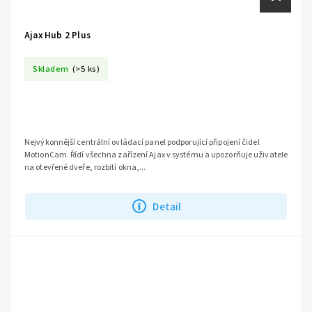
Ajax Hub 2 Plus
Skladem
(>5 ks)
Nejvýkonnější centrální ovládací panel podporující připojení čidel
MotionCam. Řídí všechna zařízení Ajax v systému a upozorňuje uživatele
na otevřené dveře, rozbití okna,...
Detail