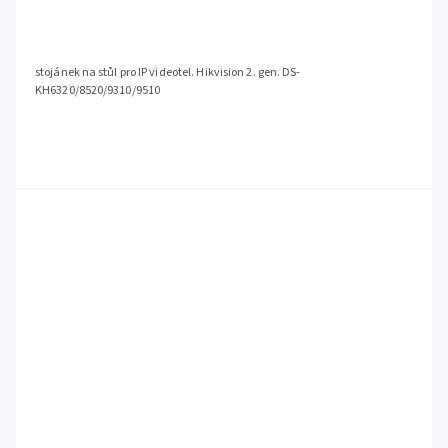
stojánek na stůl pro IP videotel. Hikvision 2. gen. DS-
KH6320/8520/9310/9510