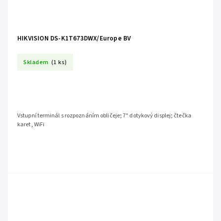
HIKVISION DS-K1T673DWX/Europe BV
Skladem
(1 ks)
Vstupní terminál s rozpoznáním obličeje; 7" dotykový displej; čtečka
karet, WiFi