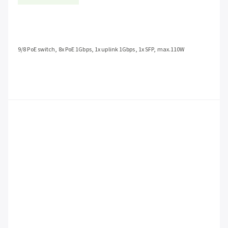
9/8 PoE switch, 8x PoE 1Gbps, 1x uplink 1Gbps, 1x SFP, max.110W