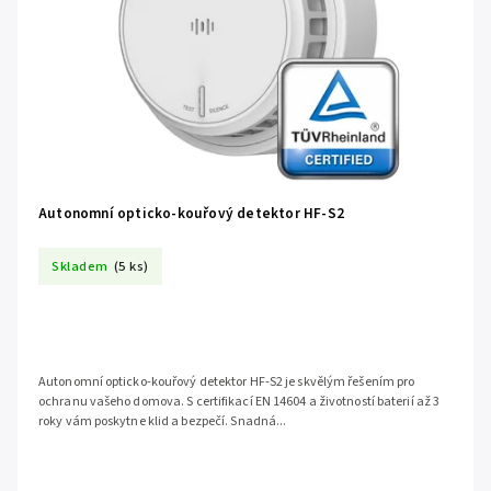
Autonomní opticko-kouřový detektor HF-S2
Skladem
(5 ks)
Autonomní opticko-kouřový detektor HF-S2 je skvělým řešením pro
ochranu vašeho domova. S certifikací EN 14604 a životností baterií až 3
roky vám poskytne klid a bezpečí. Snadná...