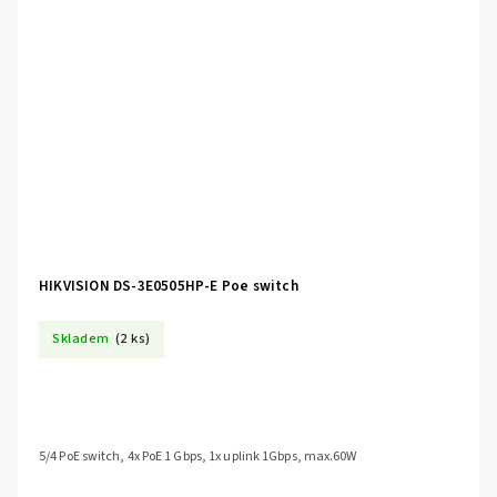
HIKVISION DS-3E0505HP-E Poe switch
Skladem
(2 ks)
5/4 PoE switch, 4x PoE 1 Gbps, 1x uplink 1Gbps, max.60W