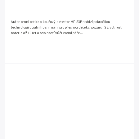
Autonomní opticko-kouřový detektor HF-S3E nabízí pokročilou
technologii duálního snímání pro přesnou detekci požáru. S životností
baterie až 10 let a odolností vůči vodní páře...