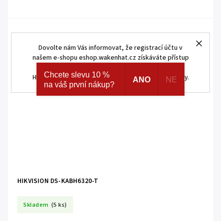
Dovolte nám Vás informovat, že registrací účtu v
našem e-shopu eshop.wakenhat.cz získáváte přístup
ke skrytým a speciálním nabídkám značek AJAX a
Chcete slevu 10 %
HOMEMATIC IP. Navíc registrací získáváte různé slevy.
ANO
NE
na váš první nákup?
HIKVISION DS-KABH6320-T
Skladem
(5 ks)