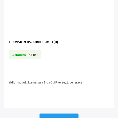
HIKVISION DS-KD8003-IME1(B)
Skladem
(>5 ks)
řídící modul s kamerou a 1-tlač., IP verze, 2. generace