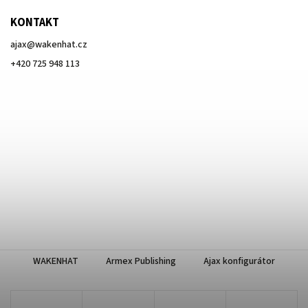
KONTAKT
ajax
@
wakenhat.cz
+420 725 948 113
WAKENHAT
Armex Publishing
Ajax konfigurátor