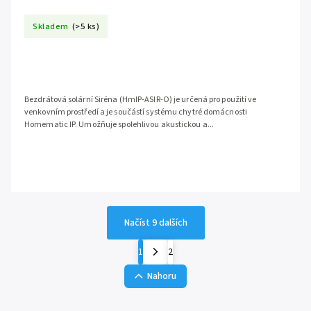
Skladem
(>5 ks)
Bezdrátová solární Siréna (HmIP-ASIR-O) je určená pro použití ve
venkovním prostředí a je součástí systému chytré domácnosti
Homematic IP. Umožňuje spolehlivou akustickou a...
Načíst 9 dalších
1
2
Nahoru