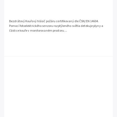
Bezdrátový Kouřový hlásič požáru certifikovaný dle ČSN/EN 14604.
Pomocí fotoelektrického senzoru rozptýleného světla detekuje plyny a
částice kouře v monitorovaném prostoru....