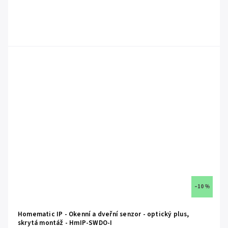
–10 %
Homematic IP - Okenní a dveřní senzor - optický plus,
skrytá montáž - HmIP-SWDO-I