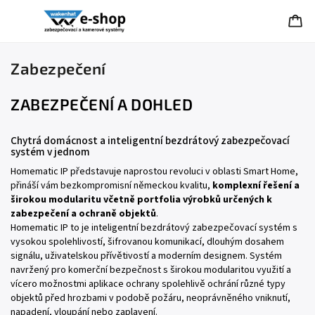
Zabezpečení
ZABEZPEČENÍ A DOHLED
Chytrá domácnost a inteligentní bezdrátový zabezpečovací
systém v jednom
Homematic IP představuje naprostou revoluci v oblasti Smart Home,
přináší vám bezkompromisní německou kvalitu,
komplexní řešení a
širokou modularitu včetně portfolia výrobků určených k
zabezpečení a ochraně objektů
.
Homematic IP to je inteligentní bezdrátový zabezpečovací systém s
vysokou spolehlivostí, šifrovanou komunikací, dlouhým dosahem
signálu, uživatelskou přívětivostí a moderním designem. Systém
navržený pro komerční bezpečnost s širokou modularitou využití a
vícero možnostmi aplikace ochrany spolehlivě ochrání různé typy
objektů před hrozbami v podobě požáru, neoprávněného vniknutí,
napadení, vloupání nebo zaplavení.