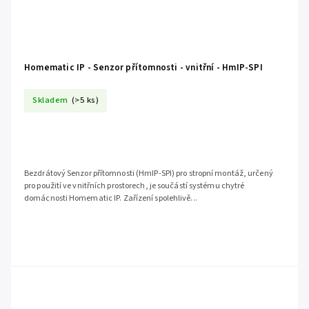
Homematic IP - Senzor přítomnosti - vnitřní - HmIP-SPI
Skladem
(>5 ks)
Bezdrátový Senzor přítomnosti (HmIP-SPI) pro stropní montáž, určený
pro použití ve vnitřních prostorech, je součástí systému chytré
domácnosti Homematic IP. Zařízení spolehlivě...