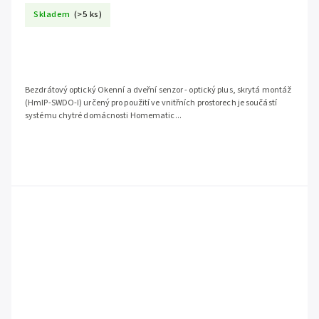
Skladem
(>5 ks)
Bezdrátový optický Okenní a dveřní senzor - optický plus, skrytá montáž
(HmIP-SWDO-I) určený pro použití ve vnitřních prostorech je součástí
systému chytré domácnosti Homematic...