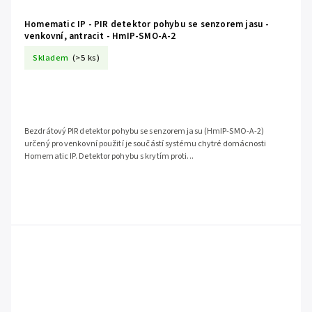
Homematic IP - PIR detektor pohybu se senzorem jasu -
venkovní, antracit - HmIP-SMO-A-2
Skladem
(>5 ks)
Bezdrátový PIR detektor pohybu se senzorem jasu (HmIP-SMO-A-2)
určený pro venkovní použití je součástí systému chytré domácnosti
Homematic IP. Detektor pohybu s krytím proti...