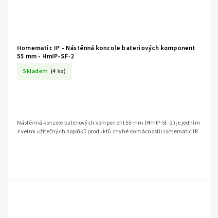
Homematic IP - Nástěnná konzole bateriových komponent
55 mm - HmIP-SF-2
Skladem
(4 ks)
Nástěnná konzole bateriových komponent 55 mm (HmIP-SF-2) je jedním
z velmi užitečných doplňků produktů chytré domácnosti Homematic IP.