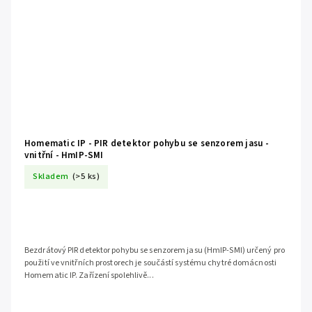
Homematic IP - PIR detektor pohybu se senzorem jasu -
vnitřní - HmIP-SMI
Skladem
(>5 ks)
Bezdrátový PIR detektor pohybu se senzorem jasu (HmIP-SMI) určený pro
použití ve vnitřních prostorech je součástí systému chytré domácnosti
Homematic IP. Zařízení spolehlivě...