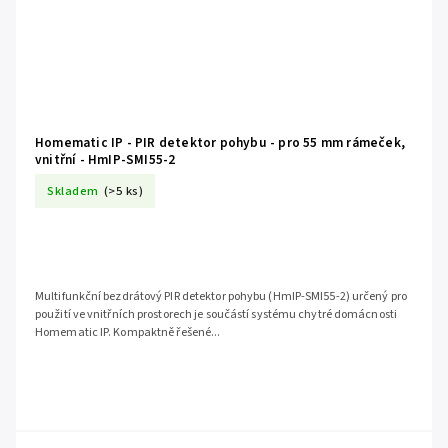
Homematic IP - PIR detektor pohybu - pro 55 mm rámeček,
vnitřní - HmIP-SMI55-2
Skladem
(>5 ks)
Multifunkční bezdrátový PIR detektor pohybu (HmIP-SMI55-2) určený pro
použití ve vnitřních prostorech je součástí systému chytré domácnosti
Homematic IP. Kompaktně řešené...