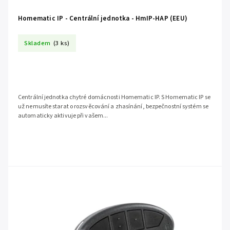
Homematic IP - Centrální jednotka - HmIP-HAP (EEU)
Skladem
(3 ks)
Centrální jednotka chytré domácnosti Homematic IP. S Homematic IP se
už nemusíte starat o rozsvěcování a zhasínání, bezpečnostní systém se
automaticky aktivuje při vašem...