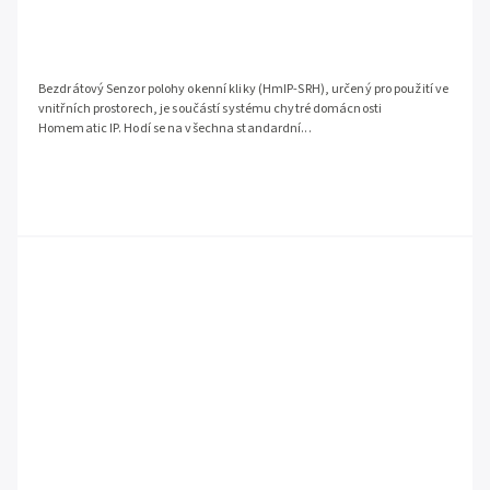
Bezdrátový Senzor polohy okenní kliky (HmIP-SRH), určený pro použití ve
vnitřních prostorech, je součástí systému chytré domácnosti
Homematic IP. Hodí se na všechna standardní...