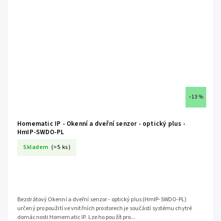
–13 %
Homematic IP - Okenní a dveřní senzor - optický plus -
HmIP-SWDO-PL
Skladem
(>5 ks)
Bezdrátový Okenní a dveřní senzor - optický plus (HmIP-SWDO-PL)
určený pro použití ve vnitřních prostorech je součástí systému chytré
domácnosti Homematic IP. Lze ho použít pro...