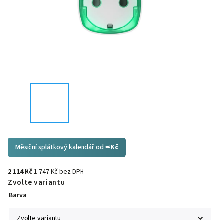
Měsíční splátkový kalendář od
∞
Kč
2 114 Kč
1 747 Kč bez DPH
Zvolte variantu
Barva