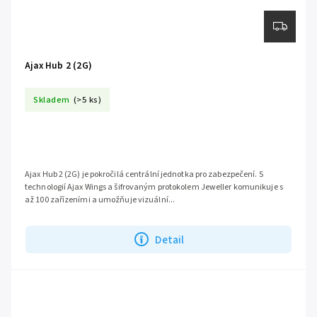
Ajax Hub 2 (2G)
Skladem
(>5 ks)
Ajax Hub 2 (2G) je pokročilá centrální jednotka pro zabezpečení. S
technologií Ajax Wings a šifrovaným protokolem Jeweller komunikuje s
až 100 zařízeními a umožňuje vizuální...
Detail