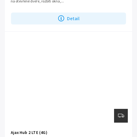
na otevřené dveře, rozbití okna,...
Detail
Ajax Hub 2 LTE (4G)