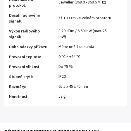
Jeweller (868.0 - 868.6 MHz)
protokol
:
Dosah rádiového
až 1000 m ve volném prostoru
signálu
:
8.20 dBm / 6.60 mW (max. 25
Výkon rádiového
mW)
signálu
:
Méně než 1 sekunda
Doba odezvy příkazu
:
0 °C ~ +64 °C
Provozní teplota
:
Do 75 %
Provozní vlhkost
:
IP20
Stupeň krytí
:
65.5 x 45 x 45 mm
Rozměry
:
58 g
Hmotnost
: