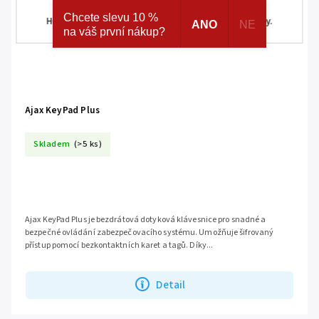
ke skrytým a speciálním nabídkám značek AJAX a
Chcete slevu 10 %
HOMEMATIC IP. Navíc registrací získáváte různé slevy.
ANO
NE
na váš první nákup?
Ajax KeyPad Plus
Skladem
(>5 ks)
Ajax KeyPad Plus je bezdrátová dotyková klávesnice pro snadné a
bezpečné ovládání zabezpečovacího systému. Umožňuje šifrovaný
přístup pomocí bezkontaktních karet a tagů. Díky...
Detail