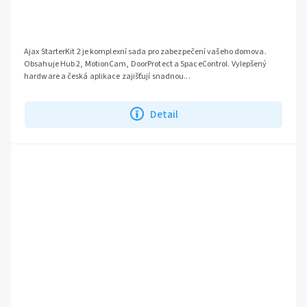
Ajax StarterKit 2 je komplexní sada pro zabezpečení vašeho domova.
Obsahuje Hub 2, MotionCam, DoorProtect a SpaceControl. Vylepšený
hardware a česká aplikace zajišťují snadnou...
Detail