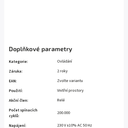
Má zařízení teplotní ochranu?
Jak se zařízení instaluje?
Doplňkové parametry
Ovládání
Kategorie
:
2 roky
Záruka
:
Zvolte variantu
EAN
:
Vnitřní prostory
Použití
:
Relé
Akční člen
:
Počet spínacích
200.000
cyklů
:
230 V ±10% AC 50 Hz
Napájení
: