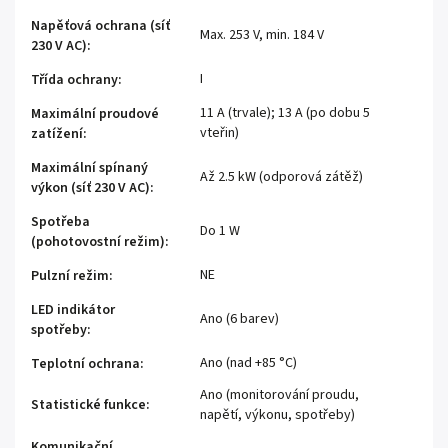
Napěťová ochrana (síť
Max. 253 V, min. 184 V
230 V AC)
:
I
Třída ochrany
:
11 A (trvale); 13 A (po dobu 5
Maximální proudové
vteřin)
zatížení
:
Maximální spínaný
Až 2.5 kW (odporová zátěž)
výkon (síť 230 V AC)
:
Spotřeba
Do 1 W
(pohotovostní režim)
:
NE
Pulzní režim
:
LED indikátor
Ano (6 barev)
spotřeby
:
Ano (nad +85 °C)
Teplotní ochrana
:
Ano (monitorování proudu,
Statistické funkce
:
napětí, výkonu, spotřeby)
Komunikační