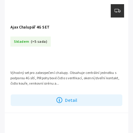
Ajax Chalupář 4G SET
Skladem
(>5 sada)
Výhodný set pro zabezpečení chalupy. Obsahuje centrální jednotku s
podporou 4G sítí, PIR pohybové čidlo s verifikací, okenní/dveřní kontakt,
čidlo kouře, venkovní sirénu a...
Detail