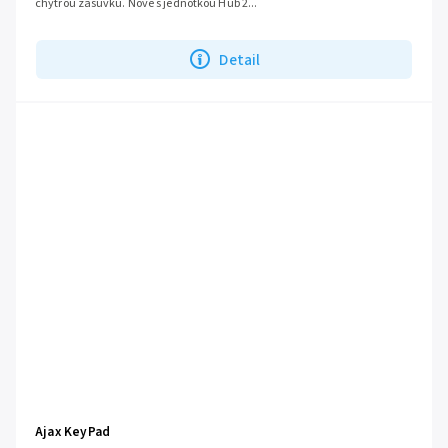
chytrou zásuvku. Nově s jednotkou Hub 2...
Detail
Ajax KeyPad