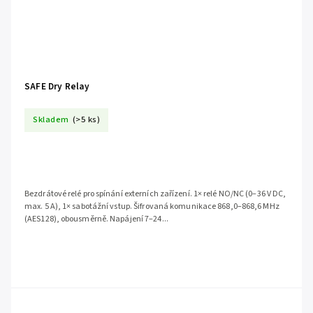
SAFE Dry Relay
Skladem
(>5 ks)
Bezdrátové relé pro spínání externích zařízení. 1× relé NO/NC (0–36 V DC,
max. 5 A), 1× sabotážní vstup. Šifrovaná komunikace 868,0–868,6 MHz
(AES128), obousměrně. Napájení 7–24...