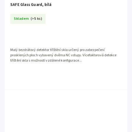
SAFE Glass Guard, bílá
Skladem
(>5 ks)
Malý bezdrátový detektor tříštění skla určený pro zabezpečení
prosklených ploch vybavený dvěma NC vstupy. Vícefaktorová detekce
tříštění skla s možností vzdálené konfigurace...