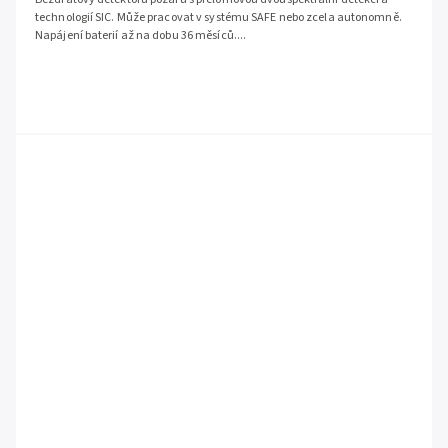
technologií SIC. Může pracovat v systému SAFE nebo zcela autonomně.
Napájení baterií až na dobu 36 měsíců....