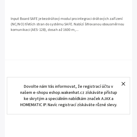
Input Board SAFE je bezdrátový modul pro integraci drátových zařízení
(NC/NO) třetích stran do systému SAFE. Nabízí šifrovanou obousměrnou
komunikaci (AES-128), dosah až 1600 m,...
Dovolte nám Vás informovat, že registrací účtu v
našem e-shopu eshop.wakenhat.cz získáváte přístup
ke skrytým a speciálním nabídkám značek AJAX a
HOMEMATIC IP. Navíc registrací získáváte různé slevy.