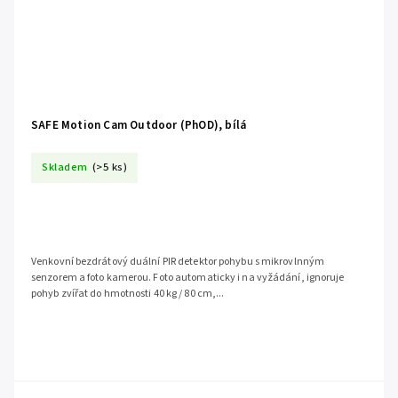
SAFE Motion Cam Outdoor (PhOD), bílá
Skladem
(>5 ks)
Venkovní bezdrátový duální PIR detektor pohybu s mikrovlnným
senzorem a foto kamerou. Foto automaticky i na vyžádání, ignoruje
pohyb zvířat do hmotnosti 40 kg / 80 cm,...