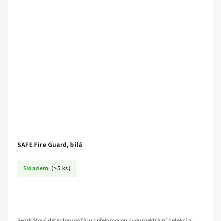
SAFE Fire Guard, bílá
Skladem
(>5 ks)
Bezdrátový detektoru požáru s přelomovou dvouspektrální detekcí a