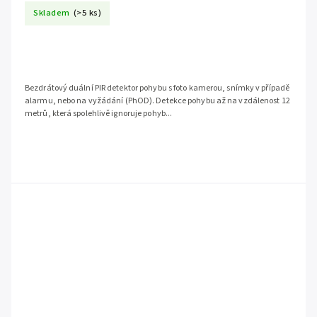
Skladem
(>5 ks)
Bezdrátový duální PIR detektor pohybu s foto kamerou, snímky v případě
alarmu, nebo na vyžádání (PhOD). Detekce pohybu až na vzdálenost 12
metrů, která spolehlivě ignoruje pohyb...