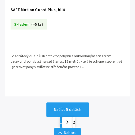
SAFE Motion Guard Plus, bílá
Skladem
(>5 ks)
Bezdrátový duální PIR detektor pohybu s mikrovlnným senzorem
detekující pohyb až na vzdálenost 12 metrů, který je schopen spolehlivě
ignorovat pohyb zvířat ve střeženém prostoru...
Načíst 5 dalších
1
2
Nahoru