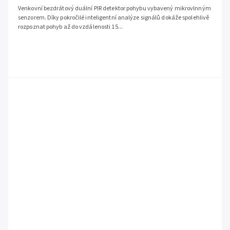
Venkovní bezdrátový duální PIR detektor pohybu vybavený mikrovlnným
senzorem. Díky pokročilé inteligentní analýze signálů dokáže spolehlivě
rozpoznat pohyb až do vzdálenosti 15...