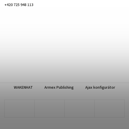
+420 725 948 113
WAKENHAT
Armex Publishing
Ajax konfigurátor