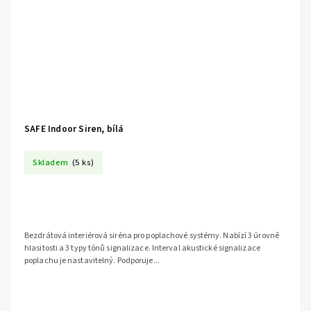
SAFE Indoor Siren, bílá
Skladem
(5 ks)
Bezdrátová interiérová siréna pro poplachové systémy. Nabízí 3 úrovně
hlasitosti a 3 typy tónů signalizace. Interval akustické signalizace
poplachu je nastavitelný. Podporuje...