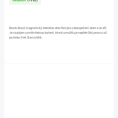
Skladem
(>5 ks)
Bezdrátový magnetický detektor otevření pro zabezpečení oken a dveří.
Je napájen vyměnitelnou baterií, která umožňuje nepřetržitý provoz až
po dobu 5 let. Barva bílá.