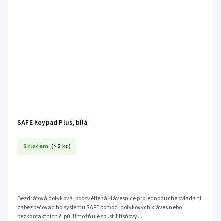
SAFE Keypad Plus, bílá
Skladem
(>5 ks)
Bezdrátová dotyková, podsvětlená klávesnice pro jednoduché ovládání
zabezpečovacího systému SAFE pomocí dotykových kláves nebo
bezkontaktních čipů. Umožňuje spustit tísňový...