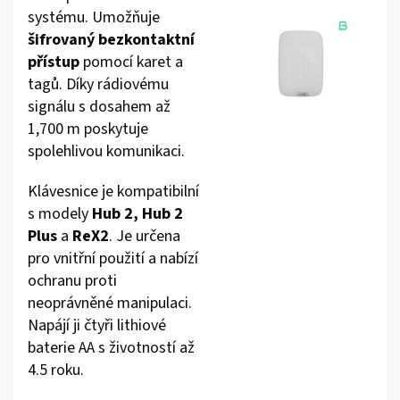
systému. Umožňuje
šifrovaný bezkontaktní
přístup
pomocí karet a
tagů. Díky rádiovému
signálu s dosahem až
1,700 m poskytuje
spolehlivou komunikaci.
Klávesnice je kompatibilní
s modely
Hub 2, Hub 2
Plus
a
ReX2
. Je určena
pro vnitřní použití a nabízí
ochranu proti
neoprávněné manipulaci.
Napájí ji čtyři lithiové
baterie AA s životností až
4.5 roku.