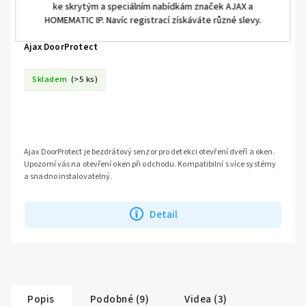
ke skrytým a speciálním nabídkám značek AJAX a
HOMEMATIC IP. Navíc registrací získáváte různé slevy.
Ajax DoorProtect
Skladem
(>5 ks)
Ajax DoorProtect je bezdrátový senzor pro detekci otevření dveří a oken.
Upozorní vás na otevření oken při odchodu. Kompatibilní s více systémy
a snadno instalovatelný.
Detail
Popis
Podobné (9)
Videa (3)