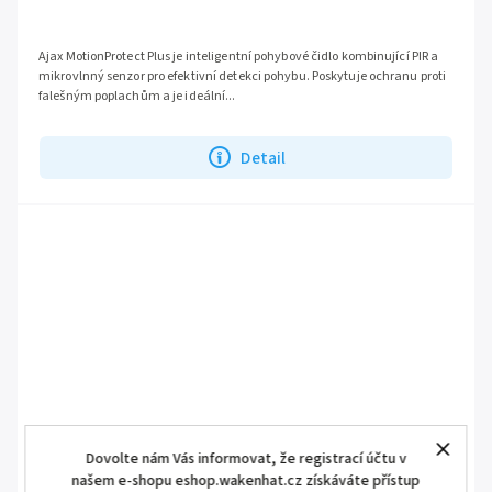
Ajax MotionProtect Plus je inteligentní pohybové čidlo kombinující PIR a
mikrovlnný senzor pro efektivní detekci pohybu. Poskytuje ochranu proti
falešným poplachům a je ideální...
Detail
Dovolte nám Vás informovat, že registrací účtu v
našem e-shopu eshop.wakenhat.cz získáváte přístup