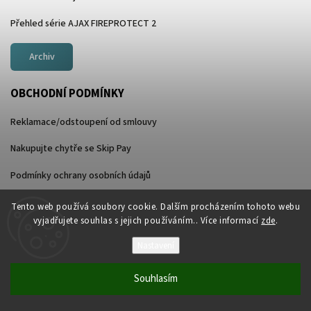
Přehled série AJAX FIREPROTECT 2
Archiv
OBCHODNÍ PODMÍNKY
Reklamace/odstoupení od smlouvy
Nakupujte chytře se Skip Pay
Podmínky ochrany osobních údajů
Obchodní podmínky
Tento web používá soubory cookie. Dalším procházením tohoto webu
vyjadřujete souhlas s jejich používáním.. Více informací
zde
.
Poučení o právu na odstoupení od smlouvy
Nastavení
KONTAKT
Souhlasím
ajax
@
wakenhat.cz