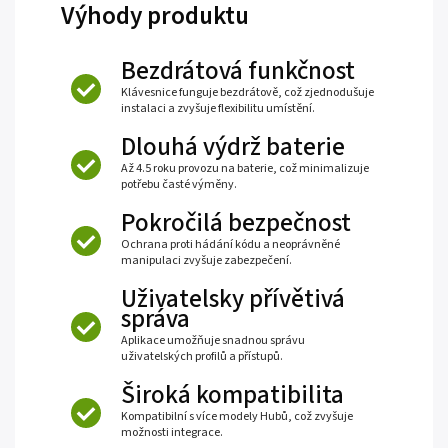
Výhody produktu
Bezdrátová funkčnost
Klávesnice funguje bezdrátově, což zjednodušuje
instalaci a zvyšuje flexibilitu umístění.
Dlouhá výdrž baterie
Až 4.5 roku provozu na baterie, což minimalizuje
potřebu časté výměny.
Pokročilá bezpečnost
Ochrana proti hádání kódu a neoprávněné
manipulaci zvyšuje zabezpečení.
Uživatelsky přívětivá
správa
Aplikace umožňuje snadnou správu
uživatelských profilů a přístupů.
Široká kompatibilita
Kompatibilní s více modely Hubů, což zvyšuje
možnosti integrace.