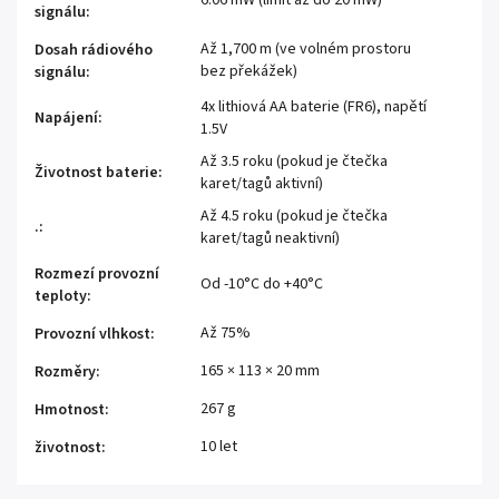
signálu
:
Až 1,700 m (ve volném prostoru
Dosah rádiového
bez překážek)
signálu
:
4x lithiová AA baterie (FR6), napětí
Napájení
:
1.5V
Až 3.5 roku (pokud je čtečka
Životnost baterie
:
karet/tagů aktivní)
Až 4.5 roku (pokud je čtečka
.
:
karet/tagů neaktivní)
Rozmezí provozní
Od -10°C do +40°C
teploty
:
Až 75%
Provozní vlhkost
:
165 × 113 × 20 mm
Rozměry
:
267 g
Hmotnost
:
10 let
životnost
: