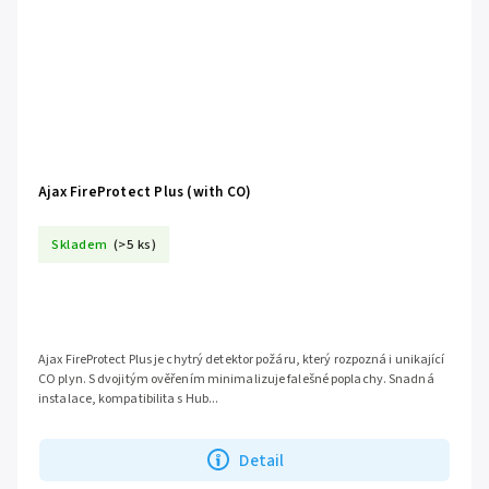
Ajax FireProtect Plus (with CO)
Skladem
(>5 ks)
Ajax FireProtect Plus je chytrý detektor požáru, který rozpozná i unikající
CO plyn. S dvojitým ověřením minimalizuje falešné poplachy. Snadná
instalace, kompatibilita s Hub...
Detail