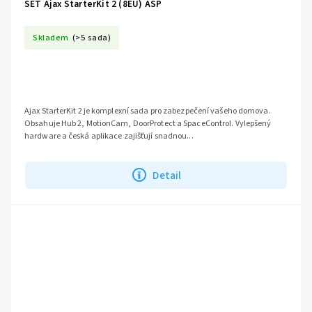
SET Ajax StarterKit 2 (8EU) ASP
Skladem
(>5 sada)
Ajax StarterKit 2 je komplexní sada pro zabezpečení vašeho domova.
Obsahuje Hub 2, MotionCam, DoorProtect a SpaceControl. Vylepšený
hardware a česká aplikace zajišťují snadnou...
Detail