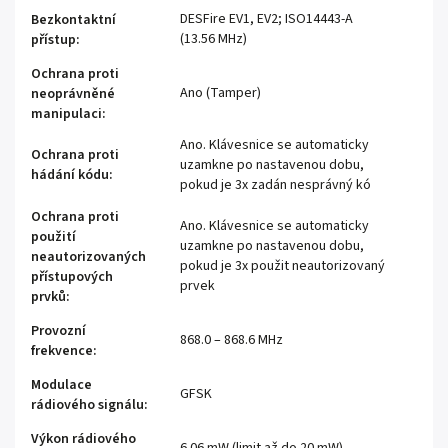
DESFire EV1, EV2; ISO14443-A
Bezkontaktní
(13.56 MHz)
přístup
:
Ochrana proti
Ano (Tamper)
neoprávněné
manipulaci
:
Ano. Klávesnice se automaticky
Ochrana proti
uzamkne po nastavenou dobu,
hádání kódu
:
pokud je 3x zadán nesprávný kó
Ochrana proti
Ano. Klávesnice se automaticky
použití
uzamkne po nastavenou dobu,
neautorizovaných
pokud je 3x použit neautorizovaný
přístupových
prvek
prvků
:
Provozní
868.0 – 868.6 MHz
frekvence
:
Modulace
GFSK
rádiového signálu
:
Výkon rádiového
6.06 mW (limit až do 20 mW)