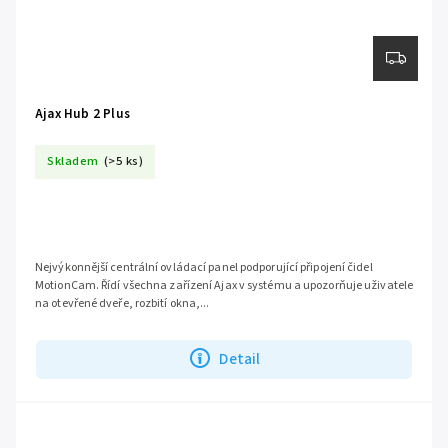
Ajax Hub 2 Plus
Skladem
(>5 ks)
Nejvýkonnější centrální ovládací panel podporující připojení čidel
MotionCam. Řídí všechna zařízení Ajax v systému a upozorňuje uživatele
na otevřené dveře, rozbití okna,...
Detail