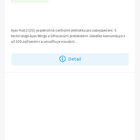
Ajax Hub 2 (2G) je pokročilá centrální jednotka pro zabezpečení. S
technologií Ajax Wings a šifrovaným protokolem Jeweller komunikuje s
až 100 zařízeními a umožňuje vizuální...
Detail