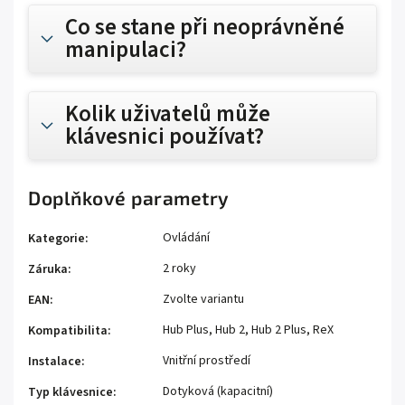
Co se stane při neoprávněné
manipulaci?
Kolik uživatelů může
klávesnici používat?
Doplňkové parametry
Ovládání
Kategorie
:
2 roky
Záruka
:
Zvolte variantu
EAN
:
Hub Plus, Hub 2, Hub 2 Plus, ReX
Kompatibilita
:
Vnitřní prostředí
Instalace
:
Dotyková (kapacitní)
Typ klávesnice
: