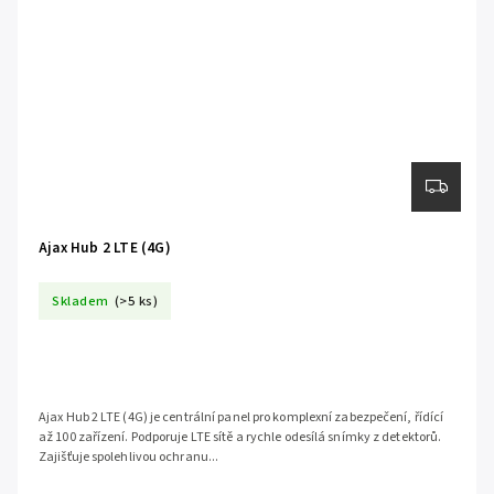
Ajax Hub 2 LTE (4G)
Skladem
(>5 ks)
Ajax Hub 2 LTE (4G) je centrální panel pro komplexní zabezpečení, řídící
až 100 zařízení. Podporuje LTE sítě a rychle odesílá snímky z detektorů.
Zajišťuje spolehlivou ochranu...