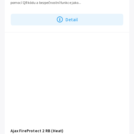
pomocí QR kódu a bezpečnostní funkce jako...
Detail
Ajax FireProtect 2 RB (Heat)