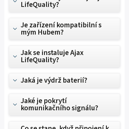
LifeQuality?
Je zařízení kompatibilní s
mým Hubem?
Jak se instaluje Ajax
LifeQuality?
Jaká je výdrž baterií?
Jaké je pokrytí
komunikačního signálu?
Co se stane, když připojení k