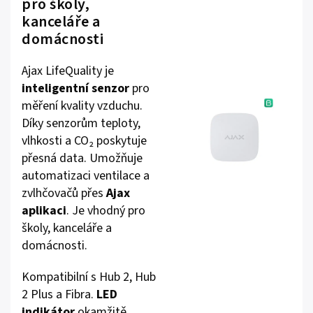
pro školy,
kanceláře a
domácnosti
Ajax LifeQuality je
inteligentní senzor
pro
měření kvality vzduchu.
Díky senzorům teploty,
vlhkosti a CO₂ poskytuje
přesná data. Umožňuje
automatizaci ventilace a
zvlhčovačů přes
Ajax
aplikaci
. Je vhodný pro
školy, kanceláře a
domácnosti.
Kompatibilní s Hub 2, Hub
2 Plus a Fibra.
LED
indikátor
okamžitě