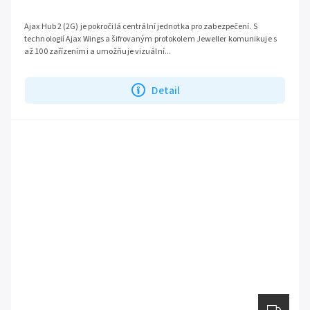
Ajax Hub 2 (2G) je pokročilá centrální jednotka pro zabezpečení. S
technologií Ajax Wings a šifrovaným protokolem Jeweller komunikuje s
až 100 zařízeními a umožňuje vizuální...
Detail