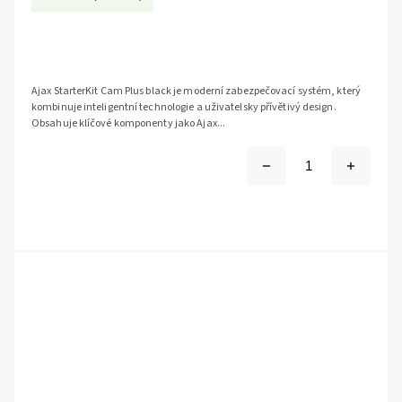
Ajax StarterKit Cam Plus black je moderní zabezpečovací systém, který
kombinuje inteligentní technologie a uživatelsky přívětivý design.
Obsahuje klíčové komponenty jako Ajax...