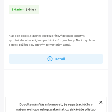
Skladem
(>5 ks)
Ajax FireProtect 2 RB (Heat) je bezdrátový detektor teploty s
vyměnitelnou baterií, kompatibilní s různými huby. Nabízí rychlou
detekci požáru díky citlivým termistorům a má...
Detail
Dovolte nám Vás informovat, že registrací účtu v
našem e-shopu eshop.wakenhat.cz získáváte přístup