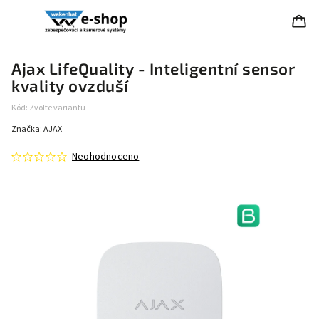
Ajax LifeQuality - Inteligentní sensor
kvality ovzduší
Kód:
Zvolte variantu
Značka:
AJAX
Neohodnoceno