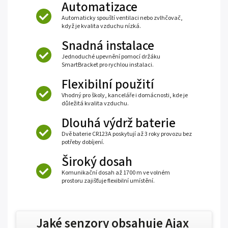
Automatizace
Automaticky spouští ventilaci nebo zvlhčovač,
když je kvalita vzduchu nízká.
Snadná instalace
Jednoduché upevnění pomocí držáku
SmartBracket pro rychlou instalaci.
Flexibilní použití
Vhodný pro školy, kanceláře i domácnosti, kde je
důležitá kvalita vzduchu.
Dlouhá výdrž baterie
Dvě baterie CR123A poskytují až 3 roky provozu bez
potřeby dobíjení.
Široký dosah
Komunikační dosah až 1700 m ve volném
prostoru zajišťuje flexibilní umístění.
Jaké senzory obsahuje Ajax