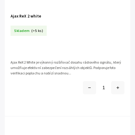
Ajax ReX 2 white
Skladem
(>5 ks)
Ajax ReX 2 White je výkonný rozšiřovač dosahu rádiového signálu, který
umožňuje efektivní zabezpečení rozsáhlých objektů. Podporuje foto
verifikaci poplachu a nabízí snadnou...