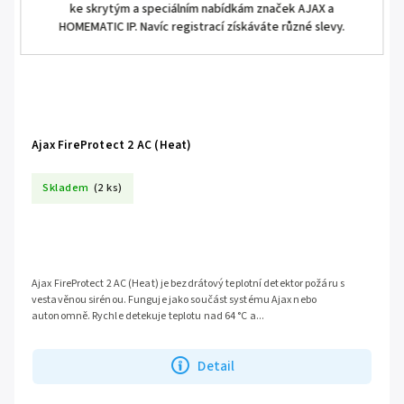
ke skrytým a speciálním nabídkám značek AJAX a
HOMEMATIC IP. Navíc registrací získáváte různé slevy.
Ajax FireProtect 2 AC (Heat)
Skladem
(2 ks)
Ajax FireProtect 2 AC (Heat) je bezdrátový teplotní detektor požáru s
vestavěnou sirénou. Funguje jako součást systému Ajax nebo
autonomně. Rychle detekuje teplotu nad 64 °C a...
Detail