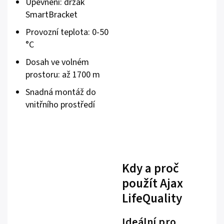
Upevnění: držák
SmartBracket
Provozní teplota: 0-50
°C
Dosah ve volném
prostoru: až 1700 m
Snadná montáž do
vnitřního prostředí
Kdy a proč
použít Ajax
LifeQuality
Ideální pro