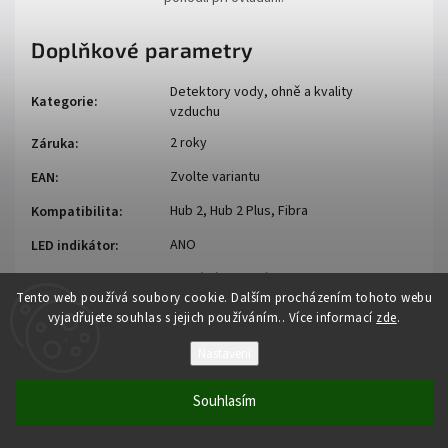
Doplňkové parametry
Detektory vody, ohně a kvality
Kategorie
:
vzduchu
2 roky
Záruka
:
Zvolte variantu
EAN
:
Hub 2, Hub 2 Plus, Fibra
Kompatibilita
:
ANO
LED indikátor
:
digitální teplotní senzor, senzor
Detekční
Tento web používá soubory cookie. Dalším procházením tohoto webu
vlhkosti, senzor oxidu uhličitého
element
:
vyjadřujete souhlas s jejich používáním.. Více informací
zde
.
Dosah ve volném
až 1700 m
Nastavení
prostoru
:
Komunikační
Souhlasím
868 MHz
frekvence
zařízení
: