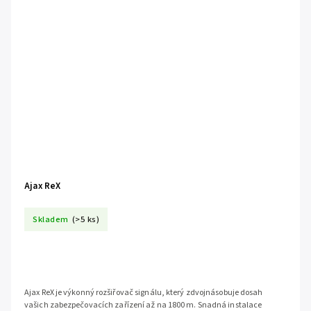
Ajax ReX
Skladem
(>5 ks)
Ajax ReX je výkonný rozšiřovač signálu, který zdvojnásobuje dosah
vašich zabezpečovacích zařízení až na 1800 m. Snadná instalace