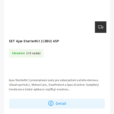
SET Ajax StarterKit 2 (8EU) ASP
Skladem
(>5 sada)
Ajax StarterKit 2 je komplexní sada pro zabezpečení vašeho domova.
Obsahuje Hub 2, MotionCam, DoorProtect a SpaceControl. Vylepšený
hardware a česká aplikace zajišťují snadnou...
Detail