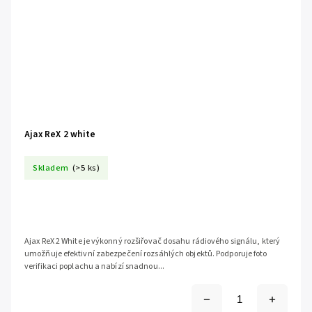
Ajax ReX 2 white
Skladem
(>5 ks)
Ajax ReX 2 White je výkonný rozšiřovač dosahu rádiového signálu, který
umožňuje efektivní zabezpečení rozsáhlých objektů. Podporuje foto
verifikaci poplachu a nabízí snadnou...