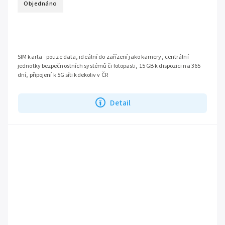
Objednáno
SIM karta - pouze data, ideální do zařízení jako kamery, centrální
jednotky bezpečnostních systémů či fotopasti, 15 GB k dispozici na 365
dní, připojení k 5G síti kdekoliv v ČR
Detail