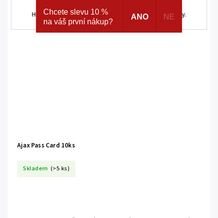
ke skrytým a speciálním nabídkám značek AJAX a
Chcete slevu 10 %
HOMEMATIC IP. Navíc registrací získáváte různé slevy.
ANO
NE
na váš první nákup?
Ajax Pass Card 10ks
Skladem
(>5 ks)