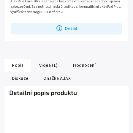
Ajax Pass Card 10ks je šifrovaná bezkontaktní karta pro snadnou správu
zabezpečení. Bez nutnosti hesla či aplikace, kompatibilní s KeyPad Plus,
využívá technologii DESFire® pro...
Detail
Popis
Videa (1)
Hodnocení
Diskuze
Značka
AJAX
Detailní popis produktu