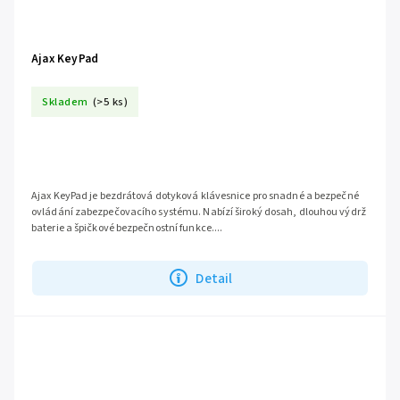
Ajax KeyPad
Skladem
(>5 ks)
Ajax KeyPad je bezdrátová dotyková klávesnice pro snadné a bezpečné
ovládání zabezpečovacího systému. Nabízí široký dosah, dlouhou výdrž
baterie a špičkové bezpečnostní funkce....
Detail