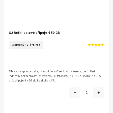
O2 Roční datové připojení 50 GB
Objednáno
(>5 ks)
SIM karta - pouze data, ideální do zařízení jako kamery, centrální
jednotky bezpečnostních systémů či fotopasti, 50 GB k dispozici na 365
dní, připojení k 5G síti kdekoliv v ČR...