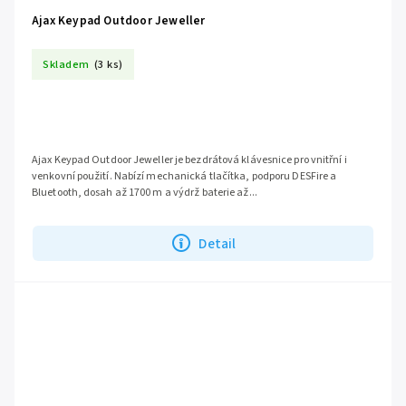
Ajax Keypad Outdoor Jeweller
Skladem
(3 ks)
Ajax Keypad Outdoor Jeweller je bezdrátová klávesnice pro vnitřní i
venkovní použití. Nabízí mechanická tlačítka, podporu DESFire a
Bluetooth, dosah až 1700 m a výdrž baterie až...
Detail