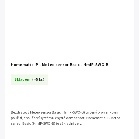
Homematic IP - Meteo senzor Basic - HmIP-SWO-B
Skladem
(>5 ks)
Bezdrátový Meteo senzor Basic (HmIP-SWO-B) určený pro venkovní
použití je součástí systému chytré domácnosti Homematic IP. Meteo
senzor Basic (HmIP-SWO-B) je základní verzí...