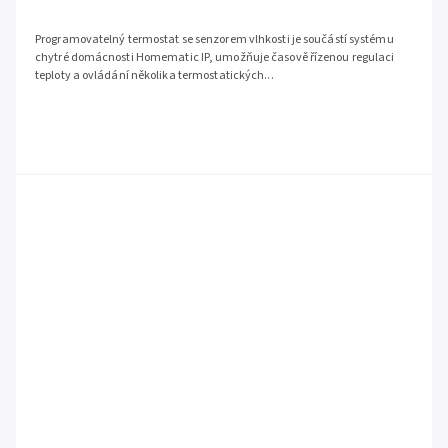
Programovatelný termostat se senzorem vlhkosti je součástí systému
chytré domácnosti Homematic IP, umožňuje časově řízenou regulaci
teploty a ovládání několika termostatických...