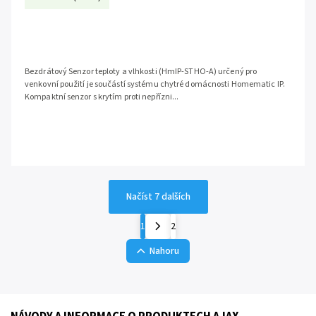
Bezdrátový Senzor teploty a vlhkosti (HmIP-STHO-A) určený pro
venkovní použití je součástí systému chytré domácnosti Homematic IP.
Kompaktní senzor s krytím proti nepřízni...
Načíst 7 dalších
1
2
Nahoru