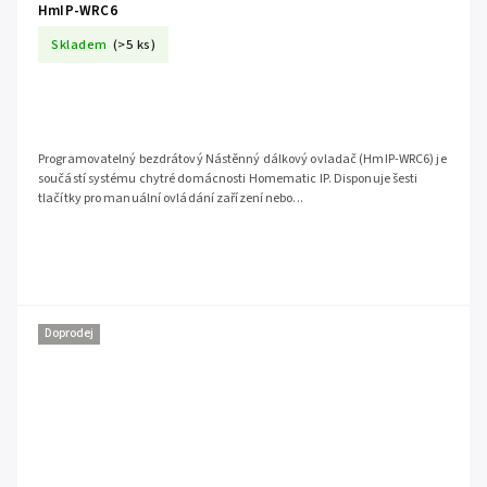
HmIP-WRC6
Skladem
(>5 ks)
Programovatelný bezdrátový Nástěnný dálkový ovladač (HmIP-WRC6) je
součástí systému chytré domácnosti Homematic IP. Disponuje šesti
tlačítky pro manuální ovládání zařízení nebo...
Doprodej