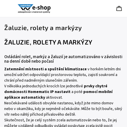
Žaluzie, rolety a markýzy
ŽALUZIE, ROLETY A MARKÝZY
Ovládání rolet, markýz a žaluzií je automatizováno v závislosti
na denní době nebo počasí
Zatemnění místnosti a spuštění klimatizace
v horkém letním dni
umožní udržet odpovídající prostorovou teplotu, zajistí soukromí a
chrání před nadměrným slunečním zářením.
V několika jednoduchých krocích lze jednotlivé
prvky chytré
domácnosti Homematic IP nastavit
a poté
pomocí mobilní
aplikace automaticky
aktivovat.
Neočekávané události obvykle nastanou, když jste mimo domov
nebo v okamžiku, kdy je nejméně očekáváte. Může to být bouře, silný
vítr nebo náhlý příchod přívalového deště.
Skutečnost, že je celý systém zcela automatizován nebo to, že jej
můžete vzdáleně odkudkoliv ovládat poskytuje zcela jistě pocit