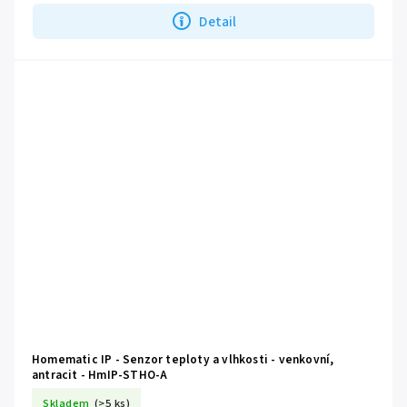
Detail
Homematic IP - Senzor teploty a vlhkosti - venkovní,
antracit - HmIP-STHO-A
Skladem
(>5 ks)