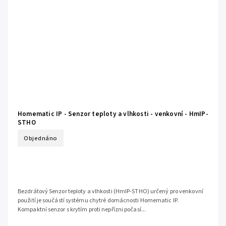
Homematic IP - Senzor teploty a vlhkosti - venkovní - HmIP-
STHO
Objednáno
Bezdrátový Senzor teploty a vlhkosti (HmIP-STHO) určený pro venkovní
použití je součástí systému chytré domácnosti Homematic IP.
Kompaktní senzor s krytím proti nepřízni počasí...