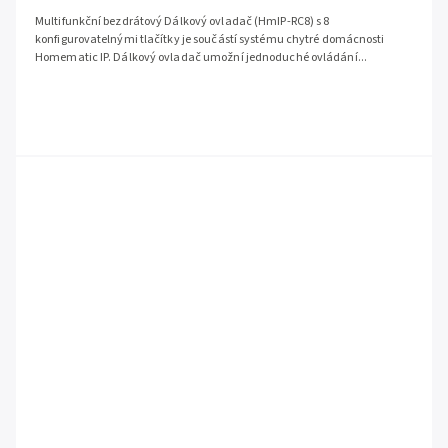
Multifunkční bezdrátový Dálkový ovladač (HmIP-RC8) s 8
konfigurovatelnými tlačítky je součástí systému chytré domácnosti
Homematic IP. Dálkový ovladač umožní jednoduché ovládání...