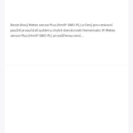
Bezdrátový Meteo senzor Plus (HmIP-SWO-PL) určený pro venkovní
použití je součástí systému chytré domácnosti Homematic IP. Meteo
senzor Plus (HmIP-SWO-PL) je rozšířenou verzí...