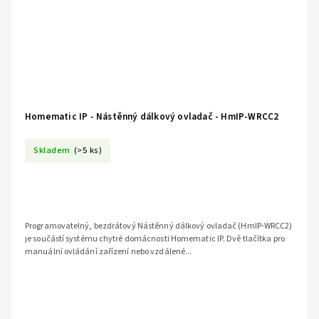
Homematic IP - Nástěnný dálkový ovladač - HmIP-WRCC2
Skladem
(>5 ks)
Programovatelný, bezdrátový Nástěnný dálkový ovladač (HmIP-WRCC2)
je součástí systému chytré domácnosti Homematic IP. Dvě tlačítka pro
manuální ovládání zařízení nebo vzdálené...