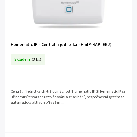
Homematic IP - Centrální jednotka - HmIP-HAP (EEU)
Skladem
(3 ks)
Centrální jednotka chytré domácnosti Homematic IP. S Homematic IP se
už nemusíte starat o rozsvěcování a zhasínání, bezpečnostní systém se
automaticky aktivuje při vašem...