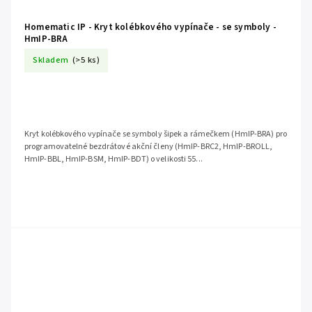
Homematic IP - Kryt kolébkového vypínače - se symboly -
HmIP-BRA
Skladem
(>5 ks)
Kryt kolébkového vypínače se symboly šipek a rámečkem (HmIP-BRA) pro
programovatelné bezdrátové akční členy (HmIP-BRC2, HmIP-BROLL,
HmIP-BBL, HmIP-BSM, HmIP-BDT) o velikosti 55...