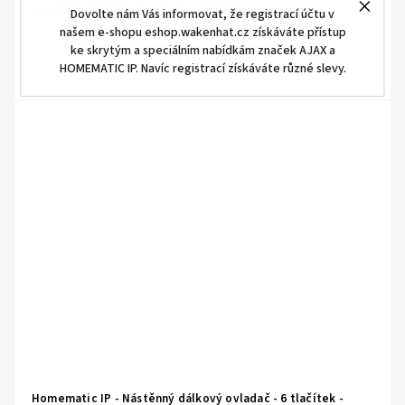
manuální ovládání zařízení nebo vzdálené...
Dovolte nám Vás informovat, že registrací účtu v
našem e-shopu eshop.wakenhat.cz získáváte přístup
ke skrytým a speciálním nabídkám značek AJAX a
Detail
HOMEMATIC IP. Navíc registrací získáváte různé slevy.
Homematic IP - Nástěnný dálkový ovladač - 6 tlačítek -