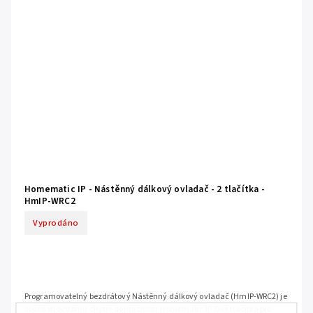
Homematic IP - Nástěnný dálkový ovladač - 2 tlačítka -
HmIP-WRC2
Vyprodáno
Programovatelný bezdrátový Nástěnný dálkový ovladač (HmIP-WRC2) je
součástí systému chytré domácnosti Homematic IP. Dvě tlačítka pro