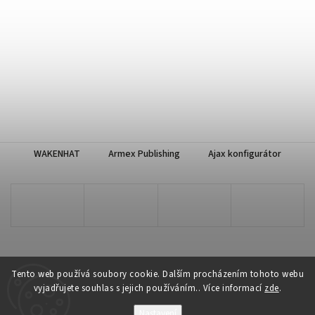
WAKENHAT
Armex Publishing
Ajax konfigurátor
Tento web používá soubory cookie. Dalším procházením tohoto webu
vyjadřujete souhlas s jejich používáním.. Více informací
zde
.
Copyright 2026
WAKENHAT e-shop
. Všechna práva vyhrazena.
Nastavení