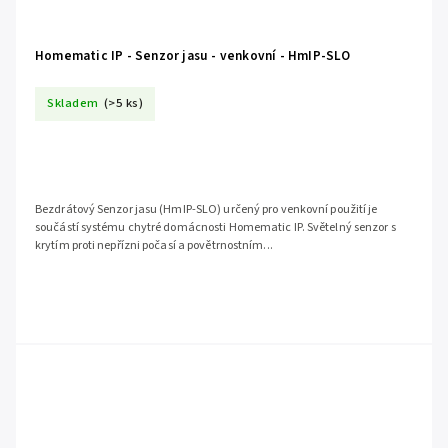
Homematic IP - Senzor jasu - venkovní - HmIP-SLO
Skladem
(>5 ks)
Bezdrátový Senzor jasu (HmIP-SLO) určený pro venkovní použití je
součástí systému chytré domácnosti Homematic IP. Světelný senzor s
krytím proti nepřízni počasí a povětrnostním...