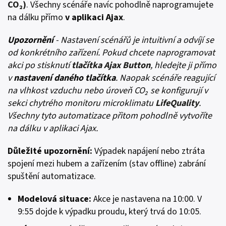
CO₂)
. Všechny scénáře navíc pohodlně naprogramujete
na dálku přímo
v aplikaci Ajax
.
Upozornění
- Nastavení scénářů je intuitivní a odvíjí se
od konkrétního zařízení. Pokud chcete naprogramovat
akci po stisknutí
tlačítka Ajax Button
, hledejte ji přímo
v
nastavení daného tlačítka
. Naopak scénáře reagující
na vlhkost vzduchu nebo úroveň CO₂ se konfigurují v
sekci chytrého monitoru microklimatu
LifeQuality
.
Všechny tyto automatizace přitom pohodlně vytvoříte
na dálku v aplikaci Ajax.
Důležité upozornění:
Výpadek napájení nebo ztráta
spojení mezi hubem a zařízením (stav offline) zabrání
spuštění automatizace.
Modelová situace
:
Akce je nastavena na 10:00. V
9:55 dojde k výpadku proudu, který trvá do 10:05.