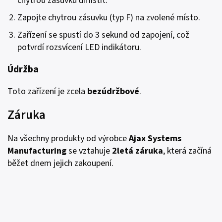
chytrou zásuvku umístit.
Zapojte chytrou zásuvku (typ F) na zvolené místo.
Zařízení se spustí do 3 sekund od zapojení, což
potvrdí rozsvícení LED indikátoru.
Údržba
Toto zařízení je zcela
bezúdržbové
.
Záruka
Na všechny produkty od výrobce
Ajax Systems
Manufacturing
se vztahuje
2letá
záruka
, která začíná
běžet dnem jejich zakoupení.
Jak Socket komunikuje s Hubem?