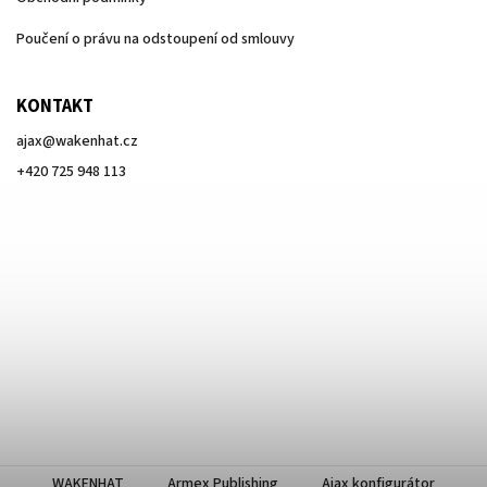
Poučení o právu na odstoupení od smlouvy
KONTAKT
ajax
@
wakenhat.cz
+420 725 948 113
WAKENHAT
Armex Publishing
Ajax konfigurátor