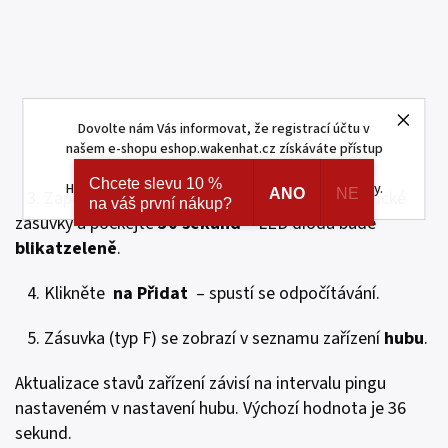
Dovolte nám Vás informovat, že registrací účtu v
našem e-shopu eshop.wakenhat.cz získáváte přístup
ke skrytým a speciálním nabídkám značek AJAX a
Chcete slevu 10 %
HOMEMATIC IP. Navíc registrací získáváte různé slevy.
ANO
NE
3. Zapojte zásuvku Ajax Socket (typ F) do elektrické
na váš první nákup?
zásuvky a počkejte
30 sekund
– LED dioda bude
blikat
zeleně
.
4. Klikněte
na Přidat
– spustí se odpočítávání.
5. Zásuvka (typ F) se zobrazí v seznamu zařízení
hubu
.
Aktualizace stavů zařízení závisí na intervalu pingu
nastaveném v nastavení hubu. Výchozí hodnota je 36
sekund.