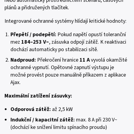
nebo automaticky prostřednictvím scénářů, časových
plánů a přidružených tlačítek.
Integrované ochranné systémy hlídají kritické hodnoty:
Přepětí / podepětí
:
Pokud napětí opustí toleranční
mez
184–253 V~
, zásuvka odpojí zátěž. K reaktivaci
dochází automaticky po stabilizaci sítě.
Nadproud:
Překročení hranice
11 A
vyvolá okamžité
ochranné vypnutí. Opětovné zapnutí výstupu je
možné provést pouze manuálně příkazem z aplikace
Ajax.
Maximální zatížení zásuvky:
Odporová zátěž:
až 2,5 kW
Indukční / kapacitní zátěž:
max. 8 A při 230 V~
(dochází ke snížení limitu spínacího proudu)