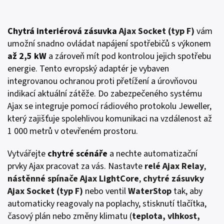
Chytrá interiérová zásuvka
Ajax Socket (typ F)
vám
umožní snadno ovládat napájení spotřebičů s výkonem
až 2,5 kW
a zároveň mít pod kontrolou jejich spotřebu
energie. Tento evropský adaptér je vybaven
integrovanou ochranou proti přetížení a úrovňovou
indikací aktuální zátěže. Do zabezpečeného systému
Ajax se integruje pomocí rádiového protokolu Jeweller,
který zajišťuje spolehlivou komunikaci na vzdálenost až
1 000 metrů v otevřeném prostoru.
Vytvářejte
chytré scénáře
a nechte automatizační
prvky Ajax pracovat za vás. Nastavte
relé Ajax Relay
,
nástěnné spínače Ajax LightCore
,
chytré zásuvky
Ajax Socket (typ F)
nebo ventil
WaterStop
tak, aby
automaticky reagovaly na poplachy, stisknutí tlačítka,
časový plán nebo změny klimatu (
teplota, vlhkost,