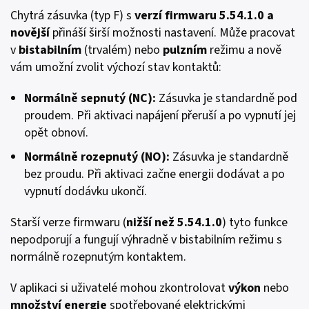
Chytrá zásuvka (typ F) s
verzí firmwaru
5.54.1.0
a
novější
přináší širší možnosti nastavení. Může pracovat
v
bistabilním
(trvalém) nebo
pulzním
režimu a nově
vám umožní zvolit výchozí stav kontaktů:
Normálně sepnutý (
NC
):
Zásuvka je standardně pod
proudem. Při aktivaci napájení přeruší a po vypnutí jej
opět obnoví.
Normálně rozepnutý (
NO
):
Zásuvka je standardně
bez proudu. Při aktivaci začne energii dodávat a po
vypnutí dodávku ukončí.
Starší verze firmwaru (
nižší než 5.54.1.0
) tyto funkce
nepodporují a fungují výhradně v bistabilním režimu s
normálně rozepnutým kontaktem.
V aplikaci si uživatelé mohou zkontrolovat
výkon
nebo
množství energie
spotřebované elektrickými