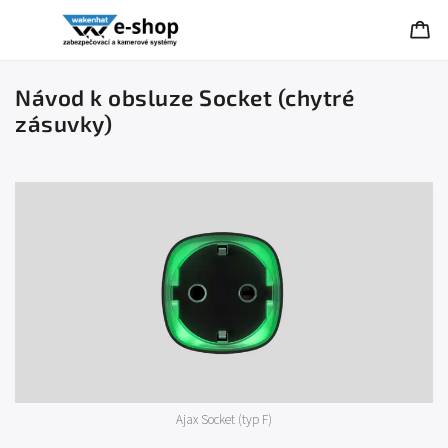
Návod k obsluze Socket (chytré
zásuvky)
Ajax Socket (typ F)