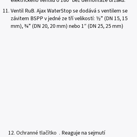
elektrického ventilu o 180° bez demontáže držáku.
Ventil RuB. Ajax WaterStop se dodává s ventilem se
závitem BSPP v jedné ze tří velikostí: ½” (DN 15, 15
mm), ¾” (DN 20, 20 mm) nebo 1″ (DN 25, 25 mm)
12.
Ochranné tlačítko
. Reaguje na sejmutí