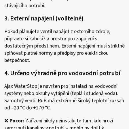
stávajícího potrubí.
3. Externí napájení (volitelné)
Pokud plánujete ventil napájet z externího zdroje,
připravte si kabeláž a prostor pro zapojení s
dostatečným předstihem. Externí napájení musí striktně
splňovat platné normy a předpisy pro elektrickou
bezpečnost.
4. Určeno výhradně pro vodovodní potrubí
Ajax WaterStop je navržen pro instalaci na vodovodní
systémy nebo okruhy vytápění (teplá i studená voda).
Samotný ventil RuB má extrémně široký teplotní rozsah
od –20 °C do +170 °C.
❌
Pozor
:
Zařízení nikdy neinstalujte tam, kde hrozí
zamrznutí kapaliny v potrubí – mohlo by dojít k