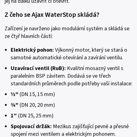
jej na dálku uzavřít či otevřít.
Z čeho se Ajax WaterStop skládá?
Zařízení je navrženo jako modulární systém a skládá se
ze čtyř hlavních částí:
Elektrický pohon
:
Výkonný motor, který se stará o
samotné automatické otevírání a zavírání ventilu.
Uzavírací ventil
(RuB):
Kvalitní mosazný ventil s
paralelním BSP závitem. Dodává se ve třech
standardních průměrech podle potřeby vaší instalace:
½”
(DN 15, 15 mm)
¾”
(DN 20, 20 mm)
1″
(DN 25, 25 mm)
Spojovací držák
:
Mezikus zajišťující pevné a přesné
spojení mezi ventilem a elektrickým pohonem.