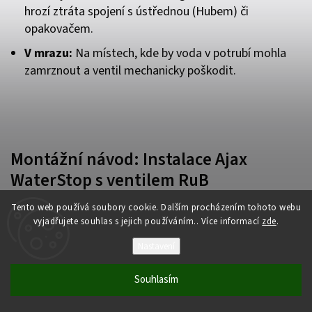
hrozí ztráta spojení s ústřednou (Hubem) či
opakovačem.
V mrazu:
Na místech, kde by voda v potrubí mohla
zamrznout a ventil mechanicky poškodit.
Montážní návod: Instalace Ajax
WaterStop s ventilem RuB
Tento web používá soubory cookie. Dalším procházením tohoto webu
Před zahájením montáže doporučujeme elektrický
vyjadřujete souhlas s jejich používáním.. Více informací
zde
.
pohon nejdříve rozebrat: vyjměte montážní pojistku
Nastavení
(západku) a sejměte pohon z držáku ventilu.
Souhlasím