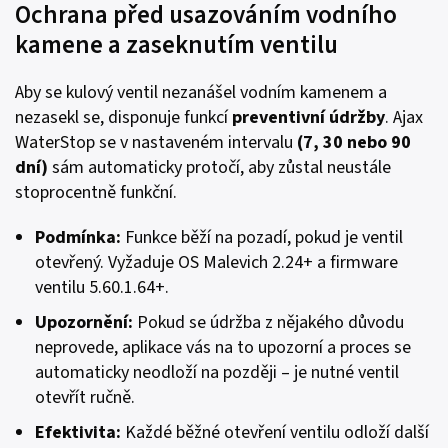
Ochrana před usazováním vodního
kamene a zaseknutím ventilu
Aby se kulový ventil nezanášel vodním kamenem a
nezasekl se, disponuje funkcí
preventivní údržby
. Ajax
WaterStop se v nastaveném intervalu
(7, 30 nebo 90
dní)
sám automaticky protočí, aby zůstal neustále
stoprocentně funkční.
Podmínka
:
Funkce běží na pozadí, pokud je ventil
otevřený. Vyžaduje OS Malevich 2.24+ a firmware
ventilu 5.60.1.64+.
Upozornění
:
Pokud se údržba z nějakého důvodu
neprovede, aplikace vás na to upozorní a proces se
automaticky neodloží na později – je nutné ventil
otevřít ručně.
Efektivita
:
Každé běžné otevření ventilu odloží další