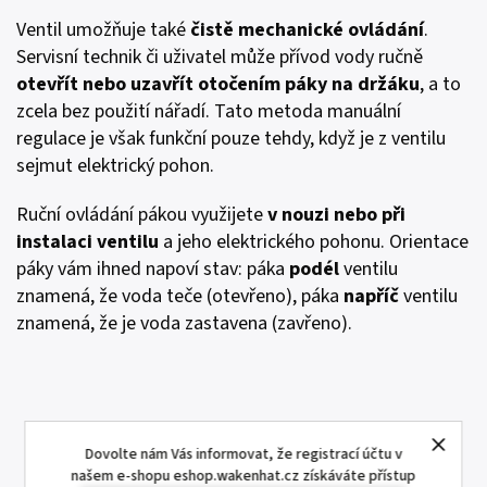
Ventil umožňuje také
čistě mechanické ovládání
.
Servisní technik či uživatel může přívod vody ručně
otevřít nebo uzavřít otočením páky na držáku
, a to
zcela bez použití nářadí. Tato metoda manuální
regulace je však funkční pouze tehdy, když je z ventilu
sejmut elektrický pohon.
Ruční ovládání pákou využijete
v nouzi nebo při
instalaci ventilu
a jeho elektrického pohonu. Orientace
páky vám ihned napoví stav: páka
podél
ventilu
znamená, že voda teče (otevřeno), páka
napříč
ventilu
znamená, že je voda zastavena (zavřeno).
Dovolte nám Vás informovat, že registrací účtu v
našem e-shopu eshop.wakenhat.cz získáváte přístup