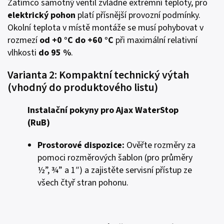
Zatímco samotný ventil zvládne extrémní teploty, pro
elektrický pohon
platí přísnější provozní podmínky.
Okolní teplota v místě montáže se musí pohybovat v
rozmezí
od +0 °C do +60 °C
při maximální relativní
vlhkosti
do 95 %
.
Varianta 2: Kompaktní technický výtah
(vhodný do produktového listu)
Instalační pokyny pro Ajax WaterStop
(RuB)
Prostorové dispozice:
Ověřte rozměry za
pomoci rozměrových šablon (pro průměry
½”, ¾” a 1″) a zajistěte servisní přístup ze
všech čtyř stran pohonu.