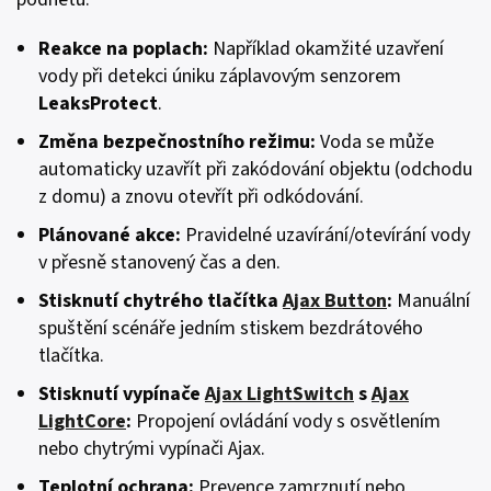
Reakce na poplach
:
Například okamžité uzavření
vody při detekci úniku záplavovým senzorem
LeaksProtect
.
Změna bezpečnostního režimu
:
Voda se může
automaticky uzavřít při zakódování objektu (odchodu
z domu) a znovu otevřít při odkódování.
Plánované akce
:
Pravidelné uzavírání/otevírání vody
v přesně stanovený čas a den.
Stisknutí chytrého tlačítka
Ajax Button
:
Manuální
spuštění scénáře jedním stiskem bezdrátového
tlačítka.
Stisknutí vypínače
Ajax LightSwitch
s
Ajax
LightCore
:
Propojení ovládání vody s osvětlením
nebo chytrými vypínači Ajax.
Teplotní ochrana:
Prevence zamrznutí nebo