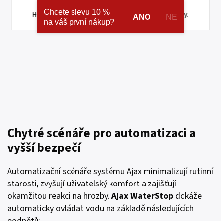
ke skrytým a speciálním nabídkám značek AJAX a
Chcete slevu 10 %
HOMEMATIC IP. Navíc registrací získáváte různé slevy.
ANO
NE
na váš první nákup?
Chytré scénáře pro automatizaci a
vyšší bezpečí
Automatizační scénáře systému Ajax minimalizují rutinní
starosti, zvyšují uživatelský komfort a zajišťují
okamžitou reakci na hrozby.
Ajax WaterStop
dokáže
automaticky ovládat vodu na základě následujících
podnětů: