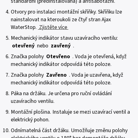
standardní (předinstalovaná) a antisabotážní.
Otvory pro instalaci montážní skříňky. Skříňku lze
nainstalovat na kteroukoli ze čtyř stran Ajax
WaterStop.
Zjistěte více
Mechanický indikátor stavu uzavíracího ventilu:
otevřený
nebo
zavřený
.
Značka polohy
Otevřeno
. Voda je otevřená, když
mechanický indikátor odpovídá této poloze.
Značka polohy
Zavřeno
. Voda je uzavřena, když
mechanický indikátor odpovídá této poloze.
Páka na držáku. Je určena pro ruční ovládání
uzavíracího ventilu.
Montážní plošina. Instaluje se mezi uzavírací ventil a
elektrický pohon.
Odnímatelná část držáku. Umožňuje změnu polohy