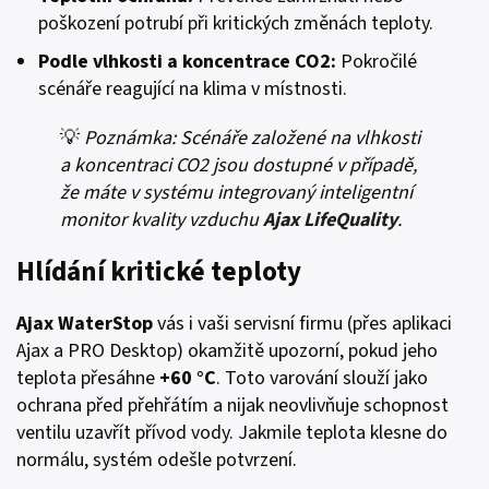
poškození potrubí při kritických změnách teploty.
Podle vlhkosti a koncentrace CO2:
Pokročilé
scénáře reagující na klima v místnosti.
💡
Poznámka: Scénáře založené na vlhkosti
a koncentraci
CO2
jsou dostupné v případě,
že máte v systému integrovaný inteligentní
monitor kvality vzduchu
Ajax LifeQuality
.
Hlídání kritické teploty
Ajax WaterStop
vás i vaši servisní firmu (přes aplikaci
Ajax a PRO Desktop) okamžitě upozorní, pokud jeho
teplota přesáhne
+60 °C
. Toto varování slouží jako
ochrana před přehřátím a nijak neovlivňuje schopnost
ventilu uzavřít přívod vody. Jakmile teplota klesne do
normálu, systém odešle potvrzení.