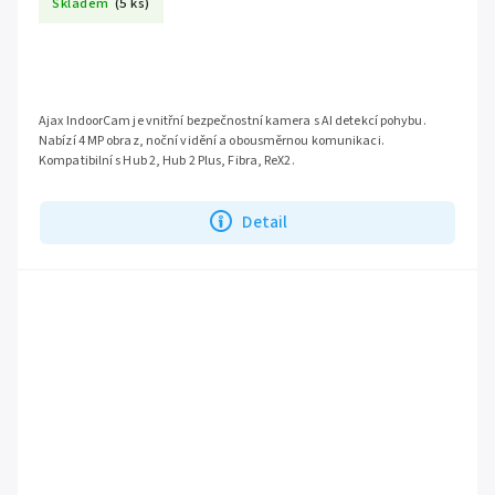
Skladem
(5 ks)
Ajax IndoorCam je vnitřní bezpečnostní kamera s AI detekcí pohybu.
Nabízí 4 MP obraz, noční vidění a obousměrnou komunikaci.
Kompatibilní s Hub 2, Hub 2 Plus, Fibra, ReX2.
Detail