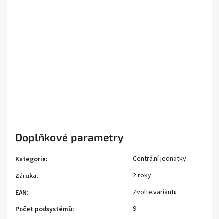
kamerami?
Jaké jsou možnosti napájení
zařízení?
Je systém vhodný pro odlehlé
lokality?
Doplňkové parametry
Centrální jednotky
Kategorie
:
2 roky
Záruka
:
Zvolte variantu
EAN
:
9
Počet podsystémů
: