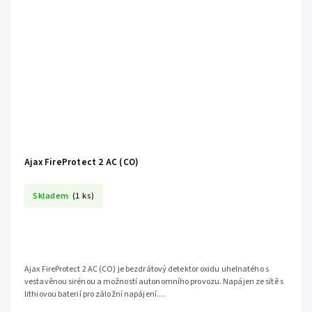
Ajax FireProtect 2 AC (CO)
Skladem
(1 ks)
Ajax FireProtect 2 AC (CO) je bezdrátový detektor oxidu uhelnatého s
vestavěnou sirénou a možností autonomního provozu. Napájen ze sítě s
lithiovou baterií pro záložní napájení....