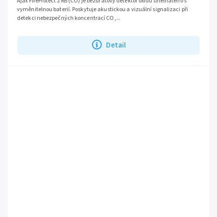
Ajax FireProtect 2 RB (CO) je bezdrátový detektor oxidu uhelnatého s
vyměnitelnou baterií. Poskytuje akustickou a vizuální signalizaci při
detekci nebezpečných koncentrací CO,...
Detail