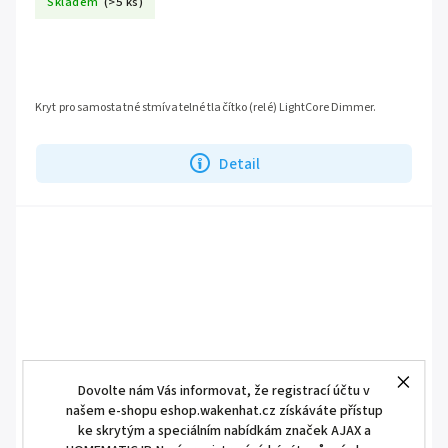
Skladem
(>5 ks)
Kryt pro samostatné stmívatelné tlačítko (relé) LightCore Dimmer.
Detail
Dovolte nám Vás informovat, že registrací účtu v
našem e-shopu eshop.wakenhat.cz získáváte přístup
ke skrytým a speciálním nabídkám značek AJAX a