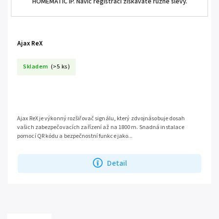
HOMEMATIC IP. Navíc registrací získáváte různé slevy.
Ajax ReX
Skladem
(>5 ks)
Ajax ReX je výkonný rozšiřovač signálu, který zdvojnásobuje dosah
vašich zabezpečovacích zařízení až na 1800 m. Snadná instalace
pomocí QR kódu a bezpečnostní funkce jako...
Detail