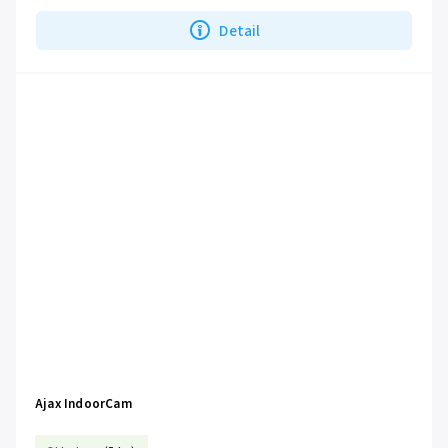
Detail
Ajax IndoorCam