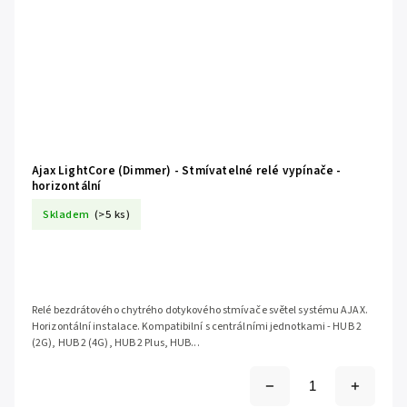
Ajax LightCore (Dimmer) - Stmívatelné relé vypínače -
horizontální
Skladem
(>5 ks)
Relé bezdrátového chytrého dotykového stmívače světel systému AJAX.
Horizontální instalace. Kompatibilní s centrálními jednotkami - HUB 2
(2G), HUB 2 (4G), HUB 2 Plus, HUB...