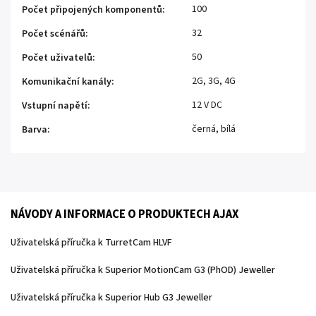
100
Počet připojených komponentů
:
32
Počet scénářů
:
50
Počet uživatelů
:
2G, 3G, 4G
Komunikační kanály
:
12 V DC
Vstupní napětí
:
černá, bílá
Barva
:
NÁVODY A INFORMACE O PRODUKTECH AJAX
Uživatelská příručka k TurretCam HLVF
Uživatelská příručka k Superior MotionCam G3 (PhOD) Jeweller
Uživatelská příručka k Superior Hub G3 Jeweller