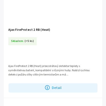
Ajax FireProtect 2 RB (Heat)
Skladem
(>5 ks)
Ajax FireProtect 2 RB (Heat) je bezdrátový detektor teploty s
vyměnitelnou baterií, kompatibilní s různými huby. Nabízí rychlou
detekci požáru díky citlivým termistorům a má...
Detail