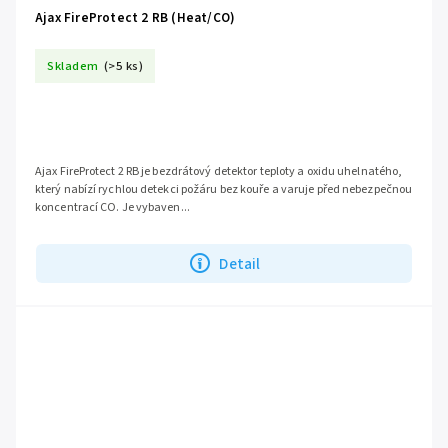
Ajax FireProtect 2 RB (Heat/CO)
Skladem
(>5 ks)
Ajax FireProtect 2 RB je bezdrátový detektor teploty a oxidu uhelnatého,
který nabízí rychlou detekci požáru bez kouře a varuje před nebezpečnou
koncentrací CO. Je vybaven...
Detail