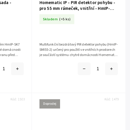
sada -
Homematic IP - PIR detektor pohybu -
pro 55 mm rámeček, vnitřní - HmIP-
SMI55-2
Skladem
(>5 ks)
tém HmIP-SK7
Multifunkční bezdrátový PIR detektor pohybu (HmIP-
tré domácnosti
SMI55-2) určený pro použití ve vnitřních prostorech
ranu před
je součástí systému chytré domácnosti Homematic
uje...
IP. Kompaktně řešené...
Kód:
1503
Kód:
1479
Doprodej