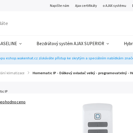
Napište nám
Ajax certifikáty
o AJAX systému
BASELINE
Bezdrátový systém AJAX SUPERIOR
Hybr
pu eshop.wakenhat.cz získáváte přístup ke skrytým a speciálním nabídkám značek
dání klimatizace
/
Homematic IP - Dálkový ovladač velký - programovatelný - 
ic IP
eohodnoceno