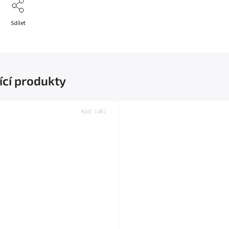
Sdílet
ící produkty
Kód:
1461