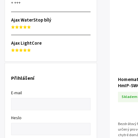
+ +++
Ajax WaterStop bílý
Ajax LightCore
Přihlášení
Homemati
HmIP-SW
E-mail
Skladem
Heslo
Bezdrátový 
určený pro v
chytré domá