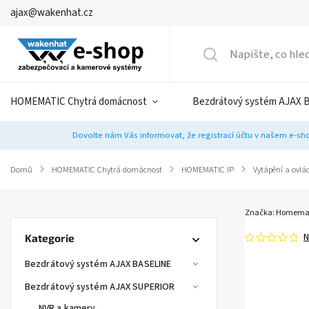
ajax@wakenhat.cz
HOMEMATIC Chytrá domácnost
Bezdrátový systém AJAX 
Dovolte nám Vás informovat, že registrací účtu v našem e-sho
Domů
/
HOMEMATIC Chytrá domácnost
/
HOMEMATIC IP
/
Vytápění a ovlá
Značka:
Homemat
N
Kategorie
Bezdrátový systém AJAX BASELINE
Bezdrátový systém AJAX SUPERIOR
NVR a kamery