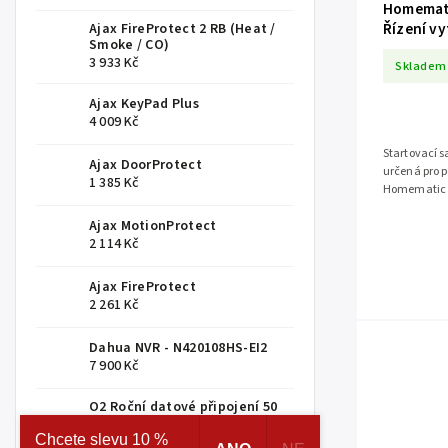
Homematic
Řízení v
Ajax FireProtect 2 RB (Heat /
Smoke / CO)
3 933 Kč
Skladem
Ajax KeyPad Plus
4 009 Kč
Startovací s
Ajax DoorProtect
určená pro p
1 385 Kč
Homematic IP
vzdálené říz
Ajax MotionProtect
2 114 Kč
Ajax FireProtect
2 261 Kč
Dahua NVR - N420108HS-EI2
7 900 Kč
O2 Roční datové připojení 50
GB
Chcete slevu 10 %
999 Kč