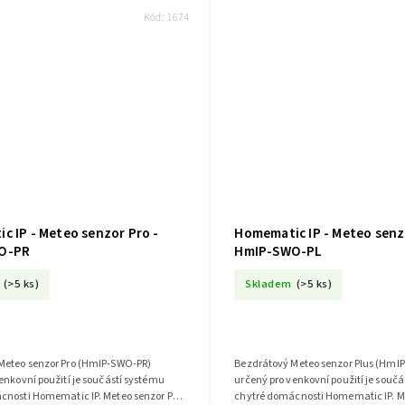
Kód:
1674
c IP - Meteo senzor Pro -
Homematic IP - Meteo senzo
O-PR
HmIP-SWO-PL
(>5 ks)
Skladem
(>5 ks)
Meteo senzor Pro (HmIP-SWO-PR)
Bezdrátový Meteo senzor Plus (HmI
enkovní použití je součástí systému
určený pro venkovní použití je souč
cnosti Homematic IP. Meteo senzor Pro
chytré domácnosti Homematic IP. M