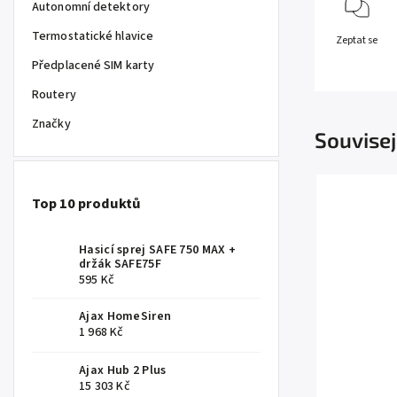
Autonomní detektory
Termostatické hlavice
Zeptat se
Předplacené SIM karty
Routery
Značky
Souvisej
Top 10 produktů
Hasicí sprej SAFE 750 MAX +
držák SAFE75F
595 Kč
Ajax HomeSiren
1 968 Kč
Ajax Hub 2 Plus
15 303 Kč