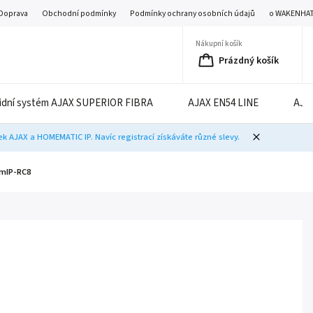
Doprava
Obchodní podmínky
Podmínky ochrany osobních údajů
o WAKENHA
Nákupní košík
Prázdný košík
idní systém AJAX SUPERIOR FIBRA
AJAX EN54 LINE
AJA
 AJAX a HOMEMATIC IP. Navíc registrací získáváte různé slevy.
HmIP-RC8