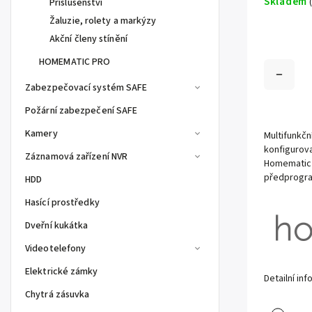
Skladem
Příslušenství
Žaluzie, rolety a markýzy
Akční členy stínění
HOMEMATIC PRO
Zabezpečovací systém SAFE
Požární zabezpečení SAFE
Kamery
Multifunkčn
konfigurova
Záznamová zařízení NVR
Homematic 
předprogram
HDD
Hasící prostředky
Dveřní kukátka
Videotelefony
Elektrické zámky
Detailní in
Chytrá zásuvka