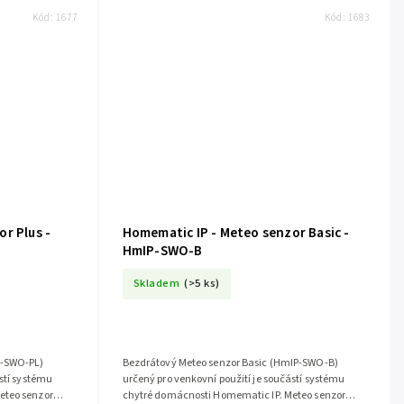
Kód:
1677
Kód:
1683
r Plus -
Homematic IP - Meteo senzor Basic -
HmIP-SWO-B
Skladem
(>5 ks)
P-SWO-PL)
Bezdrátový Meteo senzor Basic (HmIP-SWO-B)
ástí systému
určený pro venkovní použití je součástí systému
eteo senzor
chytré domácnosti Homematic IP. Meteo senzor