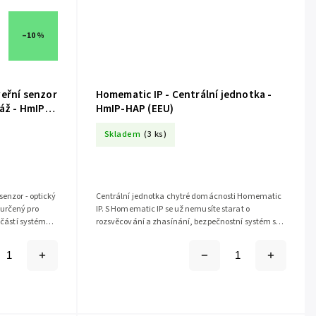
–10 %
veřní senzor
Homematic IP - Centrální jednotka -
áž - HmIP-
HmIP-HAP (EEU)
Skladem
(3 ks)
senzor - optický
Centrální jednotka chytré domácnosti Homematic
určený pro
IP. S Homematic IP se už nemusíte starat o
oučástí systému
rozsvěcování a zhasínání, bezpečnostní systém se
automaticky aktivuje při vašem...