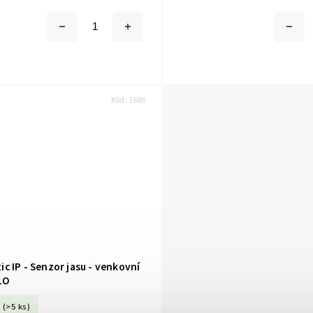
) je profesionální verze...
Plus (HmIP-SWO-PL) je rozšířenou ver
Kód:
1686
 IP - Senzor jasu - venkovní
LO
(>5 ks)