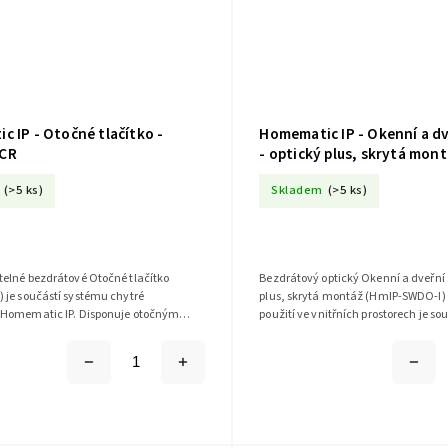
 IP - Otočné tlačítko -
Homematic IP - Okenní a d
CR
- optický plus, skrytá mont
SWDO-I
(>5 ks)
Skladem
(>5 ks)
elné bezdrátové Otočné tlačítko
Bezdrátový optický Okenní a dveřní 
 je součástí systému chytré
plus, skrytá montáž (HmIP-SWDO-I) 
Homematic IP. Disponuje otočným
použití ve vnitřních prostorech je s
unkcí tlačítka pro intuitivní regulaci,...
chytré domácnosti Homematic...