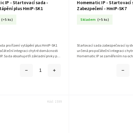
 IP - Startovací sada -
Homematic IP - Startovací 
ytápění plus HmIP-SK1
Zabezpečení - HmIP-SK7
(>5 ks)
Skladem
(>5 ks)
ada pro řízení vytápění plus HmIP-SK1
Startovací sada zabezpečovací sys
očáteční integraci chytré domácnosti
určená pro počáteční integraci chy
. Sada obsahuje tři základní prvky pro
Homematic IP se zaměřením na och
ení prostorové...
narušením a vloupáním. Sada obsah
Kód:
1599