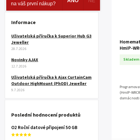
ANO
NE
na váš první nákup?
Informace
Uživatelská příručka k Superior Hub G3
Homematic
Jeweller
HmIP-WR
28.7.2026
Skladem
Novinky AJAX
12.7.2026
Uživatelská příručka k Ajax CurtainCam
Outdoor HighMount (PhOD) Jeweller
Programovat
9.7.2026
(HmIP-WRCR)
domácnosti 
prstencem s f
Poslední hodnocení produktů
O2 Roční datové připojení 50 GB