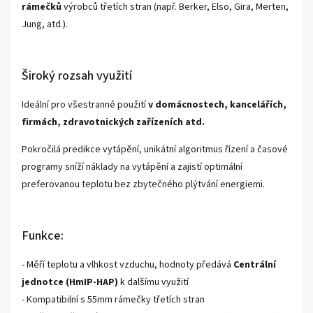
rámečků
výrobců třetích stran (např. Berker, Elso, Gira, Merten,
Jung, atd.).
Široký rozsah využití
Ideální pro všestranné použití
v domácnostech, kancelářích,
firmách, zdravotnických zařízeních atd.
Pokročilá predikce vytápění, unikátní algoritmus řízení a časové
programy sníží náklady na vytápění a zajistí optimální
preferovanou teplotu bez zbytečného plýtvání energiemi.
Funkce:
- Měří teplotu a vlhkost vzduchu, hodnoty předává
Centrální
jednotce (HmIP-HAP)
k dalšímu využití
- Kompatibilní s 55mm rámečky třetích stran