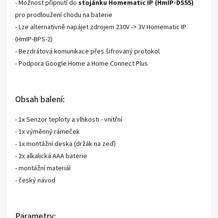
- Možnost připnutí do
stojánku Homematic IP (HmIP-DS55)
pro prodloužení chodu na baterie
- Lze alternativně napájet zdrojem 230V -> 3V Homematic IP
(HmIP-BPS-2)
- Bezdrátová komunikace přes šifrovaný protokol
- Podpora Google Home a Home Connect Plus
Obsah balení:
- 1x Senzor teploty a vlhkosti - vnitřní
- 1x výměnný rámeček
- 1x montážní deska (držák na zeď)
- 2x alkalická AAA baterie
- montážní materiál
- český návod
Parametry: