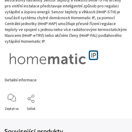
Bezdrátový nástěnný Senzor teploty a vlhkosti (HmIP-STH) určený
pro vnitřní instalace představuje inteligentní způsob pro regulaci
vytápění a úsporu energií. Senzor teploty a vlhkosti (HmIP-STH) je
součástí systému chytré domácnosti Homematic IP, za pomocí
Centrální jednotky (HmIP-HAP) umožňuje přesné řízení regulace
teploty ve spojení s jednou nebo více radiátorovými termostatickými
hlavicemi (HmIP-eTRV) nebo akčními členy (HmIP-FAL) podlahového
vytápění Homematic IP.
Detailní informace
Zeptat se
Sdílet
Související produkty