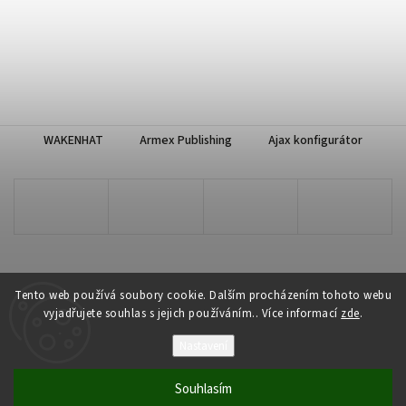
WAKENHAT
Armex Publishing
Ajax konfigurátor
Tento web používá soubory cookie. Dalším procházením tohoto webu
vyjadřujete souhlas s jejich používáním.. Více informací
zde
.
Copyright 2026
WAKENHAT e-shop
. Všechna práva vyhrazena.
Nastavení
Vytvořil
Shoptet
| Design
Shoptak.cz
Souhlasím
Odstoupit od smlouvy