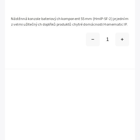
Nástěnná konzole bateriových komponent 55 mm (HmIP-SF-2) je jedním
z velmi užitečných doplňků produktů chytré domácnosti Homematic IP.