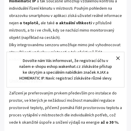
Homematic IP
a tak současně umožňují vzdálenou kontrolu a
individuální řízení klimatu v místnosti. Pouhým pohledem na
obrazovku smartphonu v aplikaci získá uživatel reálné informace
nejen
o teplotě,
ale také
o aktuální vlhkosti
v příslušné
místnosti, a to i ve chvíli, kdy se nachází mimo monitorovaný
objekt (například na cestách).
Díky integrovanému senzoru umožňuje mimo jiné vyhodnocovat
stav vlhkosti vzduchu v místnosti a tak efektivně řídit
vzduchotechniku nebo ventilaci.
Dovolte nám Vás informovat, že registrací účtu v
našem e-shopu eshop.wakenhat.cz získáváte přístup
ke skrytým a speciálním nabídkám značek AJAX a
HOMEMATIC IP. Navíc registrací získáváte různé slevy.
Unikátní řešení
Zařízení je preferovaným prvkem především pro instalace do
prostor, ve kterých je nežádoucí možnost manuální regulace
prostorové teploty, přičemž pomáhá řídit prostorovou teplotu a
proces vytápění v místnostech dle individuálních potřeb, což
vede k okamžité úspoře a snížení výdajů na energie
až o 30 %.