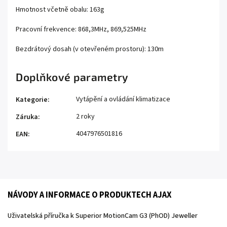
Hmotnost včetně obalu: 163g
Pracovní frekvence: 868,3MHz, 869,525MHz
Bezdrátový dosah (v otevřeném prostoru): 130m
Doplňkové parametry
Vytápění a ovládání klimatizace
Kategorie
:
2 roky
Záruka
:
4047976501816
EAN
:
NÁVODY A INFORMACE O PRODUKTECH AJAX
Uživatelská příručka k Superior MotionCam G3 (PhOD) Jeweller