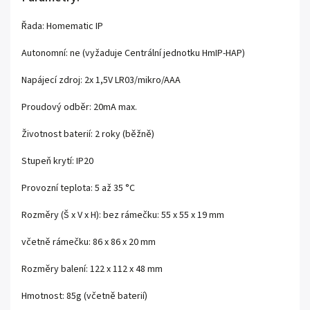
Řada: Homematic IP
Autonomní: ne (vyžaduje Centrální jednotku HmIP-HAP)
Napájecí zdroj: 2x 1,5V LR03/mikro/AAA
Proudový odběr: 20mA max.
Životnost baterií: 2 roky (běžně)
Stupeň krytí: IP20
Provozní teplota: 5 až 35 °C
Rozměry (Š x V x H): bez rámečku: 55 x 55 x 19 mm
včetně rámečku: 86 x 86 x 20 mm
Rozměry balení: 122 x 112 x 48 mm
Hmotnost: 85g (včetně baterií)