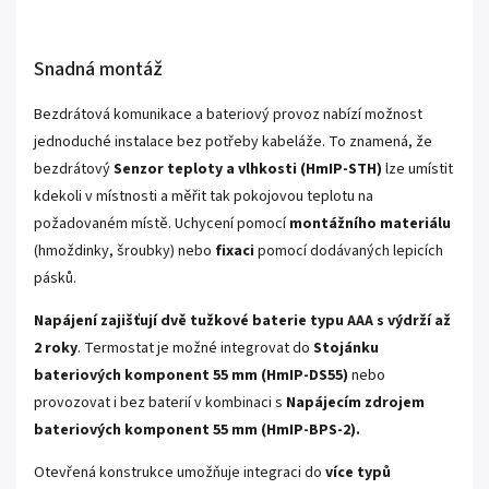
Snadná montáž
Bezdrátová komunikace a bateriový provoz nabízí možnost
jednoduché instalace bez potřeby kabeláže. To znamená, že
bezdrátový
Senzor teploty a vlhkosti (HmIP-STH)
lze umístit
kdekoli v místnosti a měřit tak pokojovou teplotu na
požadovaném místě. Uchycení pomocí
montážního materiálu
(hmoždinky, šroubky) nebo
fixaci
pomocí dodávaných lepicích
pásků.
Napájení zajišťují dvě tužkové baterie typu AAA s výdrží až
2 roky
. Termostat je možné integrovat do
Stojánku
bateriových komponent 55 mm (HmIP-DS55)
nebo
provozovat i bez baterií v kombinaci s
Napájecím zdrojem
bateriových komponent 55 mm (HmIP-BPS-2).
Otevřená konstrukce umožňuje integraci do
více typů