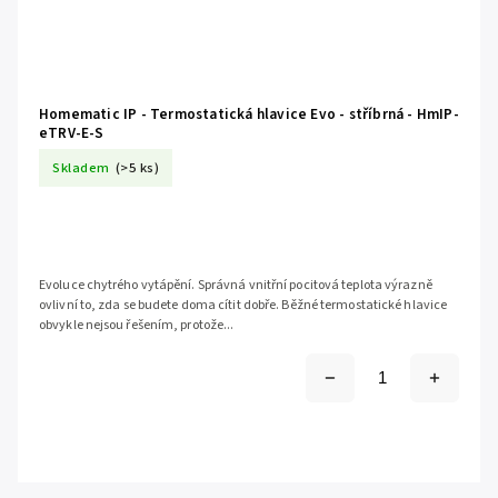
Homematic IP - Termostatická hlavice Evo - stříbrná - HmIP-
eTRV-E-S
Skladem
(>5 ks)
Evoluce chytrého vytápění. Správná vnitřní pocitová teplota výrazně
ovlivní to, zda se budete doma cítit dobře. Běžné termostatické hlavice
obvykle nejsou řešením, protože...