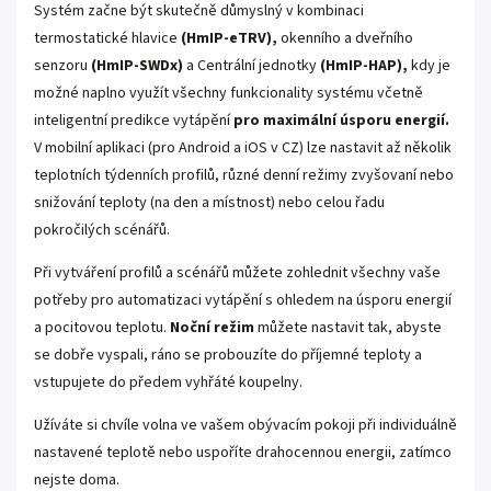
Systém začne být skutečně důmyslný v kombinaci
termostatické hlavice
(HmIP-eTRV),
okenního a dveřního
senzoru
(HmIP-SWDx)
a Centrální jednotky
(HmIP-HAP),
kdy je
možné naplno využít všechny funkcionality systému včetně
inteligentní predikce vytápění
pro maximální úsporu energií.
V mobilní aplikaci (pro Android a iOS v CZ) lze nastavit až několik
teplotních týdenních profilů, různé denní režimy zvyšovaní nebo
snižování teploty (na den a místnost) nebo celou řadu
pokročilých scénářů.
Při vytváření profilů a scénářů můžete zohlednit všechny vaše
potřeby pro automatizaci vytápění s ohledem na úsporu energií
a pocitovou teplotu.
Noční režim
můžete nastavit tak, abyste
se dobře vyspali, ráno se probouzíte do příjemné teploty a
vstupujete do předem vyhřáté koupelny.
Užíváte si chvíle volna ve vašem obývacím pokoji při individuálně
nastavené teplotě nebo uspoříte drahocennou energii, zatímco
nejste doma.