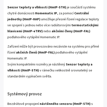
Senzor teploty a vlhkosti (HmIP-STH)
je součástí systému
chytré domácnosti
Homematic IP
, za pomocí
Centrální
jednotky (HmIP-HAP)
umožňuje přesné řízení regulace teploty
ve spojení s jednou nebo více radiátorovými
termostatickými
hlavicemi (HmIP-eTRV)
nebo
akčními členy (HmIP-FAL)
podlahového vytápění Homematic IP.
Zařízení může být provozováno nezávisle na systému pro přímé
řízení
akčních členů (HmIP-FAL)
podlahového vytápění
Homematic IP.
Svými kompaktními rozměry je nástěnný
Senzor teploty a
vlhkosti (HmIP-STH)
v rámečku velikostně srovnatelný se
standardním vypínačem světla.
Systémový provoz
Bezdrátové propojení
nástěnného senzoru (HmIP-STH)
s