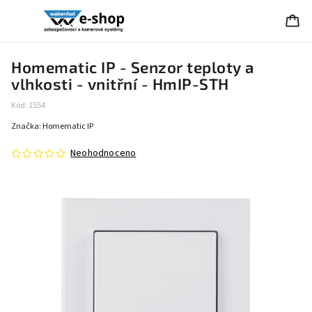
Homematic IP - Senzor teploty a
vlhkosti - vnitřní - HmIP-STH
Kód:
1554
Značka:
Homematic IP
Neohodnoceno