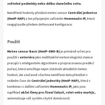
světelné podmínky nebo délka slunečního svitu.
Naměřené hodnoty předává meteo senzor
Centrální jednotce
(HmIP-HAP)
a ten připojeným zařízením
Homematic IP,
která
reagují podle předem definované konfigurace.
Použití
Meteo senzor Basic (HmIP-SWO-B)
je primárně určen pro
použití v
exteriéru
jako multifunkční meteorologická stanice
pracující s inteligentním algoritmem a propracovanou predikcí
počasí, která umožňuje nejen získávání aktuálních meteo
hodnot, ale současně všechna naměřená data přenášet v
reálném čase do
Centrální jednotky (HmIP-HAP),
která v
kombinaci s dalšími zařízeními
Homematic IP,
jako jsou
například
akční členy pro řízení žaluzií, rolet nebo markýz,
automatizuje váš systém chytré domácnosti.