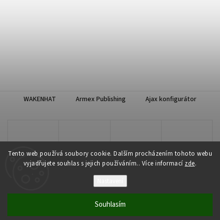
WAKENHAT
Armex Publishing
Ajax konfigurátor
Tento web používá soubory cookie. Dalším procházením tohoto webu
vyjadřujete souhlas s jejich používáním.. Více informací
zde
.
Nastavení
Copyright 2026
WAKENHAT e-shop
. Všechna práva vyhrazena.
Souhlasím
Vytvořil
Shoptet
| Design
Shoptak.cz