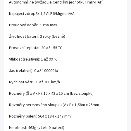
Autonomní: ne (vyžaduje Centrální jednotku HmIP-HAP)
Napájecí zdroj: 3x 1,5V LR6/Mignon/AA
Proudový odběr: 50mA max.
Životnost baterií: 2 roky (běžně)
Provozní teplota: -20 až +55 °C
Vlhkost (relativní): 1 až 99 %
Jas (relativní): 0 až 100000 lx
Rychlost větru: 0 až 200 km/h
Rozměry (Š x V x H): 15 x 42 x 15 cm (bez sloupku)
Rozměry nerezového sloupku (V x P): 1,58m x 25mm
Rozměry balení: 564 x 184 x 147 mm
Hmotnost: 463g (včetně baterií)