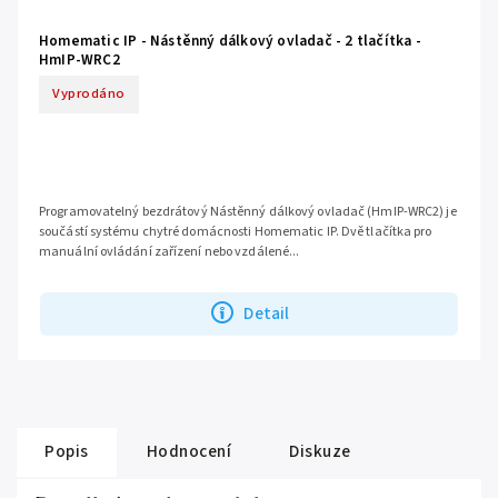
Homematic IP - Nástěnný dálkový ovladač - 2 tlačítka -
HmIP-WRC2
Vyprodáno
Programovatelný bezdrátový Nástěnný dálkový ovladač (HmIP-WRC2) je
součástí systému chytré domácnosti Homematic IP. Dvě tlačítka pro
manuální ovládání zařízení nebo vzdálené...
Detail
Popis
Hodnocení
Diskuze