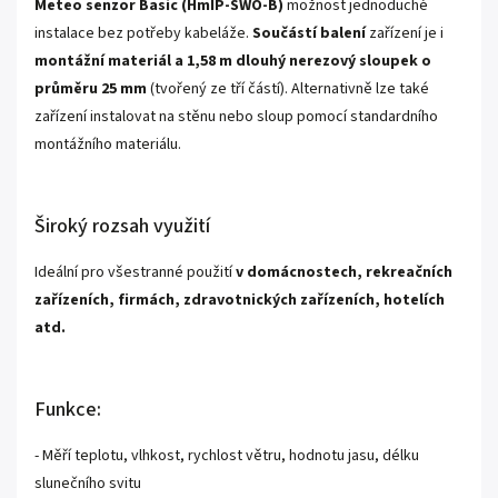
Meteo senzor Basic (HmIP-SWO-B)
možnost jednoduché
instalace bez potřeby kabeláže.
Součástí balení
zařízení je i
montážní materiál a 1,58 m dlouhý nerezový sloupek o
průměru 25 mm
(tvořený ze tří částí). Alternativně lze také
zařízení instalovat na stěnu nebo sloup pomocí standardního
montážního materiálu.
Široký rozsah využití
Ideální pro všestranné použití
v domácnostech, rekreačních
zařízeních, firmách, zdravotnických zařízeních, hotelích
atd.
Funkce:
- Měří teplotu, vlhkost, rychlost větru, hodnotu jasu, délku
slunečního svitu