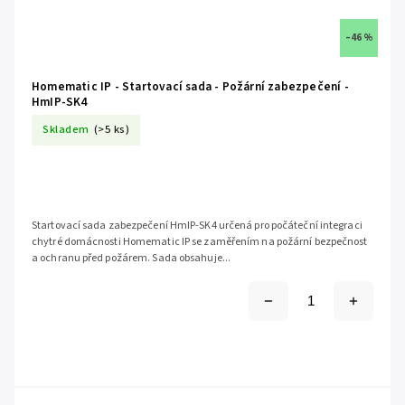
–46 %
Homematic IP - Startovací sada - Požární zabezpečení -
HmIP-SK4
Skladem
(>5 ks)
Startovací sada zabezpečení HmIP-SK4 určená pro počáteční integraci
chytré domácnosti Homematic IP se zaměřením na požární bezpečnost
a ochranu před požárem. Sada obsahuje...