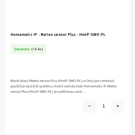
Homematic IP - Meteo senzor Plus - HmIP-SWO-PL
Skladem
(>5 ks)
Bezdrátový Meteo senzor Plus (HmIP-SWO-PL) určený pro venkovní
použití je součástí systému chytré domácnosti Homematic IP. Meteo
senzor Plus (HmIP-SWO-PL) je rozšířenou verzí...