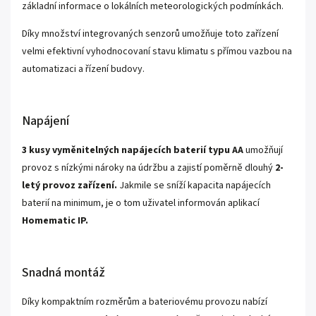
základní informace o lokálních meteorologických podmínkách.
Díky množství integrovaných senzorů umožňuje toto zařízení
velmi efektivní vyhodnocovaní stavu klimatu s přímou vazbou na
automatizaci a řízení budovy.
Napájení
3 kusy vyměnitelných napájecích baterií typu AA
umožňují
provoz s nízkými nároky na údržbu a zajistí poměrně dlouhý
2-
letý provoz zařízení.
Jakmile se sníží kapacita napájecích
baterií na minimum, je o tom uživatel informován aplikací
Homematic IP.
Snadná montáž
Díky kompaktním rozměrům a bateriovému provozu nabízí