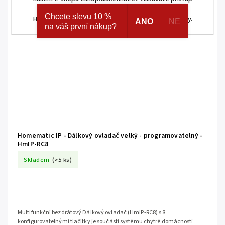
ke skrytým a speciálním nabídkám značek AJAX a
Chcete slevu 10 %
HOMEMATIC IP. Navíc registrací získáváte různé slevy.
ANO
NE
na váš první nákup?
Homematic IP - Dálkový ovladač velký - programovatelný -
HmIP-RC8
Skladem
(>5 ks)
Multifunkční bezdrátový Dálkový ovladač (HmIP-RC8) s 8
konfigurovatelnými tlačítky je součástí systému chytré domácnosti