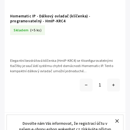
Homematic IP - Dálkový ovladač (klíčenka) -
programovatelný - HmIP-KRC4
Skladem
(>5 ks)
Elegantní bezdrátová klíčenka (HmIP-KRC4) se 4 konfigurovatelnými
tlačítky je součástí systému chytré domácnosti Homematic IP. Tento
kompaktní dálkový ovladač umožní jednoduché...
Dovolte nám Vás informovat, že registrací účtu v
našem e-shopu eshop.wakenhat.cz získáváte přístup