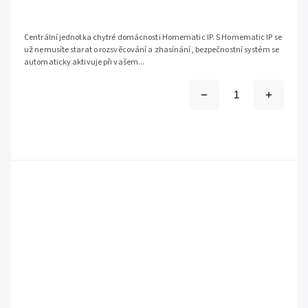
Centrální jednotka chytré domácnosti Homematic IP. S Homematic IP se
už nemusíte starat o rozsvěcování a zhasínání, bezpečnostní systém se
automaticky aktivuje při vašem...