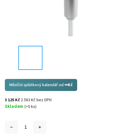
Měsíční splátkový kalendář od
∞
Kč
3 125 Kč
2 583 Kč bez DPH
Skladem
(>5 ks)