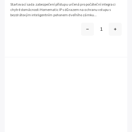
Startovací sada zabezpečení přístupu určená pro počáteční integraci
chytré domácnosti Homematic IP s důrazem na ochranu vstupu s
bezdrátovým inteligentním pohonem dveřního zámku...