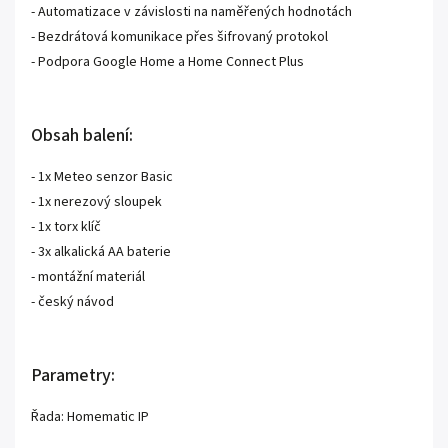
- Automatizace v závislosti na naměřených hodnotách
- Bezdrátová komunikace přes šifrovaný protokol
- Podpora Google Home a Home Connect Plus
Obsah balení:
- 1x Meteo senzor Basic
- 1x nerezový sloupek
- 1x torx klíč
- 3x alkalická AA baterie
- montážní materiál
- český návod
Parametry:
Řada: Homematic IP