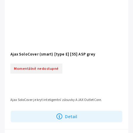
Ajax SoloCover (smart) [type E] [55] ASP grey
Momentálně nedostupné
Ajax SoloCover je kryt inteligentní zásuvky AJAX OutletCore.
Detail