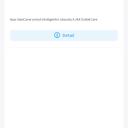
Ajax SoloCover je kryt inteligentní zásuvky AJAX OutletCore.
Detail