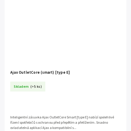
Ajax OutletCore (smart) [type E]
Skladem
(>5 ks)
Inteligentní zásuvka Ajax OutletCore Smart [type E] nabízí spolehlivé
řízení spotřebičů s ochranou před přepětím a přetížením. Snadno
ovladatelná aplikací Ajax a kompatibilní s...