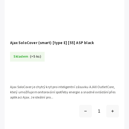
Ajax SoloCover (smart) [type E] [55] ASP black
Skladem
(>5 ks)
Ajax SoloCover je chytrý kryt pro inteligentní zásuvku AJAX OutletCore,
který umožňuje monitorování spotřeby energie a snadné ovládání přes
aplikaci Ajax. Je ideální pro...