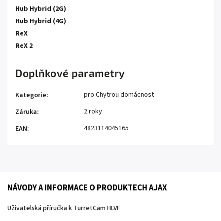
Hub Hybrid (2G)
Hub Hybrid (4G)
ReX
ReX 2
Doplňkové parametry
pro Chytrou domácnost
Kategorie
:
2 roky
Záruka
:
4823114045165
EAN
:
NÁVODY A INFORMACE O PRODUKTECH AJAX
Uživatelská příručka k TurretCam HLVF