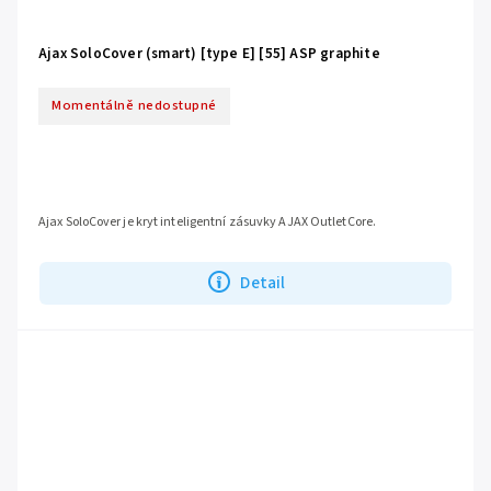
Ajax SoloCover (smart) [type E] [55] ASP graphite
Momentálně nedostupné
Ajax SoloCover je kryt inteligentní zásuvky AJAX OutletCore.
Detail