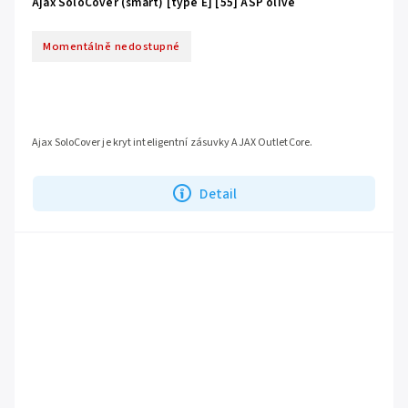
Ajax SoloCover (smart) [type E] [55] ASP olive
Momentálně nedostupné
Ajax SoloCover je kryt inteligentní zásuvky AJAX OutletCore.
Detail