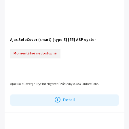
Ajax SoloCover (smart) [type E] [55] ASP oyster
Momentálně nedostupné
Ajax SoloCover je kryt inteligentní zásuvky AJAX OutletCore.
Detail