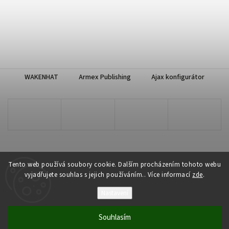
WAKENHAT
Armex Publishing
Ajax konfigurátor
Tento web používá soubory cookie. Dalším procházením tohoto webu
vyjadřujete souhlas s jejich používáním.. Více informací
zde
.
Copyright 2026
WAKENHAT e-shop
. Všechna práva vyhrazena.
Nastavení
Vytvořil
Shoptet
| Design
Shoptak.cz
Souhlasím
Odstoupit od smlouvy