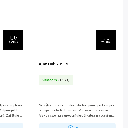
ZDARMA
ZDARMA
Ajax Hub 2 Plus
Skladem
(>5 ks)
el pro komplexní
Nejvýkonnější centrální ovládací panel podporující
 Podporuje LTE
připojení čidel MotionCam. Řídí všechna zařízení
orů. Zajišťuje
Ajax v systému a upozorňuje uživatele na otevřené
dveře, rozbití okna,...