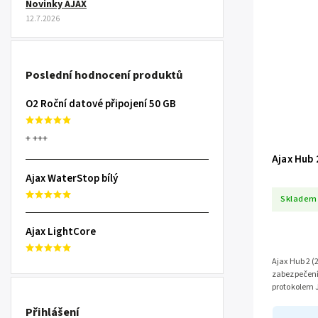
Novinky AJAX
12.7.2026
Poslední hodnocení produktů
O2 Roční datové připojení 50 GB
+ +++
Ajax Hub 
Ajax WaterStop bílý
Skladem
Ajax LightCore
Ajax Hub 2 (
zabezpečení.
protokolem 
zařízeními a
Přihlášení