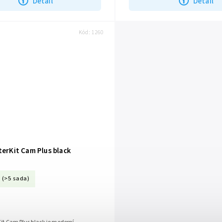
Detail
Detail
Kód:
1260
terKit Cam Plus black
(>5 sada)