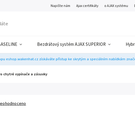
Napište nám
Ajax certifikáty
o AJAX systému
BASELINE
Bezdrátový systém AJAX SUPERIOR
Hybr
pu eshop.wakenhat.cz získáváte přístup ke skrytým a speciálním nabídkám značek
o chytré vypínače a zásuvky
eohodnoceno