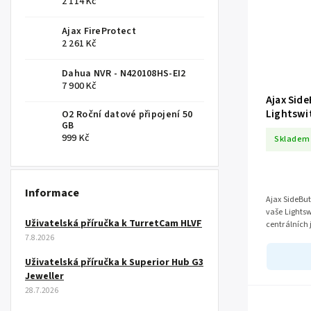
2 114 Kč
Ajax FireProtect
2 261 Kč
Dahua NVR - N420108HS-EI2
7 900 Kč
Ajax Sid
Lightswi
O2 Roční datové připojení 50
GB
999 Kč
Skladem
Informace
Ajax SideBut
vaše Lightsw
Uživatelská příručka k TurretCam HLVF
centrálních
přináší flexib
7.8.2026
Uživatelská příručka k Superior Hub G3
Jeweller
28.7.2026