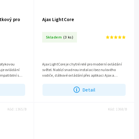
ítkový pro
Ajax LightCore
Skladem
(3 ks)
dotykovou
Ajax LightCore je chytré relé pro moderní ovládání
je ovládání
světel. Nabízí snadnou instalaci bez nulového
ompatibilní s
vodiče, dálkové ovládání přes aplikaci Ajax a
.
bezpečnostní ochrany. Kompatibilní...
Detail
Kód:
1365/B
Kód:
1368/B