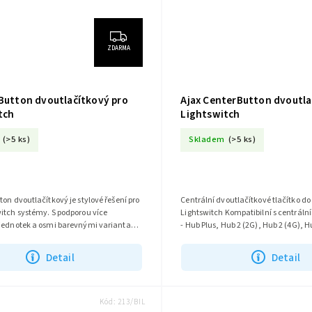
ZDARMA
eButton dvoutlačítkový pro
Ajax CenterButton dvoutla
tch
Lightswitch
(>5 ks)
Skladem
(>5 ks)
ton dvoutlačítkový je stylové řešení pro
Centrální dvoutlačítkové tlačítko d
itch systémy. S podporou více
Lightswitch Kompatibilní s centrálními jednotkami
 jednotek a osmi barevnými variantami
- Hub Plus, Hub 2 (2G), Hub 2 (4G), H
ilitu a eleganci do...
Hybrid (2G), Hub...
Detail
Detail
Kód:
213/BIL