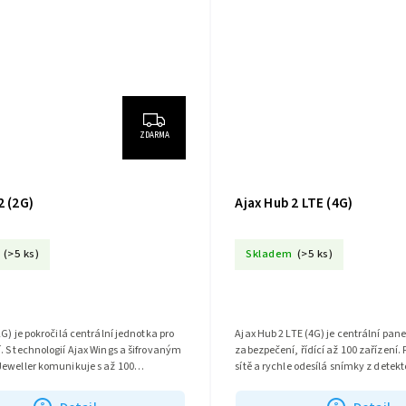
ZDARMA
2 (2G)
Ajax Hub 2 LTE (4G)
(>5 ks)
Skladem
(>5 ks)
2G) je pokročilá centrální jednotka pro
Ajax Hub 2 LTE (4G) je centrální pan
 S technologií Ajax Wings a šifrovaným
zabezpečení, řídící až 100 zařízení.
Jeweller komunikuje s až 100
sítě a rychle odesílá snímky z detekt
 umožňuje vizuální...
spolehlivou ochranu...