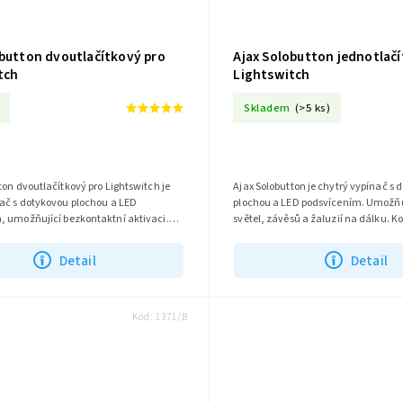
obutton dvoutlačítkový pro
Ajax Solobutton jednotlač
tch
Lightswitch
Skladem
(>5 ks)
ton dvoutlačítkový pro Lightswitch je
Ajax Solobutton je chytrý vypínač s 
nač s dotykovou plochou a LED
plochou a LED podsvícením. Umožňu
, umožňující bezkontaktní aktivaci.
světel, závěsů a žaluzií na dálku. K
 s různými centrálními...
Ajax Hub, nabízí snadnou instalaci..
Detail
Detail
Kód:
1371/B