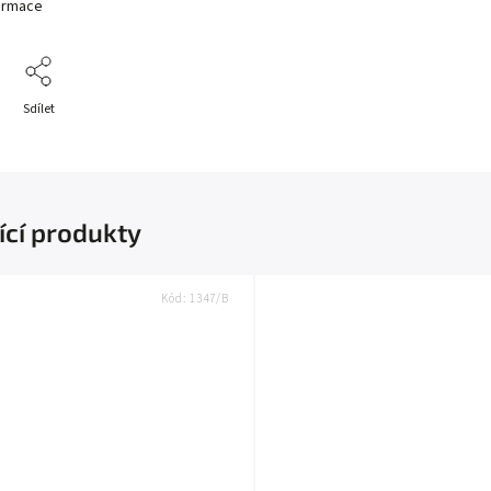
formace
Sdílet
ící produkty
Kód:
1347/B