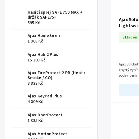
Hasicí sprej SAFE 750 MAX +
držák SAFE75F
Ajax Sol
595 Kč
Lightswi
Ajax HomeSiren
Skladem
1 968 Kč
Ajax Hub 2 Plus
15 303 Kč
Ajax Solobut
chytrý vypí
Ajax FireProtect 2 RB (Heat /
podsvícením
Smoke / CO)
Kompatibilní
3 933 Kč
Ajax KeyPad Plus
4 009 Kč
Ajax DoorProtect
1 385 Kč
Ajax MotionProtect