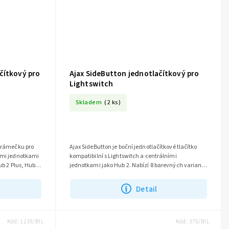
čítkový pro
Ajax SideButton jednotlačítkový pro
Lightswitch
Skladem
(2 ks)
o rámečku pro
Ajax SideButton je boční jednotlačítkové tlačítko
kompatibilní s Lightswitch a centrálními
ub 2 Plus, Hub
jednotkami jako Hub 2. Nabízí 8 barevných variant
a je určen pro rámečky pro 2, 3 a 4...
Detail
Kód:
1239/BIL
Kód:
375/BIL