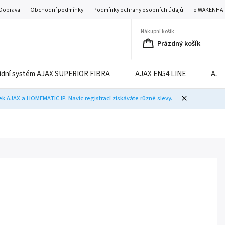
Doprava
Obchodní podmínky
Podmínky ochrany osobních údajů
o WAKENHA
Nákupní košík
Prázdný košík
idní systém AJAX SUPERIOR FIBRA
AJAX EN54 LINE
AJA
 AJAX a HOMEMATIC IP. Navíc registrací získáváte různé slevy.