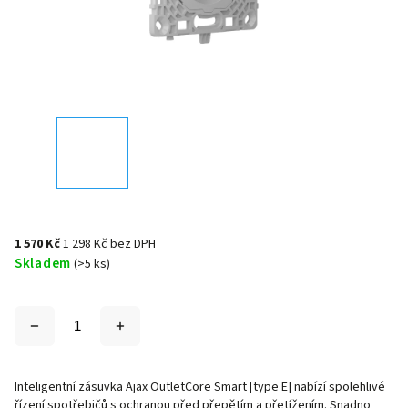
1 570 Kč
1 298 Kč bez DPH
Skladem
(>5 ks)
Inteligentní zásuvka Ajax OutletCore Smart [type E] nabízí spolehlivé
řízení spotřebičů s ochranou před přepětím a přetížením. Snadno