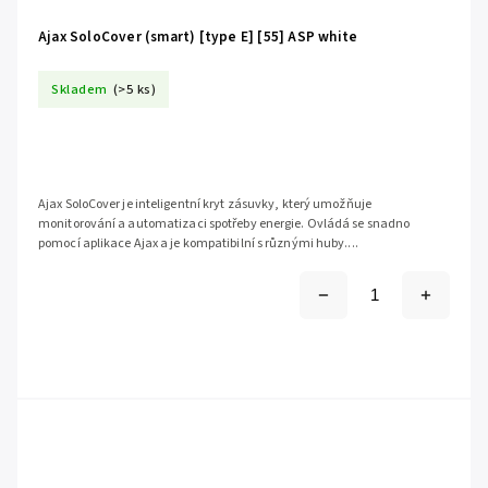
Ajax SoloCover (smart) [type E] [55] ASP white
Skladem
(>5 ks)
Ajax SoloCover je inteligentní kryt zásuvky, který umožňuje
monitorování a automatizaci spotřeby energie. Ovládá se snadno
pomocí aplikace Ajax a je kompatibilní s různými huby....