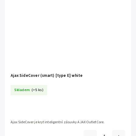
Ajax SideCover (smart) [type E] white
Skladem
(>5 ks)
Ajax SideCover je kryt inteligentní zásuvky AJAX OutletCore.