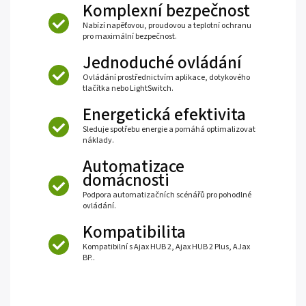
Komplexní bezpečnost
Nabízí napěťovou, proudovou a teplotní ochranu
pro maximální bezpečnost.
Jednoduché ovládání
Ovládání prostřednictvím aplikace, dotykového
tlačítka nebo LightSwitch.
Energetická efektivita
Sleduje spotřebu energie a pomáhá optimalizovat
náklady.
Automatizace
domácnosti
Podpora automatizačních scénářů pro pohodlné
ovládání.
Kompatibilita
Kompatibilní s Ajax HUB 2, Ajax HUB 2 Plus, AJax
BP..