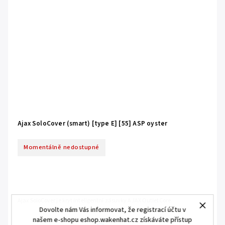
Ajax SoloCover (smart) [type E] [55] ASP oyster
Momentálně nedostupné
Ajax SoloCover je kryt inteligentní zásuvky AJAX OutletCore.
Dovolte nám Vás informovat, že registrací účtu v
našem e-shopu eshop.wakenhat.cz získáváte přístup