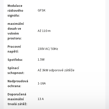
Modulace
GFSK
rádiového
signálu
:
maximální
dosah ve
Až 110 m
volném
prostoru
:
Pracovní
230V AC/ 50Hz
napětí
:
1.5W
Spotřeba
:
Spínací
Až 3kW odporové zátěže
schopnost
:
Nadproudová
1-16A
ochrana
:
Doporučená
13 A
maximální
trvalá zátěž
: