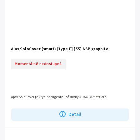
Ajax SoloCover (smart) [type E] [55] ASP graphite
Momentálně nedostupné
Ajax SoloCover je kryt inteligentní zásuvky AJAX OutletCore.
Detail