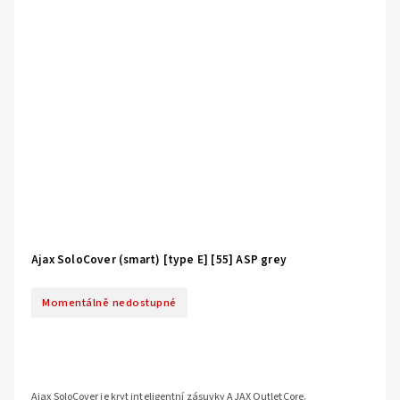
Ajax SoloCover (smart) [type E] [55] ASP grey
Momentálně nedostupné
Ajax SoloCover je kryt inteligentní zásuvky AJAX OutletCore.