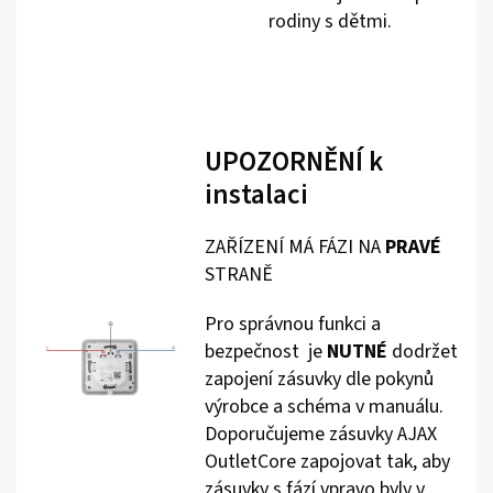
rodiny s dětmi.
UPOZORNĚNÍ k
instalaci
ZAŘÍZENÍ MÁ FÁZI NA
PRAVÉ
STRANĚ
Pro správnou funkci a
bezpečnost je
NUTNÉ
dodržet
zapojení zásuvky dle pokynů
výrobce a schéma v manuálu.
Doporučujeme zásuvky AJAX
OutletCore zapojovat tak, aby
zásuvky s fází vpravo byly v