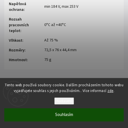
Napěťová
min 184 V, max 253 V
ochrana
:
Rozsah
0°C až +40°C
pracovních
teplot
:
Až 75 %
Vlhkost
:
72,5 x 76 x 44,4 mm
Rozměry
:
75 g
Hmotnost
:
Tento web používá soubory cookie. Dalším procházením tohoto webu
vyjadřujete souhlas s jejich používáním.. Více informací
zde
.
NÁVODY A INFORMACE O PRODUKTECH AJAX
Nastavení
Uživatelská příručka k TurretCam HLVF
Souhlasím
Uživatelská příručka k Superior MotionCam G3 (PhOD) Jeweller
Uživatelská příručka k Superior Hub G3 Jeweller