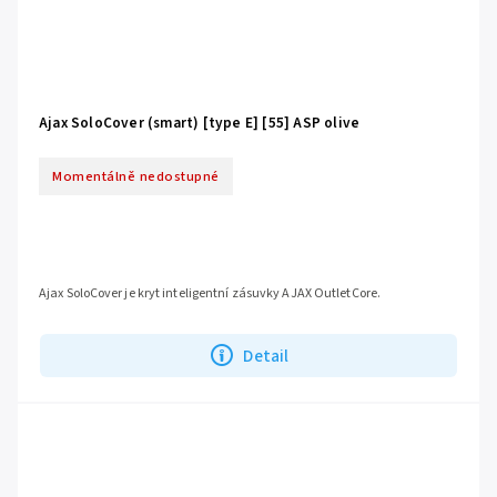
Ajax SoloCover (smart) [type E] [55] ASP olive
Momentálně nedostupné
Ajax SoloCover je kryt inteligentní zásuvky AJAX OutletCore.
Detail