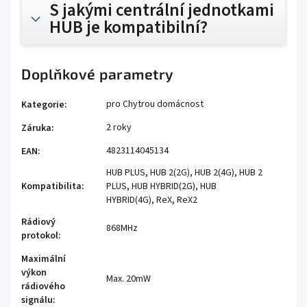
S jakými centrální jednotkami
HUB je kompatibilní?
Doplňkové parametry
pro Chytrou domácnost
Kategorie
:
2 roky
Záruka
:
4823114045134
EAN
:
HUB PLUS, HUB 2(2G), HUB 2(4G), HUB 2
Kompatibilita
:
PLUS, HUB HYBRID(2G), HUB
HYBRID(4G), ReX, ReX2
Rádiový
868MHz
protokol
:
Maximální
výkon
Max. 20mW
rádiového
signálu
: