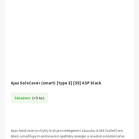
Ajax SoloCover (smart) [type E] [55] ASP black
Skladem
(>5 ks)
Ajax SoloCover je chytrý kryt pro inteligentní zásuvku AJAX OutletCore,
který umožňuje monitorování spotřeby energie a snadné ovládání přes