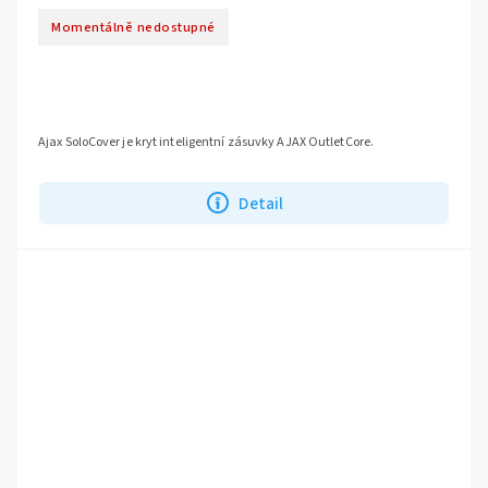
Momentálně nedostupné
Ajax SoloCover je kryt inteligentní zásuvky AJAX OutletCore.
Detail