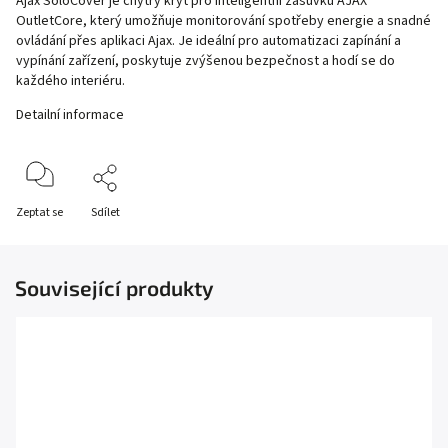
Ajax SoloCover je chytrý kryt pro inteligentní zásuvku AJAX
OutletCore, který umožňuje monitorování spotřeby energie a snadné
ovládání přes aplikaci Ajax. Je ideální pro automatizaci zapínání a
vypínání zařízení, poskytuje zvýšenou bezpečnost a hodí se do
každého interiéru.
Detailní informace
Zeptat se
Sdílet
Související produkty