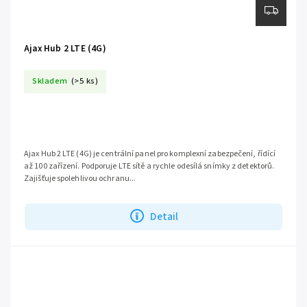
Ajax Hub 2 LTE (4G)
Skladem
(>5 ks)
Ajax Hub 2 LTE (4G) je centrální panel pro komplexní zabezpečení, řídící
až 100 zařízení. Podporuje LTE sítě a rychle odesílá snímky z detektorů.
Zajišťuje spolehlivou ochranu...
Detail