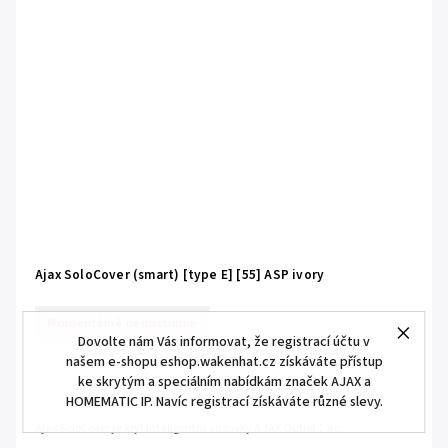
Ajax SoloCover (smart) [type E] [55] ASP ivory
Momentálně nedostupné
Dovolte nám Vás informovat, že registrací účtu v
našem e-shopu eshop.wakenhat.cz získáváte přístup
ke skrytým a speciálním nabídkám značek AJAX a
HOMEMATIC IP. Navíc registrací získáváte různé slevy.
Ajax SoloCover je kryt inteligentní zásuvky AJAX OutletCore.