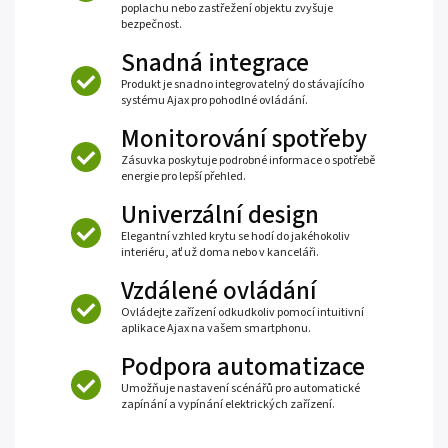
poplachu nebo zastřežení objektu zvyšuje
bezpečnost.
Snadná integrace
Produkt je snadno integrovatelný do stávajícího
systému Ajax pro pohodlné ovládání.
Monitorování spotřeby
Zásuvka poskytuje podrobné informace o spotřebě
energie pro lepší přehled.
Univerzální design
Elegantní vzhled krytu se hodí do jakéhokoliv
interiéru, ať už doma nebo v kanceláři.
Vzdálené ovládání
Ovládejte zařízení odkudkoliv pomocí intuitivní
aplikace Ajax na vašem smartphonu.
Podpora automatizace
Umožňuje nastavení scénářů pro automatické
zapínání a vypínání elektrických zařízení.