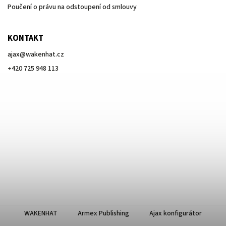
Poučení o právu na odstoupení od smlouvy
KONTAKT
ajax
@
wakenhat.cz
+420 725 948 113
WAKENHAT
Armex Publishing
Ajax konfigurátor