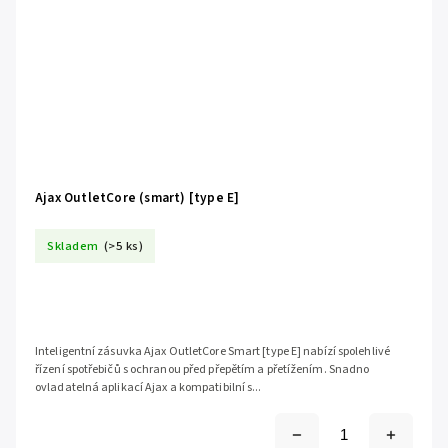
Ajax OutletCore (smart) [type E]
Skladem
(>5 ks)
Inteligentní zásuvka Ajax OutletCore Smart [type E] nabízí spolehlivé
řízení spotřebičů s ochranou před přepětím a přetížením. Snadno
ovladatelná aplikací Ajax a kompatibilní s...