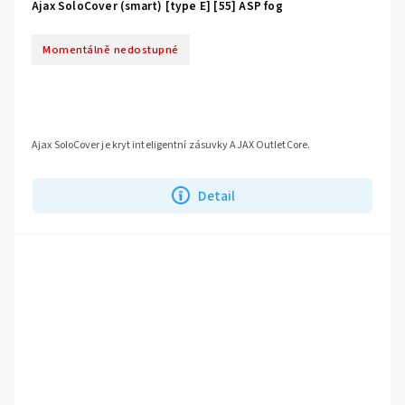
Ajax SoloCover (smart) [type E] [55] ASP fog
Momentálně nedostupné
Ajax SoloCover je kryt inteligentní zásuvky AJAX OutletCore.
Detail