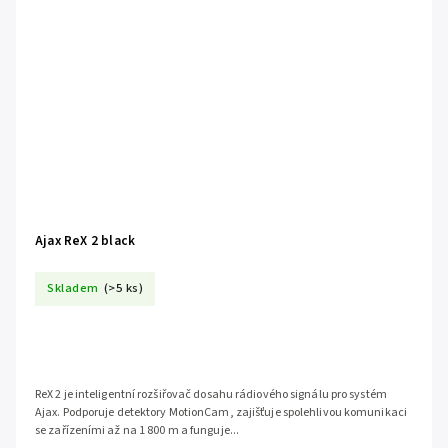
Ajax ReX 2 black
Skladem
(>5 ks)
ReX 2 je inteligentní rozšiřovač dosahu rádiového signálu pro systém
Ajax. Podporuje detektory MotionCam, zajišťuje spolehlivou komunikaci
se zařízeními až na 1 800 m a funguje...