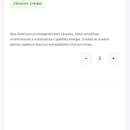
Skladem
(>5 ks)
Ajax SoloCover je inteligentní kryt zásuvky, který umožňuje
monitorování a automatizaci spotřeby energie. Ovládá se snadno
pomocí aplikace Ajax a je kompatibilní s různými huby....