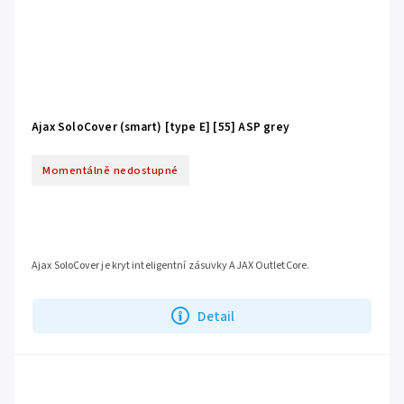
Ajax SoloCover (smart) [type E] [55] ASP grey
Momentálně nedostupné
Ajax SoloCover je kryt inteligentní zásuvky AJAX OutletCore.
Detail