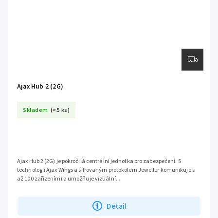
Ajax Hub 2 (2G)
Skladem
(>5 ks)
Ajax Hub 2 (2G) je pokročilá centrální jednotka pro zabezpečení. S
technologií Ajax Wings a šifrovaným protokolem Jeweller komunikuje s
až 100 zařízeními a umožňuje vizuální...
Detail