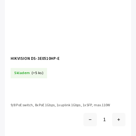
HIKVISION DS-3E0510HP-E
Skladem
(>5 ks)
9/8 PoE switch, 8x PoE 1Gbps, 1x uplink 1Gbps, 1x SFP, max.110W