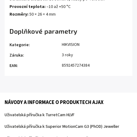
Provozní teplota:
–10 až +50 °C
Rozměry:
50 × 26 × 4 mm
Doplňkové parametry
HIKVISION
Kategorie
:
3 roky
Záruka
:
8592457274384
EAN
:
NÁVODY A INFORMACE O PRODUKTECH AJAX
Uživatelská příručka k TurretCam HLVF
Uživatelská příručka k Superior MotionCam G3 (PhOD) Jeweller