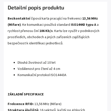
Detailní popis produktu
Bezkontaktní
čipová karta pracující na frekvenci
13,56 MHz
(Mifare)
. Ke komunikaci používá standard
ISO14443 typu A
a
rychlost přenosu činí
106 Kb/s
. Kartu lze využít v podnikových
prostředích, obchodech a jiných zařízeních zajišťujících
bezpečnost k identifikaci jednotlivců.
Dlouhá životnost až 10 let
Vzdálenost pro čtení až 4 cm
Komunikační protokol ISO14443A
ZÁKLADNÍ SPECIFIKACE
Frekvence RFID:
13,56 MHz (Mifare)
Struktura úložiště:
16 sektorů, každý po 4 blocích