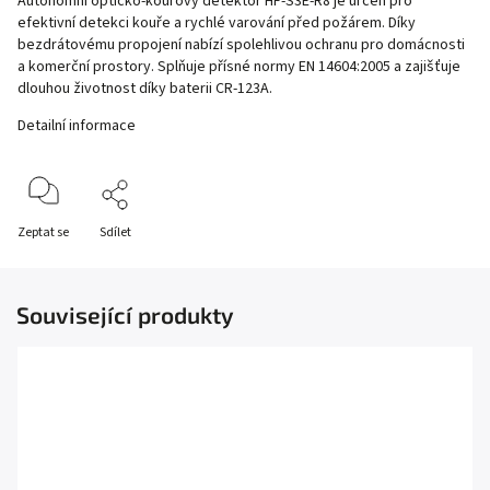
Autonomní opticko-kouřový detektor HF-S3E-R8 je určen pro
efektivní detekci kouře a rychlé varování před požárem. Díky
bezdrátovému propojení nabízí spolehlivou ochranu pro domácnosti
a komerční prostory. Splňuje přísné normy EN 14604:2005 a zajišťuje
dlouhou životnost díky baterii CR-123A.
Detailní informace
Zeptat se
Sdílet
Související produkty