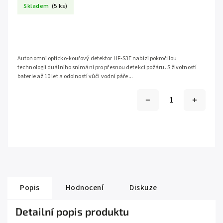
Skladem
(5 ks)
Autonomní opticko-kouřový detektor HF-S3E nabízí pokročilou
technologii duálního snímání pro přesnou detekci požáru. S životností
baterie až 10 let a odolností vůči vodní páře...
Popis
Hodnocení
Diskuze
Detailní popis produktu