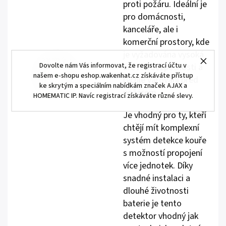
proti požáru. Ideální je
pro domácnosti,
kanceláře, ale i
komerční prostory, kde
je vyžadována vysoká
Dovolte nám Vás informovat, že registrací účtu v
úroveň bezpečnosti a
našem e-shopu eshop.wakenhat.cz získáváte přístup
rychlé varování před
ke skrytým a speciálním nabídkám značek AJAX a
požárem.
HOMEMATIC IP. Navíc registrací získáváte různé slevy.
Je vhodný pro ty, kteří
chtějí mít komplexní
systém detekce kouře
s možností propojení
více jednotek. Díky
snadné instalaci a
dlouhé životnosti
baterie je tento
detektor vhodný jak