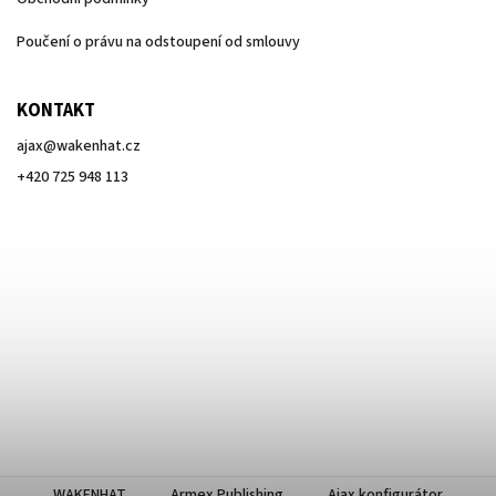
Poučení o právu na odstoupení od smlouvy
KONTAKT
ajax
@
wakenhat.cz
+420 725 948 113
WAKENHAT
Armex Publishing
Ajax konfigurátor