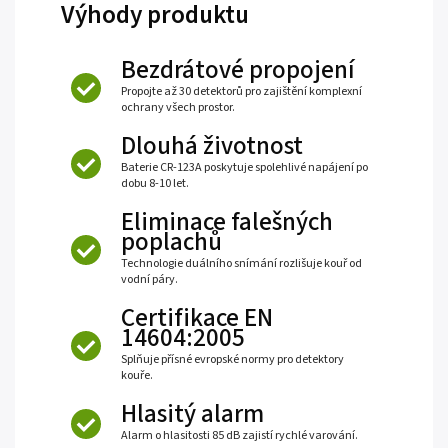
Výhody produktu
Bezdrátové propojení
Propojte až 30 detektorů pro zajištění komplexní
ochrany všech prostor.
Dlouhá životnost
Baterie CR-123A poskytuje spolehlivé napájení po
dobu 8-10 let.
Eliminace falešných
poplachů
Technologie duálního snímání rozlišuje kouř od
vodní páry.
Certifikace EN
14604:2005
Splňuje přísné evropské normy pro detektory
kouře.
Hlasitý alarm
Alarm o hlasitosti 85 dB zajistí rychlé varování.