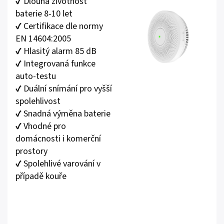
✔️ Dlouhá životnost
baterie 8-10 let
✔️ Certifikace dle normy
EN 14604:2005
✔️ Hlasitý alarm 85 dB
✔️ Integrovaná funkce
auto-testu
✔️ Duální snímání pro vyšší
spolehlivost
✔️ Snadná výměna baterie
✔️ Vhodné pro
domácnosti i komerční
prostory
✔️ Spolehlivé varování v
případě kouře