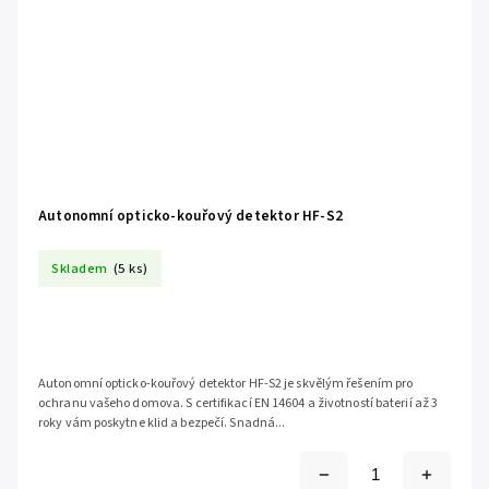
Autonomní opticko-kouřový detektor HF-S2
Skladem
(5 ks)
Autonomní opticko-kouřový detektor HF-S2 je skvělým řešením pro
ochranu vašeho domova. S certifikací EN 14604 a životností baterií až 3
roky vám poskytne klid a bezpečí. Snadná...