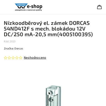
Nízkoodběrový el. zámek DORCAS
54ND412F s mech. blokádou 12V
DC/250 mA-20,5 mm(4005100395)
Kód:
2010
Značka:
Dorcas
Neohodnoceno