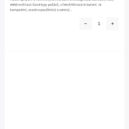
efektivně hasí různé typy požárů, včetně lithiových baterií. Je
kompaktní, snadno použitelný a odolný...