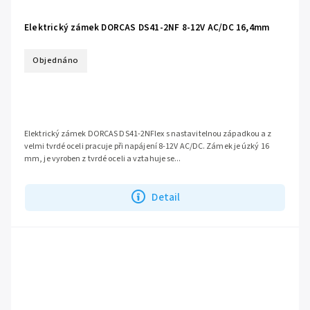
Elektrický zámek DORCAS DS41-2NF 8-12V AC/DC 16,4mm
Objednáno
Elektrický zámek DORCAS DS41-2NFlex s nastavitelnou západkou a z
velmi tvrdé oceli pracuje při napájení 8-12V AC/DC. Zámek je úzký 16
mm, je vyroben z tvrdé oceli a vztahuje se...
Detail