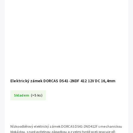
Elektrický zámek DORCAS DS41-2NDF 412 12V DC 16,4mm
Skladem
(>5 ks)
Nízkoodběrový elektrický zámek DORCAS DS41-2ND412F s mechanickou
blokádou, s nastavitelnou západkou a z velmi tvrdé oceli pracuje při