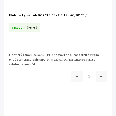
Elektrický zámek DORCAS 54NF 8-12V AC/DC 20,5mm
Skladem
(>5 ks)
Elektrický zámek DORCAS 54NF s nastavitelnou západkou a z velmi
tvrdé oceli pracuje při napájení 8-12V AC/DC. Na tento produkt se
vztahuje záruka 5 let.