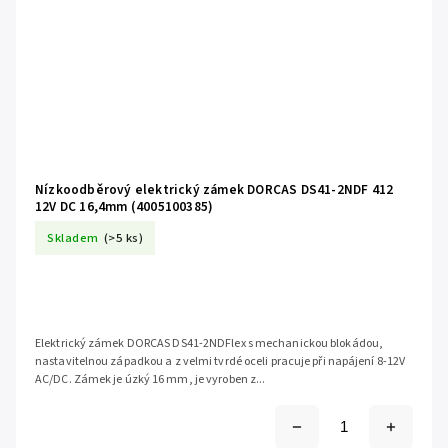
Nízkoodběrový elektrický zámek DORCAS DS41-2NDF 412
12V DC 16,4mm (4005100385)
Skladem
(>5 ks)
Elektrický zámek DORCAS DS41-2NDFlex s mechanickou blokádou,
nastavitelnou západkou a z velmi tvrdé oceli pracuje při napájení 8-12V
AC/DC. Zámek je úzký 16 mm, je vyroben z...