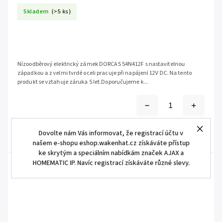
Skladem
(>5 ks)
Nízoodběrový elektrický zámek DORCAS 54N412F s nastavitelnou
západkou a z velmi tvrdé oceli pracuje při napájení 12V DC. Na tento
produkt se vztahuje záruka 5 let.Doporučujeme k...
Dovolte nám Vás informovat, že registrací účtu v
našem e-shopu eshop.wakenhat.cz získáváte přístup
ke skrytým a speciálním nabídkám značek AJAX a
HOMEMATIC IP. Navíc registrací získáváte různé slevy.