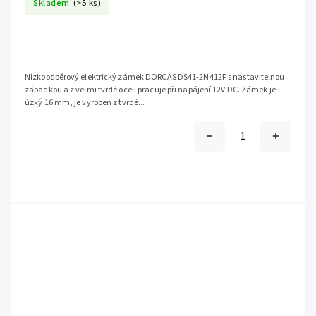
Skladem
(>5 ks)
Nízkoodběrový elektrický zámek DORCAS DS41-2N412F s nastavitelnou
západkou a z velmi tvrdé oceli pracuje při napájení 12V DC. Zámek je
úzký 16 mm, je vyroben z tvrdé...