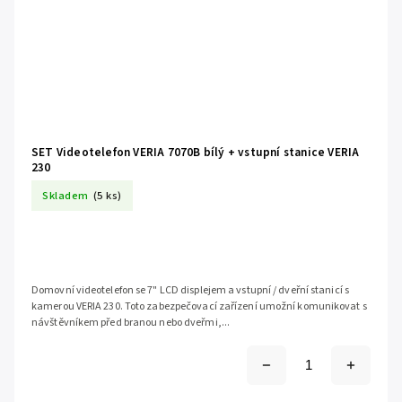
SET Videotelefon VERIA 7070B bílý + vstupní stanice VERIA
230
Skladem
(5 ks)
Domovní videotelefon se 7" LCD displejem a vstupní / dveřní stanicí s
kamerou VERIA 230. Toto zabezpečovací zařízení umožní komunikovat s
návštěvníkem před branou nebo dveřmi,...