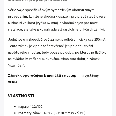
Série 54 je specifická svým symetrickým oboustranným
provedením, tzn. že je vhodná k osazení pro pravé i levé dveře.
Minimální velikost (výška 67 mm) je vhodná nejen pro nové
instalace, ale také jako náhrada stávajících nefunkčních zámků.
Jedná se o nízkoodběrový zámek s odběrem cívky cca 250 mA.
Tento zámek je v poloze "otevřeno" jen po dobu trvání
napěťového impulzu, tedy pouze po dobu, po kterou je tlačítko
na ovládacím zařízení aktivováno. Mimo tuto dobu je zámek
"uzamčen".
Zámek doporučujem k montáži se vstupními systémy
VERIA
.
VLASTNOSTI
napájení 12V DC
rozměry zámku: 67 x 20,5 x 28 mm (V x Š x H)