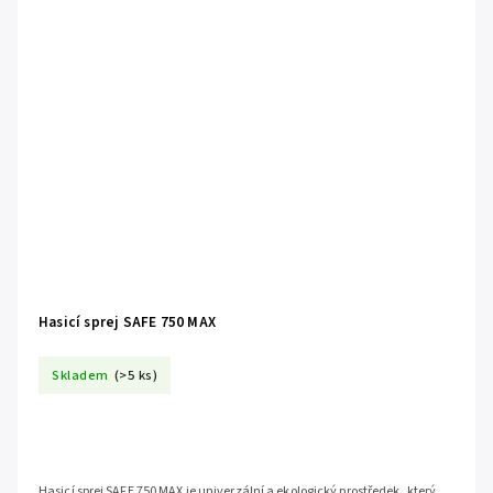
Hasicí sprej SAFE 750 MAX
Skladem
(>5 ks)
Hasicí sprej SAFE 750 MAX je univerzální a ekologický prostředek, který