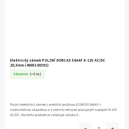
Elektrický zámek PULZNÍ DORCAS 54AAF 8-12V AC/DC
20,5mm (4005100392)
Skladem
(>5 ks)
Pulzní elektrický zámek s aretační pružinou DORCAS 54AAF s
nastavitelnou západkou a z velmi tvrdé oceli pracuje při napájení 8-12V
AC/DC. Na tento produkt se vztahuje záruka 5...