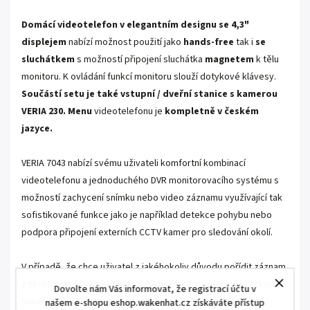
Domácí videotelefon v elegantním designu se 4,3"
displejem
nabízí možnost použití jako
hands-free
tak i
se
sluchátkem
s možností připojení sluchátka
magnetem
k tělu
monitoru. K ovládání funkcí monitoru slouží dotykové klávesy.
Součástí setu je také vstupní / dveřní stanice s kamerou
VERIA 230.
Menu
videotelefonu je
kompletně v českém
jazyce.
VERIA 7043 nabízí svému uživateli komfortní kombinací
videotelefonu a jednoduchého DVR monitorovacího systému s
možností zachycení snímku nebo video záznamu využívající tak
sofistikované funkce jako je například detekce pohybu nebo
podpora připojení externích CCTV kamer pro sledování okolí.
V případě, že chce uživatel z jakéhokoliv důvodu pořídit záznam
z těchto externí kamer, postačí stisknout klávesu pro zachycení
Dovolte nám Vás informovat, že registrací účtu v
snímku nebo klávesu video nahrávání a obraz je okamžitě
našem e-shopu eshop.wakenhat.cz získáváte přístup