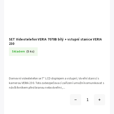
SET Videotelefon VERIA 7070B bílý + vstupní stanice VERIA
230
Skladem
(5 ks)
Domovní videotelefon se 7" LCD displejem a vstupní / dveřní stanicí s
kamerou VERIA 230. Toto zabezpečovací zařízení umožní komunikovat s
návštěvníkem před branou nebo dveřmi,...