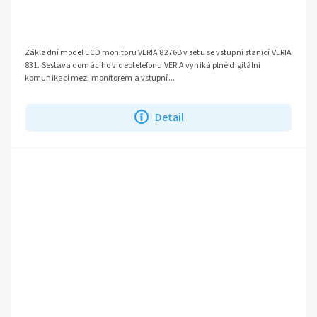
Základní model LCD monitoru VERIA 8276B v setu se vstupní stanicí VERIA
831. Sestava domácího videotelefonu VERIA vyniká plně digitální
komunikací mezi monitorem a vstupní...
Detail