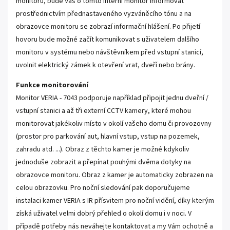
monitoru, bude Vás o tomto interní monitor informovat
prostřednictvím přednastaveného vyzváněcího tónu a na
obrazovce monitoru se zobrazí informační hlášení. Po přijetí
hovoru bude možné začít komunikovat s uživatelem dalšího
monitoru v systému nebo návštěvníkem před vstupní stanicí,
uvolnit elektrický zámek k otevření vrat, dveří nebo brány.
Funkce monitorování
Monitor VERIA - 7043 podporuje například připojit jednu dveřní /
vstupní stanici a až tři externí CCTV kamery, které mohou
monitorovat jakékoliv místo v okolí vašeho domu či provozovny
(prostor pro parkování aut, hlavní vstup, vstup na pozemek,
zahradu atd. ...). Obraz z těchto kamer je možné kdykoliv
jednoduše zobrazit a přepínat pouhými dvěma dotyky na
obrazovce monitoru. Obraz z kamer je automaticky zobrazen na
celou obrazovku. Pro noční sledování pak doporučujeme
instalaci kamer VERIA s IR přísvitem pro noční vidění, díky kterým
získá uživatel velmi dobrý přehled o okolí domu i v noci. V
případě potřeby nás neváhejte kontaktovat a my Vám ochotně a