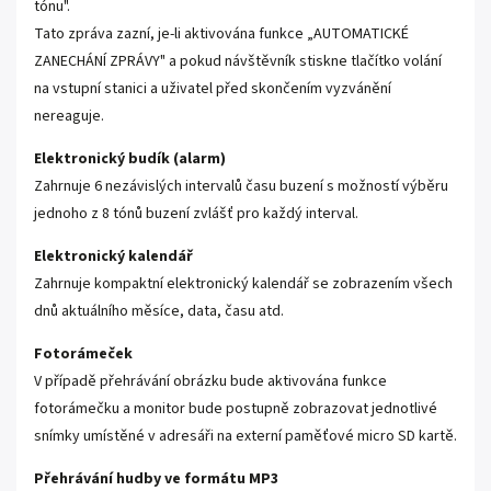
tónu".
Tato zpráva zazní, je-li aktivována funkce „AUTOMATICKÉ
ZANECHÁNÍ ZPRÁVY" a pokud návštěvník stiskne tlačítko volání
na vstupní stanici a uživatel před skončením vyzvánění
nereaguje.
Elektronický budík (alarm)
Zahrnuje 6 nezávislých intervalů času buzení s možností výběru
jednoho z 8 tónů buzení zvlášť pro každý interval.
Elektronický kalendář
Zahrnuje kompaktní elektronický kalendář se zobrazením všech
dnů aktuálního měsíce, data, času atd.
Fotorámeček
V případě přehrávání obrázku bude aktivována funkce
fotorámečku a monitor bude postupně zobrazovat jednotlivé
snímky umístěné v adresáři na externí paměťové micro SD kartě.
Přehrávání hudby ve formátu MP3