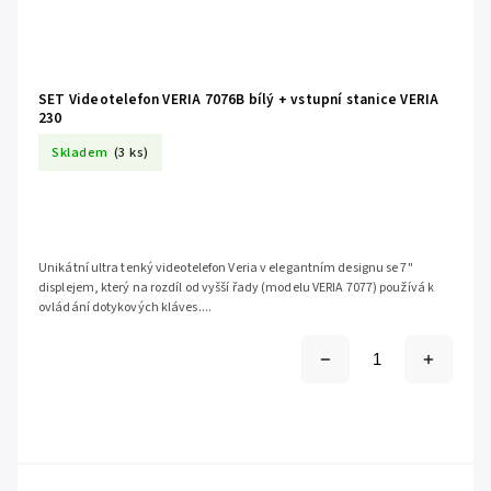
SET Videotelefon VERIA 7076B bílý + vstupní stanice VERIA
230
Skladem
(3 ks)
Unikátní ultra tenký videotelefon Veria v elegantním designu se 7"
displejem, který na rozdíl od vyšší řady (modelu VERIA 7077) používá k
ovládání dotykových kláves....