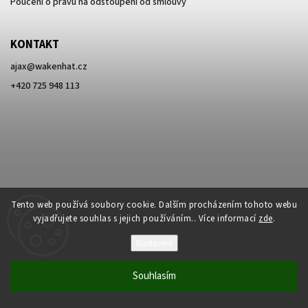
Poučení o právu na odstoupení od smlouvy
KONTAKT
ajax
@
wakenhat.cz
+420 725 948 113
Tento web používá soubory cookie. Dalším procházením tohoto webu
vyjadřujete souhlas s jejich používáním.. Více informací
zde
.
Nastavení
Souhlasím
WAKENHAT
Armex Publishing
Ajax konfigurátor