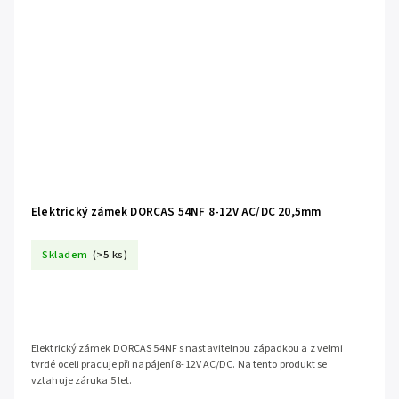
Elektrický zámek DORCAS 54NF 8-12V AC/DC 20,5mm
Skladem
(>5 ks)
Elektrický zámek DORCAS 54NF s nastavitelnou západkou a z velmi
tvrdé oceli pracuje při napájení 8-12V AC/DC. Na tento produkt se
vztahuje záruka 5 let.