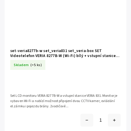
set-veria8277b-w set_veria831 set_veria-box SET
Videotelefon VERIA 8277B-W (Wi-Fi) bílý + vstupní stanice
VERIA 831 série 2-WIRE
Skladem
(>5 ks)
Set LCD monitoru VERIA 8277B-W a vstupní stanice VERIA 831. Monitor je
vybaven Wi-Fi a nabízí možnost připojení dvou CCTV kamer, ovládání
el.zámku i pojezdu brány. 2vodičové...