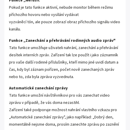
Funkce „Nerušit"
Pokud je tato funkce aktivní, nebude monitor během režimu
příchozího hovoru nebo vysílání vydávat
vyzváněcí tón, ale pouze zobrazí obraz příchozího signálu video
kanálu.
Funkce „Zanechání a přehrávání rodinných audio zpráv"
Tato funkce umožňuje uživateli nahrání, zanechání a přehrávání
desítek interních zpráv. Zařízení tak lze použít i jako záznamník
pro vaše další rodinné příslušníky, kteří mimo jiné uvidí datum a
čas, kdy byl záznam pořízen, počet nově zanechaných zpráv
nebo to, zda byla zpráva vyzvednuta.
Automatické zanechání zprávy
Tato funkce umožní návštěvníkovi pro vás zanechat video
zprávu v případě, že vás doma nezastihl.
Zařízení také podporuje možnost nahrání vlastního vzkazu pro
„Automatické zanechání zprávy", jako například: „Dobrý den,
momentálně nejsme doma, prosím zanechte zprávu po zaznění