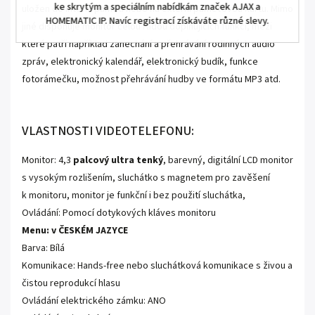
ke skrytým a speciálním nabídkám značek AJAX a
uložen do interní paměti nebo na externí paměťovou kartu. Mimo
HOMEMATIC IP. Navíc registrací získáváte různé slevy.
jiné disponuje monitor celou řadou doplňujících funkcí, mezi
které patří například zanechání a přehrávání rodinných audio
zpráv, elektronický kalendář, elektronický budík, funkce
fotorámečku, možnost přehrávání hudby ve formátu MP3 atd.
VLASTNOSTI VIDEOTELEFONU:
Monitor: 4,3
palcový ultra tenký
, barevný, digitální LCD monitor
s vysokým rozlišením, sluchátko s magnetem pro zavěšení
k monitoru, monitor je funkční i bez použití sluchátka,
Ovládání: Pomocí dotykových kláves monitoru
Menu: v ČESKÉM JAZYCE
Barva: Bílá
Komunikace: Hands-free nebo sluchátková komunikace s živou a
čistou reprodukcí hlasu
Ovládání elektrického zámku: ANO