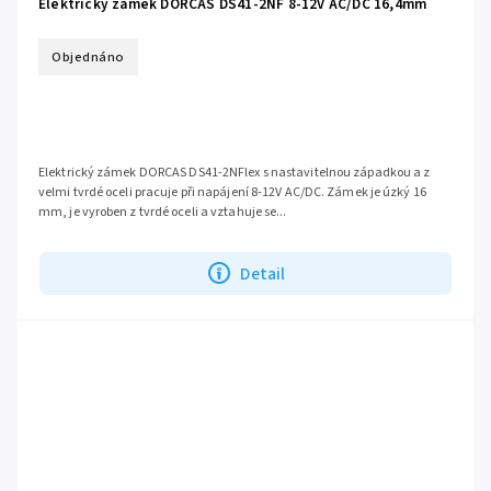
Elektrický zámek DORCAS DS41-2NF 8-12V AC/DC 16,4mm
Objednáno
Elektrický zámek DORCAS DS41-2NFlex s nastavitelnou západkou a z
velmi tvrdé oceli pracuje při napájení 8-12V AC/DC. Zámek je úzký 16
mm, je vyroben z tvrdé oceli a vztahuje se...
Detail