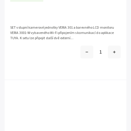
SET vstupní kamerové jednotky VERIA 301 a barevného LCD monitoru
VERIA 3001-W vybaveného Wi-Fi připojením s komunikací do aplikace
TUYA. K setu lze připojit další dvě externí...