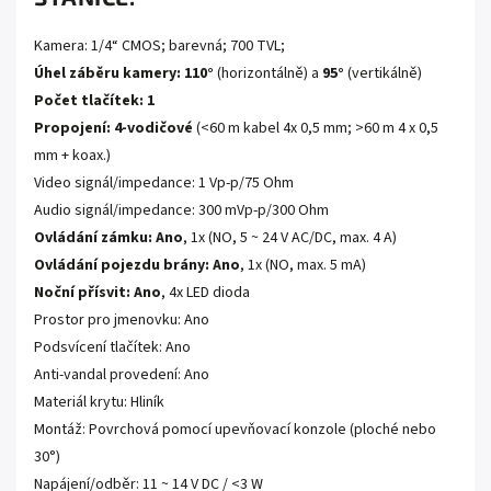
Kamera: 1/4“ CMOS; barevná; 700 TVL;
Úhel záběru kamery: 110°
(horizontálně) a
95°
(vertikálně)
Počet tlačítek: 1
Propojení: 4-vodičové
(<60 m kabel 4x 0,5 mm; >60 m 4 x 0,5
mm + koax.)
Video signál/impedance: 1 Vp-p/75 Ohm
Audio signál/impedance: 300 mVp-p/300 Ohm
Ovládání zámku: Ano
, 1x (NO, 5 ~ 24 V AC/DC, max. 4 A)
Ovládání pojezdu brány: Ano
, 1x (NO, max. 5 mA)
Noční přísvit: Ano
, 4x LED dioda
Prostor pro jmenovku: Ano
Podsvícení tlačítek: Ano
Anti-vandal provedení: Ano
Materiál krytu: Hliník
Montáž: Povrchová pomocí upevňovací konzole (ploché nebo
30°)
Napájení/odběr: 11 ~ 14 V DC / <3 W