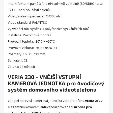
Interní/externí paměť: Ano (64 snímků) volitelně (SD/SDHC karta
32 GB - není součástí balení)
Video/audio impedance: 75/300 ohm
Video standard: PAL/NTSC
Vyzváněcí tón: Výběr z 8 polyfonních vyzváněcích tónů
Instalace: Povrchová montáž
Provozní teplota: -10°C ~ +60°C
Provozní vlhkost: 0% do 95% RH
Rozměry: 160 x 179 x mm
Schválení: CE
Záruka: 24 měsíců
VERIA 230 - VNĚJŠÍ VSTUPNÍ
KAMEROVÁ JEDNOTKA pro 4vodičový
systém domovního videotelefonu
Vstupní barevná kamerová jednotka videotelefonu
VERIA 230
v
elegantním kovovém anti-vandal provedení
určená pro