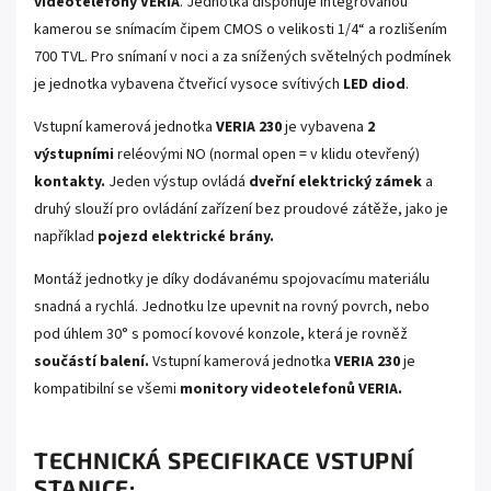
videotelefony VERIA
. Jednotka disponuje integrovanou
kamerou se snímacím čipem CMOS o velikosti 1/4“ a rozlišením
700 TVL. Pro snímaní v noci a za snížených světelných podmínek
je jednotka vybavena čtveřicí vysoce svítivých
LED diod
.
Vstupní kamerová jednotka
VERIA 230
je vybavena
2
výstupními
reléovými NO (normal open = v klidu otevřený)
kontakty.
Jeden výstup ovládá
dveřní elektrický
zámek
a
druhý slouží pro ovládání zařízení bez proudové zátěže, jako je
například
pojezd elektrické brány.
Montáž jednotky je díky dodávanému spojovacímu materiálu
snadná a rychlá. Jednotku lze upevnit na rovný povrch, nebo
pod úhlem 30° s pomocí kovové konzole, která je rovněž
součástí balení.
Vstupní kamerová jednotka
VERIA 230
je
kompatibilní se všemi
monitory videotelefonů VERIA.
TECHNICKÁ SPECIFIKACE VSTUPNÍ
STANICE: