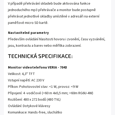
V případě přehrávání skladeb bude aktivována funkce
jednoduchého mp3 přehrávače a monitor bude postupně
přehrávat jednotlivé skladby umístěné v adresáři na externí
paměťové micro SD kartě.
Nastavitelné parametry
Především ovládání hlasitosti hovoru i zvonění, času vyzvánění,
jasu, kontrastu a barev nebo měřítka zobrazení.
TECHNICKÁ SPECIFIKACE:
Monitor videotelefonu VERIA - 7043
Velikost: 4,3" TFT
Vstupní napětí: AC 230 V
Příkon: Pohotovostní stav: <1 W, provoz: <9 W
Připojení: 4 -vodičové (<60 m 4x0,5 mm; >60m RG6U-4W)
Rozlišení: 480 x 272 bodů (480 TVL)
Ovládání: Dotykové klávesy
Komunikace: Hands-free, sluchátko