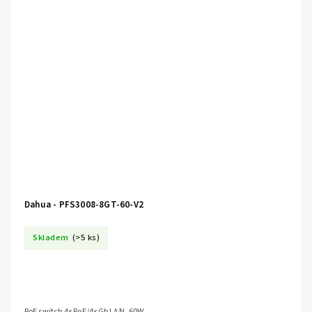
Dahua - PFS3008-8GT-60-V2
Skladem
(>5 ks)
PoE switch 4x PoE/4x Gb LAN, 60W