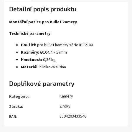
Detailní popis produktu
Montážní patice pro Bullet kamery
Technické parametry:
Použití:
pro bullet kamery série IPC21XX
Rozměry:
Ø104,4 × 57mm
Hmotnost:
0,36 kg
Materiál:
hliníková slitina
Doplňkové parametry
Kamery
Kategorie
:
2 roky
Záruka
:
8594203433540
EAN
: