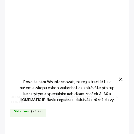
Dovolte nám Vás informovat, že registrací účtu v
našem e-shopu eshop.wakenhat.cz získáváte přístup
ke skrytým a speciálním nabídkám značek AJAX a
HIKVISION konzole na stěnu pro dome kamery DS-1272ZJ-
HOMEMATIC IP. Navíc registrací získáváte různé slevy.
110-TRS
Skladem
(>5 ks)