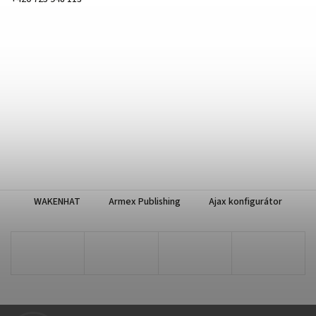
WAKENHAT
Armex Publishing
Ajax konfigurátor