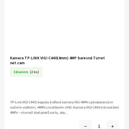
Kamera TP-LINK VIGI C440(4mm) 4MP barevná Turret
net.cam
Skladem
(2 ks)
TP-Link VIGI C440; kopulová síťová kamera VIGI 4MPx s plnobarevným
nočním viděním; •4MPx s rozlišením UHD: Kamera VIGI C440 má rozlišení
4MPx – více než dost pixelů na to, aby...