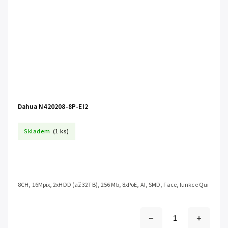
Dahua N420208-8P-EI2
Skladem
(1 ks)
8CH, 16Mpix, 2xHDD (až 32TB), 256 Mb, 8xPoE, AI, SMD, Face, funkce Qui