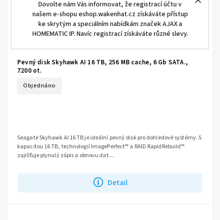
Dovolte nám Vás informovat, že registrací účtu v
našem e-shopu eshop.wakenhat.cz získáváte přístup
ke skrytým a speciálním nabídkám značek AJAX a
HOMEMATIC IP. Navíc registrací získáváte různé slevy.
Pevný disk Skyhawk AI 16 TB, 256 MB cache, 6 Gb SATA.,
7200 ot.
Objednáno
Seagate Skyhawk AI 16 TB je ideální pevný disk pro dohledové systémy. S
kapacitou 16 TB, technologií ImagePerfect™ a RAID RapidRebuild™
zajišťuje plynulý zápis a obnovu dat....
Detail