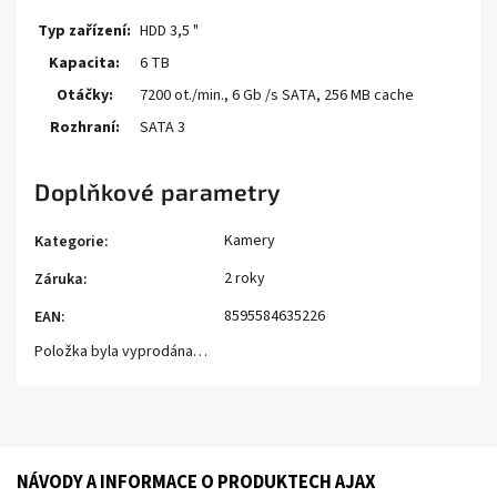
Typ zařízení:
HDD 3,5 "
Kapacita:
6 TB
Otáčky:
7200 ot./min., 6 Gb /s SATA, 256 MB cache
Rozhraní:
SATA 3
Doplňkové parametry
Kamery
Kategorie
:
2 roky
Záruka
:
8595584635226
EAN
:
Položka byla vyprodána…
NÁVODY A INFORMACE O PRODUKTECH AJAX