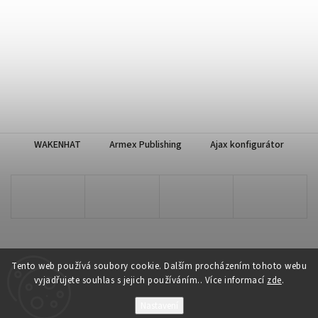
WAKENHAT
Armex Publishing
Ajax konfigurátor
Tento web používá soubory cookie. Dalším procházením tohoto webu
vyjadřujete souhlas s jejich používáním.. Více informací
zde
.
Copyright 2026
WAKENHAT e-shop
. Všechna práva vyhrazena.
Nastavení
Vytvořil
Shoptet
| Design
Shoptak.cz