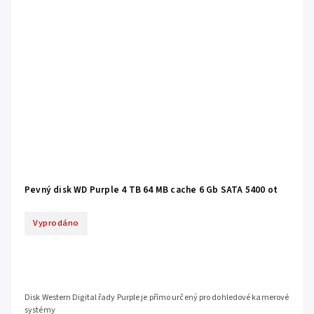
Pevný disk WD Purple 4 TB 64 MB cache 6 Gb SATA 5400 ot
Vyprodáno
Disk Western Digital řady Purple je přímo určený pro dohledové kamerové
systémy