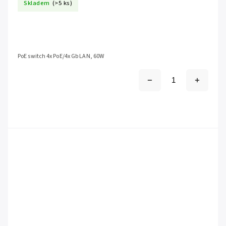
Skladem
(>5 ks)
PoE switch 4x PoE/4x Gb LAN, 60W