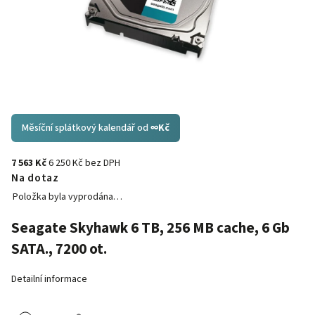
Měsíční splátkový kalendář od
∞
Kč
7 563 Kč
6 250 Kč bez DPH
Na dotaz
Položka byla vyprodána…
Seagate Skyhawk 6 TB, 256 MB cache, 6 Gb
SATA., 7200 ot.
Detailní informace