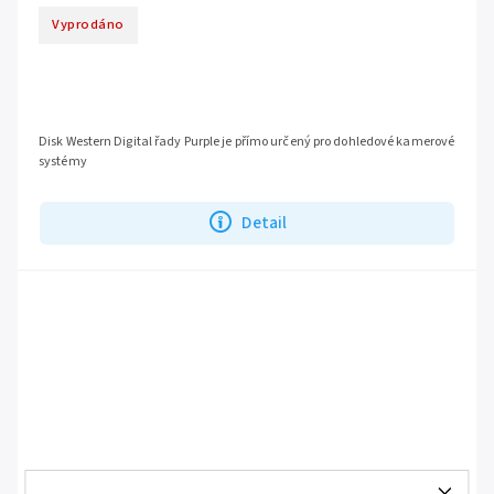
Vyprodáno
Disk Western Digital řady Purple je přímo určený pro dohledové kamerové
systémy
Detail