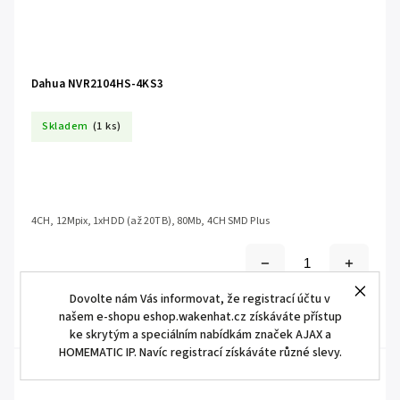
Dahua NVR2104HS-4KS3
Skladem
(1 ks)
4CH, 12Mpix, 1xHDD (až 20TB), 80Mb, 4CH SMD Plus
Dovolte nám Vás informovat, že registrací účtu v
našem e-shopu eshop.wakenhat.cz získáváte přístup
ke skrytým a speciálním nabídkám značek AJAX a
HOMEMATIC IP. Navíc registrací získáváte různé slevy.