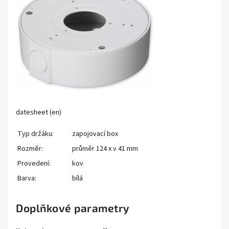
datesheet (en)
Typ držáku:
zapojovací box
Rozměr:
průměr 124 x v 41 mm
Provedení:
kov
Barva:
bílá
Doplňkové parametry