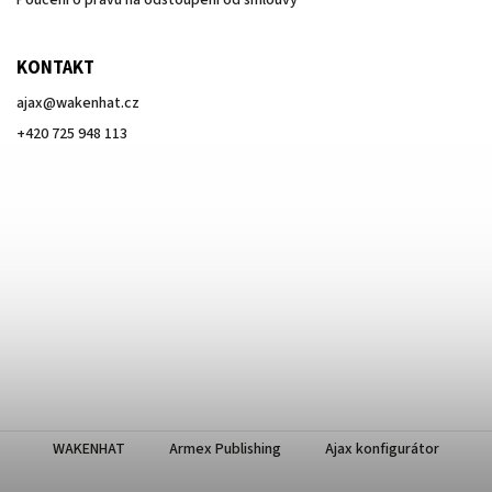
Poučení o právu na odstoupení od smlouvy
KONTAKT
ajax
@
wakenhat.cz
+420 725 948 113
WAKENHAT
Armex Publishing
Ajax konfigurátor