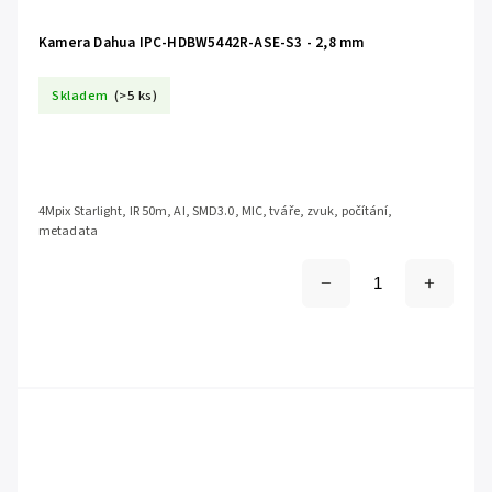
Kamera Dahua IPC-HDBW5442R-ASE-S3 - 2,8 mm
Skladem
(>5 ks)
4Mpix Starlight, IR 50m, AI, SMD3.0, MIC, tváře, zvuk, počítání,
metadata