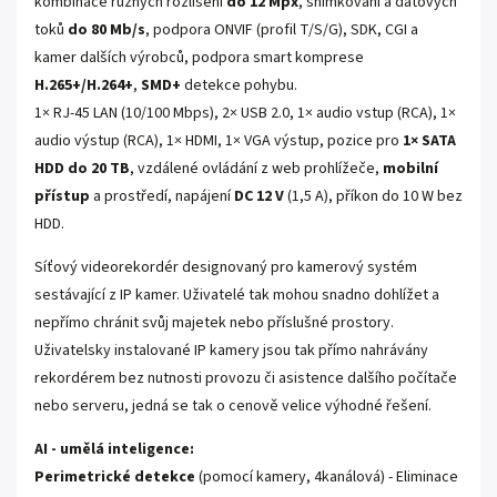
kombinace různých rozlišení
do 12 Mpx
, snímkování a datových
toků
do 80 Mb/s
, podpora ONVIF (profil T/S/G), SDK, CGI a
kamer dalších výrobců, podpora smart komprese
H.265+/H.264+
,
SMD+
detekce pohybu.
1× RJ-45 LAN (10/100 Mbps), 2× USB 2.0, 1× audio vstup (RCA), 1×
audio výstup (RCA), 1× HDMI, 1× VGA výstup, pozice pro
1× SATA
HDD do 20 TB
, vzdálené ovládání z web prohlížeče,
mobilní
přístup
a prostředí, napájení
DC 12 V
(1,5 A), příkon do 10 W bez
HDD.
Síťový videorekordér designovaný pro kamerový systém
sestávající z IP kamer. Uživatelé tak mohou snadno dohlížet a
nepřímo chránit svůj majetek nebo příslušné prostory.
Uživatelsky instalované IP kamery jsou tak přímo nahrávány
rekordérem bez nutnosti provozu či asistence dalšího počítače
nebo serveru, jedná se tak o cenově velice výhodné řešení.
AI - umělá inteligence:
Perimetrické detekce
(pomocí kamery, 4kanálová) - Eliminace