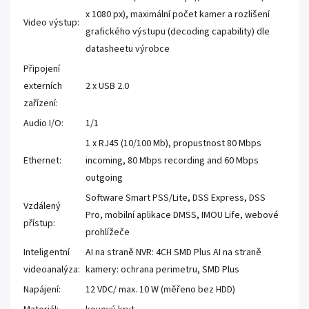
x 1080 px), maximální počet kamer a rozlišení
Video výstup:
grafického výstupu (decoding capability) dle
datasheetu výrobce
Připojení
externích
2 x USB 2.0
zařízení:
Audio I/O:
1/1
1 x RJ45 (10/100 Mb), propustnost 80 Mbps
Ethernet:
incoming, 80 Mbps recording and 60 Mbps
outgoing
Software Smart PSS/Lite, DSS Express, DSS
Vzdálený
Pro, mobilní aplikace DMSS, IMOU Life, webové
přístup:
prohlížeče
Inteligentní
AI na straně NVR: 4CH SMD Plus AI na straně
videoanalýza:
kamery: ochrana perimetru, SMD Plus
Napájení:
12 VDC/ max. 10 W (měřeno bez HDD)