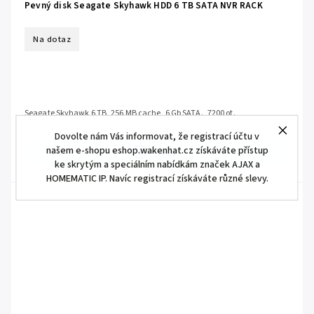
Pevný disk Seagate Skyhawk HDD 6 TB SATA NVR RACK
Na dotaz
Seagate Skyhawk 6 TB, 256 MB cache, 6 Gb SATA., 7200 ot.
Dovolte nám Vás informovat, že registrací účtu v
našem e-shopu eshop.wakenhat.cz získáváte přístup
Detail
ke skrytým a speciálním nabídkám značek AJAX a
HOMEMATIC IP. Navíc registrací získáváte různé slevy.