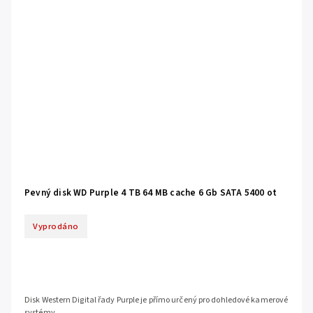
Pevný disk WD Purple 4 TB 64 MB cache 6 Gb SATA 5400 ot
Vyprodáno
Disk Western Digital řady Purple je přímo určený pro dohledové kamerové
systémy