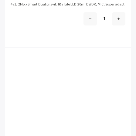
4v1, 2Mpix Smart Dual přísvit, IR a bílé LED 20m, DWDR, MIC, Super adapt