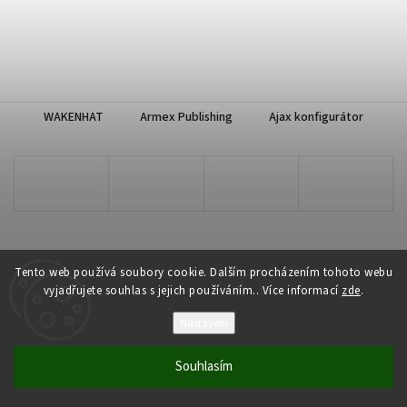
WAKENHAT
Armex Publishing
Ajax konfigurátor
Tento web používá soubory cookie. Dalším procházením tohoto webu
vyjadřujete souhlas s jejich používáním.. Více informací
zde
.
Copyright 2026
WAKENHAT e-shop
. Všechna práva vyhrazena.
Nastavení
Vytvořil
Shoptet
| Design
Shoptak.cz
Souhlasím
Odstoupit od smlouvy