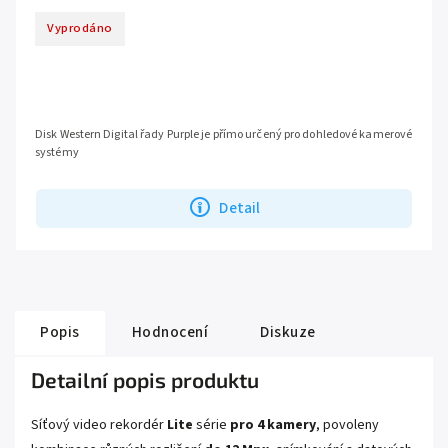
Vyprodáno
Disk Western Digital řady Purple je přímo určený pro dohledové kamerové
systémy
Detail
Popis
Hodnocení
Diskuze
Detailní popis produktu
Síťový video rekordér
Lite
série
pro 4 kamery
, povoleny