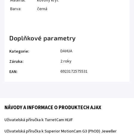
Materiál:
kovový kryt
Barva:
černá
Doplňkové parametry
DAHUA
Kategorie
:
2 roky
Záruka
:
6923172575531
EAN
:
NÁVODY A INFORMACE O PRODUKTECH AJAX
Uživatelská příručka k TurretCam HLVF
Uživatelská příručka k Superior MotionCam G3 (PhOD) Jeweller