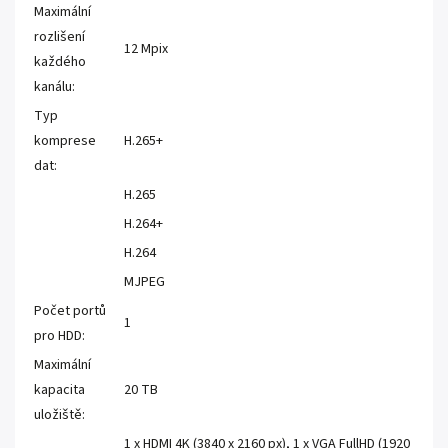
Maximální
rozlišení
12 Mpix
každého
kanálu:
Typ
komprese
H.265+
dat:
H.265
H.264+
H.264
MJPEG
Počet portů
1
pro HDD:
Maximální
kapacita
20 TB
uložiště:
1 x HDMI 4K (3840 x 2160 px), 1 x VGA FullHD (1920