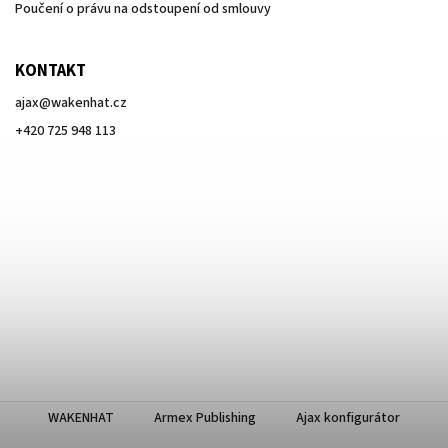
Poučení o právu na odstoupení od smlouvy
KONTAKT
ajax
@
wakenhat.cz
+420 725 948 113
WAKENHAT
Armex Publishing
Ajax konfigurátor