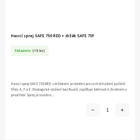
Hasicí sprej SAFE 750 RED + držák SAFE 75F
Skladem
(>5 ks)
Hasicí sprej SAFE 750 RED s držákem je ideální pro rychlé hašení požárů
třídy A, F a E. Ekologické složení bez fluorů zajišťuje šetrnost k životnímu
prostředí. Sprej je snadno...