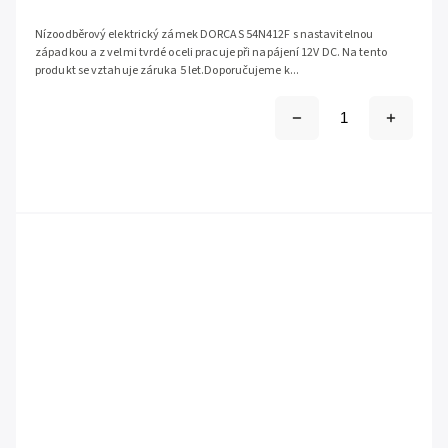
Nízoodběrový elektrický zámek DORCAS 54N412F s nastavitelnou
západkou a z velmi tvrdé oceli pracuje při napájení 12V DC. Na tento
produkt se vztahuje záruka 5 let.Doporučujeme k...