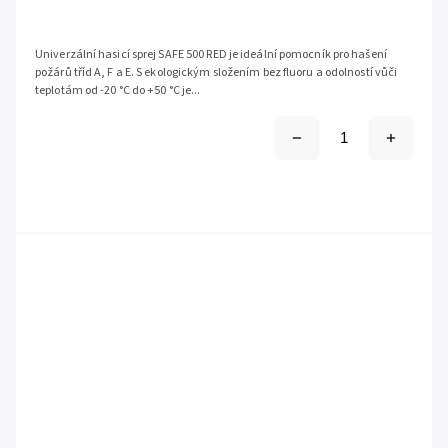
Univerzální hasicí sprej SAFE 500 RED je ideální pomocník pro hašení
požárů tříd A, F a E. S ekologickým složením bez fluoru a odolností vůči
teplotám od -20 °C do +50 °C je...