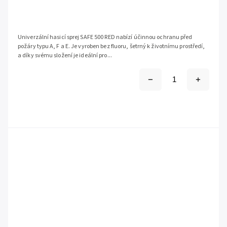
Univerzální hasicí sprej SAFE 500 RED nabízí účinnou ochranu před
požáry typu A, F a E. Je vyroben bez fluoru, šetrný k životnímu prostředí,
a díky svému složení je ideální pro...