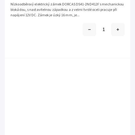
Nízkoodběrový elektrický zámek DORCAS DS41-2ND412F s mechanickou
blokádou, s nastavitelnou západkou a z velmi tvrdé oceli pracuje při
napájení 12V DC. Zámek je úzký 16 mm, je...