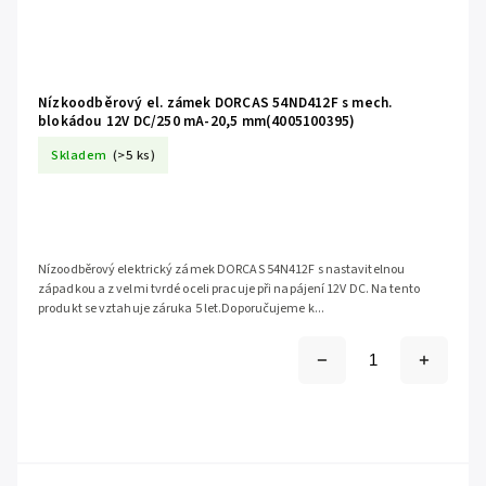
Nízkoodběrový el. zámek DORCAS 54ND412F s mech.
blokádou 12V DC/250 mA-20,5 mm(4005100395)
Skladem
(>5 ks)
Nízoodběrový elektrický zámek DORCAS 54N412F s nastavitelnou
západkou a z velmi tvrdé oceli pracuje při napájení 12V DC. Na tento
produkt se vztahuje záruka 5 let.Doporučujeme k...