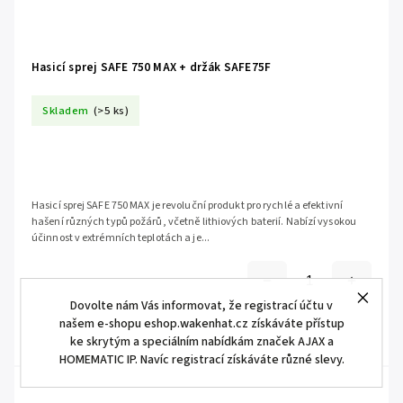
Hasicí sprej SAFE 750 MAX + držák SAFE75F
Skladem
(>5 ks)
Hasicí sprej SAFE 750 MAX je revoluční produkt pro rychlé a efektivní
hašení různých typů požárů, včetně lithiových baterií. Nabízí vysokou
účinnost v extrémních teplotách a je...
Dovolte nám Vás informovat, že registrací účtu v
našem e-shopu eshop.wakenhat.cz získáváte přístup
ke skrytým a speciálním nabídkám značek AJAX a
HOMEMATIC IP. Navíc registrací získáváte různé slevy.