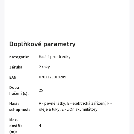
spreje?
Je sprej ekologicky šetrný?
Doplňkové parametry
Hasící prostředky
Kategorie
:
2 roky
Záruka
:
0703123018289
EAN
:
Doba
25
hašení (s)
:
A - pevné látky, E - elektrická zařízení, F -
Hasicí
oleje a tuky, E - LiOn akumulátory
schopnost
:
Max.
4
dostřik
(m)
: