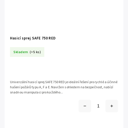
Hasicí sprej SAFE 750 RED
Skladem
(>5 ks)
Univerzální hasicí sprej SAFE 750 RED je ideální řešení pro rychlé a účinné
hašení požárů typu A, F a E. Navržen s ohledem na bezpečnost, nabízí
snadnou manipulaci pro každého...