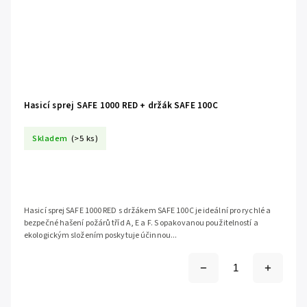
Hasicí sprej SAFE 1000 RED + držák SAFE 100C
Skladem
(>5 ks)
Hasicí sprej SAFE 1000 RED s držákem SAFE 100C je ideální pro rychlé a
bezpečné hašení požárů tříd A, E a F. S opakovanou použitelností a
ekologickým složením poskytuje účinnou...