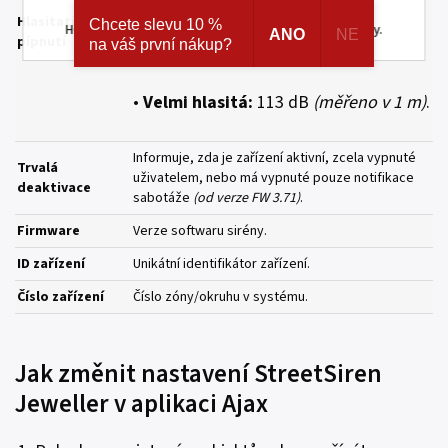
•
Tichá:
85 dB
ke skrytým a speciálním nabídkám značek AJAX a
Hlasitation
Chcete slevu 10 %
HOMEMATIC IP. Navíc registrací získáváte různé slevy.
ANO
NE
pípnutí
na váš první nákup?
•
Hlasitá:
100 dB
•
Velmi hlasitá:
113 dB
(měřeno v 1 m)
.
Informuje, zda je zařízení aktivní, zcela vypnuté
Trvalá
uživatelem, nebo má vypnuté pouze notifikace
deaktivace
sabotáže
(od verze FW 3.71)
.
Firmware
Verze softwaru sirény.
ID zařízení
Unikátní identifikátor zařízení.
Číslo zařízení
Číslo zóny/okruhu v systému.
Jak změnit nastavení StreetSiren
Jeweller v aplikaci Ajax