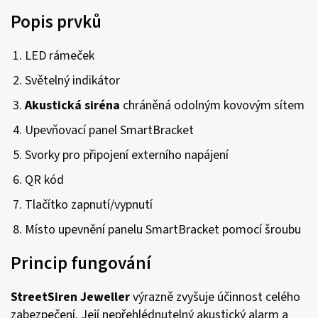
Popis prvků
LED rámeček
Světelný indikátor
Akustická siréna
chráněná odolným kovovým sítem
Upevňovací panel SmartBracket
Svorky pro připojení externího napájení
QR kód
Tlačítko zapnutí/vypnutí
Místo upevnění panelu SmartBracket pomocí šroubu
Princip fungování
StreetSiren Jeweller
výrazně zvyšuje účinnost celého
zabezpečení. Její nepřehlédnutelný akustický alarm a