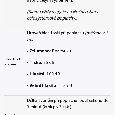
napříč celým systémem.
(Siréna vždy reaguje na Noční režim a
celosystémové poplachy).
Úroveň hlasitosti při poplachu
(měřeno v 1
m)
:
•
Ztlumeno:
Bez zvuku.
Hlasitost
•
Tichá:
85 dB
alarmu
•
Hlasitá:
100 dB
•
Velmi hlasitá:
113 dB
Délka zvonění při poplachu: od 3 sekund do
3 minut (krok po 3 sek.).