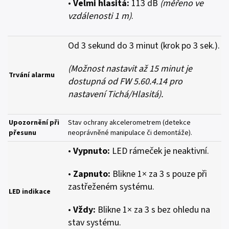
•
Velmi hlasitá:
113 dB
(měřeno ve
vzdálenosti 1 m)
.
Od 3 sekund do 3 minut (krok po 3 sek.).
(Možnost nastavit až 15 minut je
Trvání alarmu
dostupná od FW 5.60.4.14 pro
nastavení Tichá/Hlasitá).
Upozornění při
Stav ochrany akcelerometrem (detekce
přesunu
neoprávněné manipulace či demontáže).
•
Vypnuto:
LED rámeček je neaktivní.
•
Zapnuto:
Blikne 1× za 3 s pouze při
zastřeženém systému.
LED indikace
•
Vždy:
Blikne 1× za 3 s bez ohledu na
stav systému.