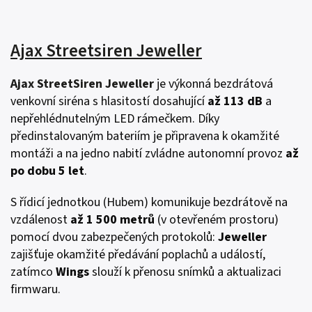
Ajax Streetsiren Jeweller
Ajax StreetSiren Jeweller
je výkonná bezdrátová
venkovní siréna s hlasitostí dosahující
až 113 dB
a
nepřehlédnutelným LED rámečkem. Díky
předinstalovaným bateriím je připravena k okamžité
montáži a na jedno nabití zvládne autonomní provoz
až
po dobu 5 let
.
S řídicí jednotkou (Hubem) komunikuje bezdrátově na
vzdálenost
až 1 500 metrů
(v otevřeném prostoru)
pomocí dvou zabezpečených protokolů:
Jeweller
zajišťuje okamžité předávání poplachů a událostí,
zatímco
Wings
slouží k přenosu snímků a aktualizaci
firmwaru.