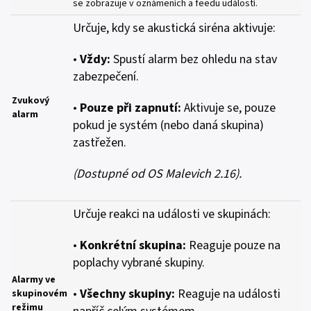
se zobrazuje v oznámeních a feedu událostí.
Určuje, kdy se akustická siréna aktivuje:
•
Vždy:
Spustí alarm bez ohledu na stav
zabezpečení.
Zvukový
•
Pouze při zapnutí:
Aktivuje se, pouze
alarm
pokud je systém (nebo daná skupina)
zastřežen.
(Dostupné od OS Malevich 2.16).
Určuje reakci na události ve skupinách:
•
Konkrétní skupina:
Reaguje pouze na
poplachy vybrané skupiny.
Alarmy ve
•
Všechny skupiny:
Reaguje na události
skupinovém
režimu