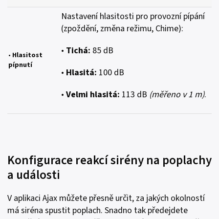
Nastavení hlasitosti pro provozní pípání
(zpoždění, změna režimu, Chime):
•
Tichá:
85 dB
•
Hlasitost
pípnutí
•
Hlasitá:
100 dB
•
Velmi hlasitá:
113 dB
(měřeno v 1 m)
.
Konfigurace reakcí sirény na poplachy
a události
V aplikaci Ajax můžete přesně určit, za jakých okolností
má siréna spustit poplach. Snadno tak předejdete