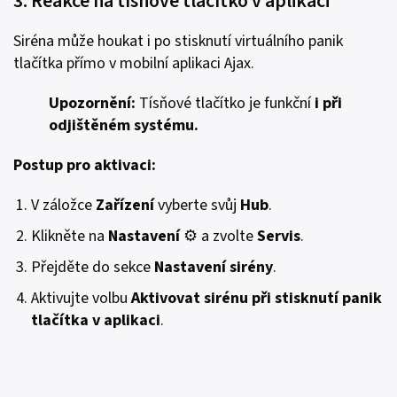
3. Reakce na tísňové tlačítko v aplikaci
Siréna může houkat i po stisknutí virtuálního panik
tlačítka přímo v mobilní aplikaci Ajax.
Upozornění:
Tísňové tlačítko je funkční
i při
odjištěném systému.
Postup pro aktivaci:
V záložce
Zařízení
vyberte svůj
Hub
.
Klikněte na
Nastavení
⚙️ a zvolte
Servis
.
Přejděte do sekce
Nastavení sirény
.
Aktivujte volbu
Aktivovat sirénu při stisknutí panik
tlačítka v aplikaci
.