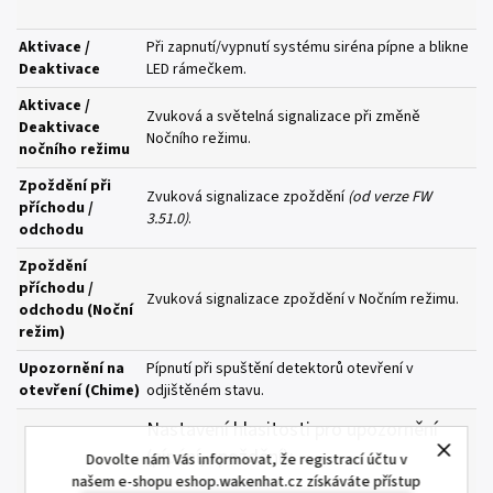
Aktivace /
Při zapnutí/vypnutí systému siréna pípne a blikne
Deaktivace
LED rámečkem.
Aktivace /
Zvuková a světelná signalizace při změně
Deaktivace
Nočního režimu.
nočního režimu
Zpoždění při
Zvuková signalizace zpoždění
(od verze FW
příchodu /
3.51.0)
.
odchodu
Zpoždění
příchodu /
Zvuková signalizace zpoždění v Nočním režimu.
odchodu (Noční
režim)
Upozornění na
Pípnutí při spuštění detektorů otevření v
otevření (Chime)
odjištěném stavu.
Nastavení hlasitosti pro upozornění
(pípání, zpoždění):
Dovolte nám Vás informovat, že registrací účtu v
našem e-shopu eshop.wakenhat.cz získáváte přístup