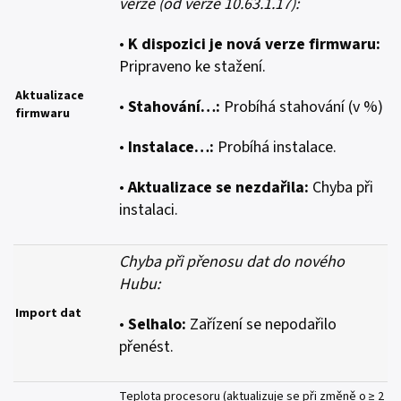
verze (od verze 10.63.1.17):
•
K dispozici je nová verze firmwaru:
Pripraveno ke stažení.
Aktualizace
•
Stahování…:
Probíhá stahování (v %)
firmwaru
•
Instalace…:
Probíhá instalace.
•
Aktualizace se nezdařila:
Chyba při
instalaci.
Chyba při přenosu dat do nového
Hubu:
Import dat
•
Selhalo:
Zařízení se nepodařilo
přenést.
Teplota procesoru (aktualizuje se při změně o ≥ 2