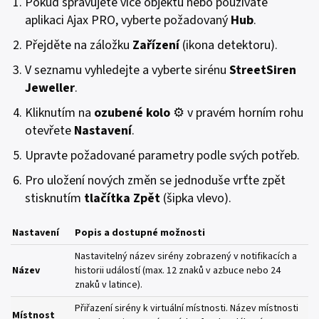
Pokud spravujete více objektů nebo používáte
aplikaci Ajax PRO, vyberte požadovaný
Hub
.
Přejděte na záložku
Zařízení
(ikona detektoru).
V seznamu vyhledejte a vyberte sirénu
StreetSiren
Jeweller
.
Kliknutím na
ozubené kolo
⚙️ v pravém horním rohu
otevřete
Nastavení
.
Upravte požadované parametry podle svých potřeb.
Pro uložení nových změn se jednoduše vrťte zpět
stisknutím
tlačítka Zpět
(šipka vlevo).
Nastavení
Popis a dostupné možnosti
Nastavitelný název sirény zobrazený v notifikacích a
Název
historii událostí (max. 12 znaků v azbuce nebo 24
znaků v latince).
Přiřazení sirény k virtuální místnosti. Název místnosti
Místnost