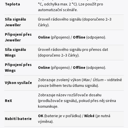
Teplota
°C, odchylka max. 2 °C). Lze použít pro
automatizační scénáře.
Síla signálu
Úroveň rádiového signálu (doporučeno 2–3
Jeweller
čárky).
Připojení přes
Online
(připojeno) /
Offline
(odpojeno).
Jeweller
Síla signálu
Úroveň rádiového signálu pro přenos dat
Wings
(doporučeno 2–3 čárky).
Připojení přes
Online
(připojeno) /
Offline
(odpojeno).
Wings
Zobrazuje zvolený výkon (
Max
/
Útlum
– viditelné
Výkon vysílače
pouze během testu útlumu signálu).
Zobrazuje název rozšiřovače dosahu
ReX
(prodlužovače signálu), pokud přes něj siréna
komunikuje.
OK
(baterie je v pořádku) /
Nízké
(je nutná
Nabití baterie
výměna).