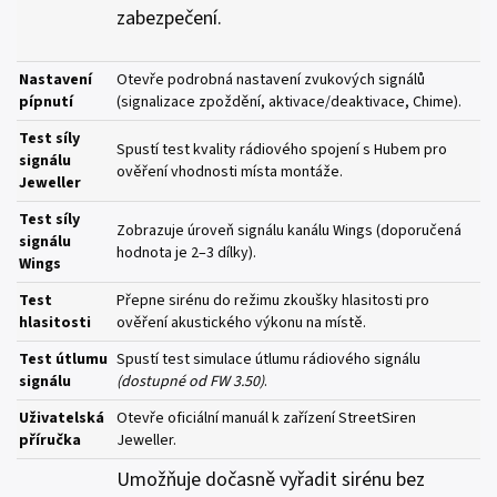
zabezpečení.
Nastavení
Otevře podrobná nastavení zvukových signálů
pípnutí
(signalizace zpoždění, aktivace/deaktivace, Chime).
Test síly
Spustí test kvality rádiového spojení s Hubem pro
signálu
ověření vhodnosti místa montáže.
Jeweller
Test síly
Zobrazuje úroveň signálu kanálu Wings (doporučená
signálu
hodnota je 2–3 dílky).
Wings
Test
Přepne sirénu do režimu zkoušky hlasitosti pro
hlasitosti
ověření akustického výkonu na místě.
Test útlumu
Spustí test simulace útlumu rádiového signálu
signálu
(dostupné od FW 3.50)
.
Uživatelská
Otevře oficiální manuál k zařízení StreetSiren
příručka
Jeweller.
Umožňuje dočasně vyřadit sirénu bez