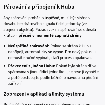
Párování a připojení k Hubu
Aby spárování proběhlo úspěšně, musí být siréna v
dosahu bezdrátového signálu řídicí jednotky (ve
stejném objektu). Požadavek na spárování se odesílá
krátce –
přesně v momentě zapnutí sirény
.
Neúspěšné spárování
:
Pokud se siréna k Hubu
nepřípojí, automaticky se vypne. Pro nový pokus ju
nemusíte ručně vypínat, stačí proces zopakovat.
Převedení z jiného Hubu
:
Pokud byla siréna dříve
spárována s jinou řídicí jednotkou, nejprve ji vypněte
a poté postupujte podle běžného návodu na přidání
zařízení.
Zobrazení v aplikaci a limity systému
Po úspěšném připojení se siréna objeví v seznamu