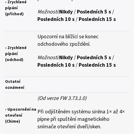
•
Zrychlené
pípání
Možnosti:
Nikdy
/
Posledních 5 s
/
(příchod)
Posledních 10 s
/
Posledních 15 s
Upozorní na blížící se konec
odchodového zpoždění.
•
Zrychlené
pípání
Možnosti:
Nikdy
/
Posledních 5 s
/
(odchod)
Posledních 10 s
/
Posledních 15 s
Ostatní
oznámení
(Od verze FW 3.73.1.0)
•
Upozornění na
Při odjištěném systému siréna 1× až 4×
otevření
pípne při spuštění magnetického
(Chime)
snímače otevření dveří/oken.