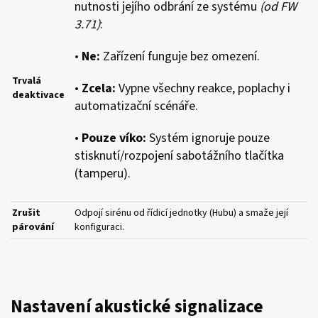
nutnosti jejího odbrání ze systému
(od FW
3.71)
:
•
Ne:
Zařízení funguje bez omezení.
Trvalá
•
Zcela:
Vypne všechny reakce, poplachy i
deaktivace
automatizační scénáře.
•
Pouze víko:
Systém ignoruje pouze
stisknutí/rozpojení sabotážního tlačítka
(tamperu).
Zrušit
Odpojí sirénu od řídicí jednotky (Hubu) a smaže její
párování
konfiguraci.
Nastavení akustické signalizace