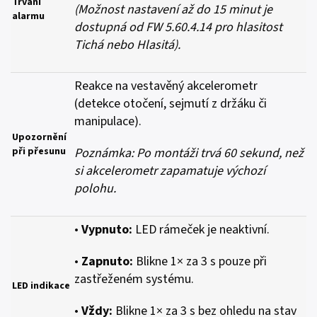
Trvání
(Možnost nastavení až do 15 minut je
alarmu
dostupná od FW 5.60.4.14 pro hlasitost
Tichá nebo Hlasitá).
Reakce na vestavěný akcelerometr
(detekce otočení, sejmutí z držáku či
manipulace).
Upozornění
při přesunu
Poznámka: Po montáži trvá 60 sekund, než
si akcelerometr zapamatuje výchozí
polohu.
•
Vypnuto:
LED rámeček je neaktivní.
•
Zapnuto:
Blikne 1× za 3 s pouze při
zastřeženém systému.
LED indikace
•
Vždy:
Blikne 1× za 3 s bez ohledu na stav