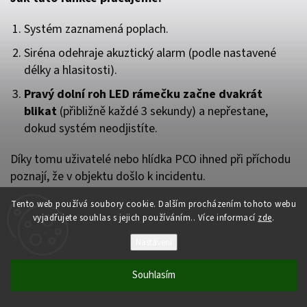
Systém zaznamená poplach.
Siréna odehraje akuztický alarm (podle nastavené
délky a hlasitosti).
Pravý dolní roh LED rámečku začne dvakrát
blikat
(přibližně každé 3 sekundy) a nepřestane,
dokud systém neodjistíte.
Díky tomu uživatelé nebo hlídka PCO ihned při příchodu
poznají, že v objektu došlo k incidentu.
Tento web používá soubory cookie. Dalším procházením tohoto webu
Upozornění:
Tato signalizace se neaktivuje u
vyjadřujete souhlas s jejich používáním.. Více informací
zde
.
detektorů v režimu 24/7 (trvale aktivní),
pokud ke spuštění dochází při odjištěném
Nastavení
systému. Funkci podporují sirény StreetSiren
Jeweller od verze firmwaru
3.73.1.0
.
Souhlasím