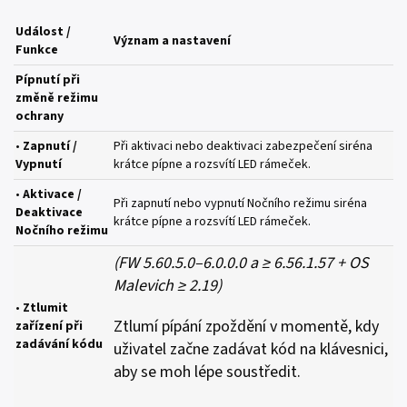
Událost /
Význam a nastavení
Funkce
Pípnutí při
změně režimu
ochrany
•
Zapnutí /
Při aktivaci nebo deaktivaci zabezpečení siréna
Vypnutí
krátce pípne a rozsvítí LED rámeček.
•
Aktivace /
Při zapnutí nebo vypnutí Nočního režimu siréna
Deaktivace
krátce pípne a rozsvítí LED rámeček.
Nočního režimu
(FW 5.60.5.0–6.0.0.0 a ≥ 6.56.1.57 + OS
Malevich ≥ 2.19)
•
Ztlumit
Ztlumí pípání zpoždění v momentě, kdy
zařízení při
zadávání kódu
uživatel začne zadávat kód na klávesnici,
aby se moh lépe soustředit.