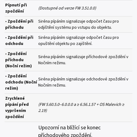
Pípnutí při
(Dostupné od verze FW 3.51.0.0)
zpoždění
•
Zpoždění při
Siréna pípáním signalizuje odpočet času pro
příchodu
odjištění systému po vstupu do objektu.
•
Zpoždění při
Siréna pípáním signalizuje odpočet času pro
odchodu
opuštění objektu po zajištění.
•
Zpoždění
Siréna pípáním signalizuje příchodové zpoždění v
příchodu
Nočním režimu.
(Noční režim)
•
Zpoždění
Siréna pípáním signalizuje odchodové zpoždění v
odchodu (Noční
Nočním režimu.
režim)
Zrychlené
pípání před
(FW 5.60.5.0–6.0.0.0 a ≥ 6.56.1.57 + OS Malevich ≥
vypršením
2.19)
zpoždění
Upozorní na blížící se konec
příchodového zpoždění.