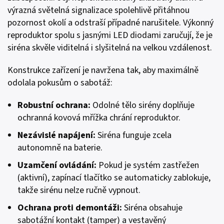
výrazná světelná signalizace spolehlivě přitáhnou
pozornost okolí a odstraší případné narušitele. Výkonný
reproduktor spolu s jasnými LED diodami zaručují, že je
siréna skvěle viditelná i slyšitelná na velkou vzdálenost.
Konstrukce zařízení je navržena tak, aby maximálně
odolala pokusům o sabotáž:
Robustní ochrana:
Odolné tělo sirény doplňuje
ochranná kovová mřížka chrání reproduktor.
Nezávislé napájení:
Siréna funguje zcela
autonomně na baterie.
Uzamčení ovládání:
Pokud je systém zastřežen
(aktivní), zapínací tlačítko se automaticky zablokuje,
takže sirénu nelze ručně vypnout.
Ochrana proti demontáži:
Siréna obsahuje
sabotážní kontakt (tamper) a vestavěný