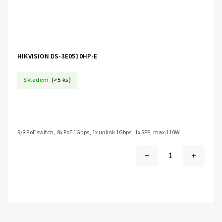
HIKVISION DS-3E0510HP-E
Skladem
(>5 ks)
9/8 PoE switch, 8x PoE 1Gbps, 1x uplink 1Gbps, 1x SFP, max.110W