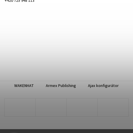
+420 725 948 113
WAKENHAT
Armex Publishing
Ajax konfigurátor