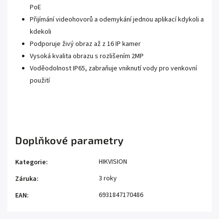
PoE
Přijímání videohovorů a odemykání jednou aplikací kdykoli a
kdekoli
Podporuje živý obraz až z 16 IP kamer
Vysoká kvalita obrazu s rozlišením 2MP
Voděodolnost IP65, zabraňuje vniknutí vody pro venkovní
použití
Doplňkové parametry
HIKVISION
Kategorie
:
3 roky
Záruka
:
6931847170486
EAN
: