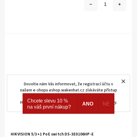
Dovolte nám Vás informovat, že registrací účtu v
našem e-shopu eshop.wakenhat.cz získáváte přístup
ke skrytým a speciálním nabídkám značek AJAX a
Chcete slevu 10 %
HOMEMATIC IP. Navíc registrací získáváte různé slevy.
ANO
NE
na váš první nákup?
HIKVISION 5/3+1 PoE switch DS-3E0106HP-E