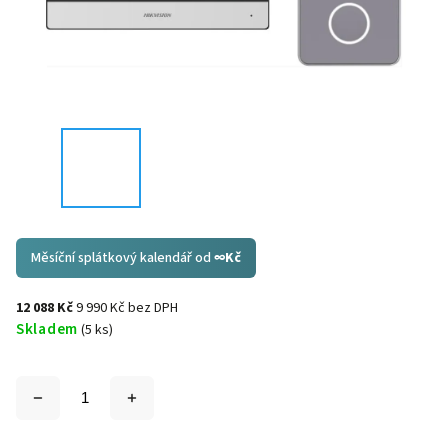
Měsíční splátkový kalendář od
∞
Kč
12 088 Kč
9 990 Kč bez DPH
Skladem
(5 ks)