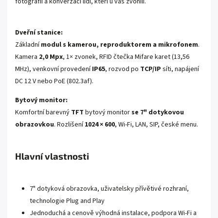
fotografií a konverzací lidí, kteří u vás zvonili.
Dveřní stanice:
Základní
modul s kamerou, reproduktorem a mikrofonem
.
Kamera
2,0 Mpx
, 1× zvonek, RFID čtečka Mifare karet (13,56
MHz), venkovní provedení
IP65
, rozvod po
TCP/IP
síti, napájení
DC 12 V nebo PoE (802.3af).
Bytový monitor:
Komfortní barevný
TFT
bytový monitor
se 7" dotykovou
obrazovkou
. Rozlišení
1024 × 600
, Wi-Fi, LAN, SIP, české menu.
Hlavní vlastnosti
7" dotyková obrazovka, uživatelsky přívětivé rozhraní,
technologie Plug and Play
Jednoduchá a cenově výhodná instalace, podpora Wi-Fi a