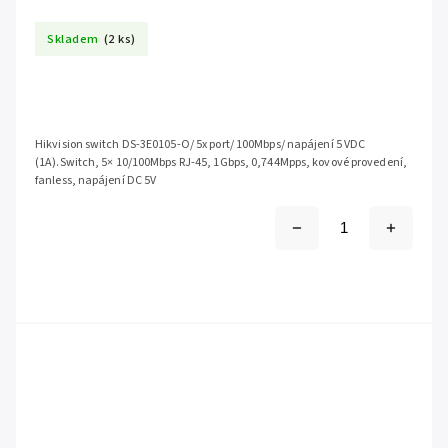
Skladem
(2 ks)
Hikvision switch DS-3E0105-O/ 5x port/ 100Mbps/ napájení 5 VDC
(1A).Switch, 5× 10/100Mbps RJ-45, 1Gbps, 0,744Mpps, kovové provedení,
fanless, napájení DC 5V