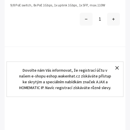
9/8 PoE switch, 8x PoE 1Gbps, 1x uplink 1Gbps, 1x SFP, max.110W
Dovolte nám Vás informovat, že registrací účtu v
našem e-shopu eshop.wakenhat.cz získáváte přístup
ke skrytým a speciálním nabídkám značek AJAX a
HOMEMATIC IP. Navíc registrací získáváte různé slevy.