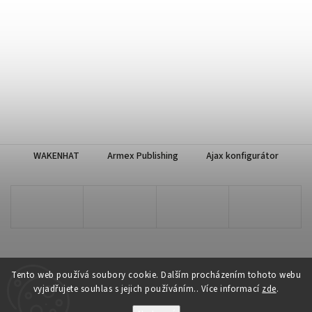
WAKENHAT
Armex Publishing
Ajax konfigurátor
Tento web používá soubory cookie. Dalším procházením tohoto webu
vyjadřujete souhlas s jejich používáním.. Více informací
zde
.
Copyright 2026
WAKENHAT e-shop
. Všechna práva vyhrazena.