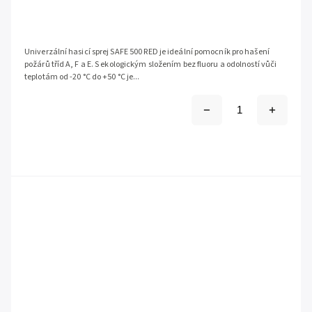
Univerzální hasicí sprej SAFE 500 RED je ideální pomocník pro hašení
požárů tříd A, F a E. S ekologickým složením bez fluoru a odolností vůči
teplotám od -20 °C do +50 °C je...