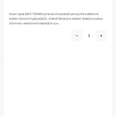
Hasicí sprej SAFE 750 MAX je revoluční produkt pro rychlé a efektivní
hašení různých typů požárů, včetně lithiových baterií. Nabízí vysokou
účinnost v extrémních teplotách a je...