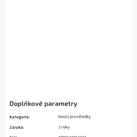
Mohu sprej použít venku při
mrazivém počasí?
Je možné sprej použít
vícekrát?
Jak dlouho vydrží sprej hasit?
Jak daleko dostříkne hasivo?
Doplňkové parametry
Hasící prostředky
Kategorie
:
2 roky
Záruka
: