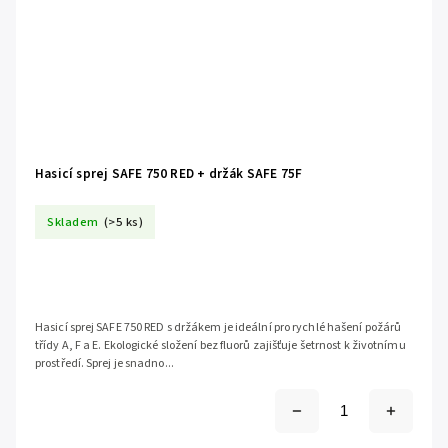
Hasicí sprej SAFE 750 RED + držák SAFE 75F
Skladem
(>5 ks)
Hasicí sprej SAFE 750 RED s držákem je ideální pro rychlé hašení požárů
třídy A, F a E. Ekologické složení bez fluorů zajišťuje šetrnost k životnímu
prostředí. Sprej je snadno...