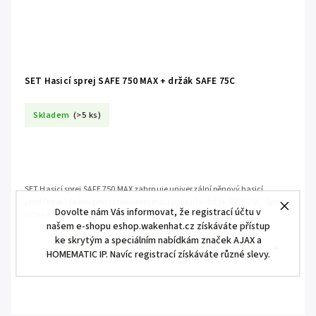
SET Hasicí sprej SAFE 750 MAX + držák SAFE 75C
Skladem
(>5 ks)
SET Hasicí sprej SAFE 750 MAX zahrnuje univerzální pěnový hasicí
prostředek ideální pro rychlou eliminaci požárů a držák SAFE 75C. Sprej
Dovolte nám Vás informovat, že registrací účtu v
účinně hasí různé typy požárů včetně...
našem e-shopu eshop.wakenhat.cz získáváte přístup
ke skrytým a speciálním nabídkám značek AJAX a
HOMEMATIC IP. Navíc registrací získáváte různé slevy.