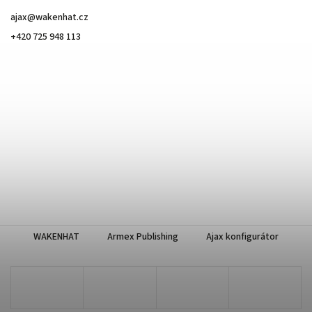
ajax
@
wakenhat.cz
+420 725 948 113
WAKENHAT
Armex Publishing
Ajax konfigurátor