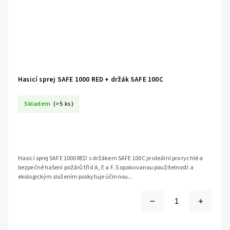
Hasicí sprej SAFE 1000 RED + držák SAFE 100C
Skladem
(>5 ks)
Hasicí sprej SAFE 1000 RED s držákem SAFE 100C je ideální pro rychlé a
bezpečné hašení požárů tříd A, E a F. S opakovanou použitelností a
ekologickým složením poskytuje účinnou...