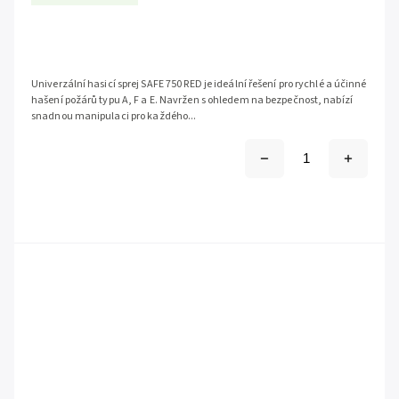
Univerzální hasicí sprej SAFE 750 RED je ideální řešení pro rychlé a účinné
hašení požárů typu A, F a E. Navržen s ohledem na bezpečnost, nabízí
snadnou manipulaci pro každého...