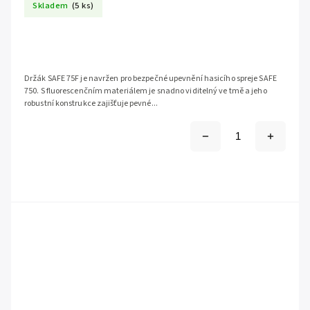
Skladem
(5 ks)
Držák SAFE 75F je navržen pro bezpečné upevnění hasicího spreje SAFE
750. S fluorescenčním materiálem je snadno viditelný ve tmě a jeho
robustní konstrukce zajišťuje pevné...