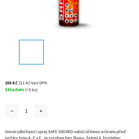
255 Kč
211 Kč bez DPH
Skladem
(>5 ks)
Univerzální hasicí sprej SAFE 500 RED nabízí účinnou ochranu před
požáry typu A, F a E. Je vyroben bez fluoru, šetrný k životnímu