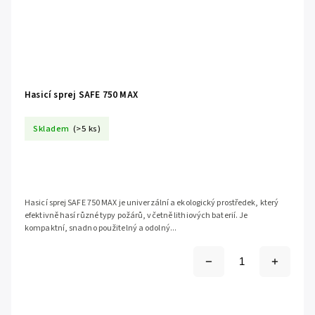
Hasicí sprej SAFE 750 MAX
Skladem
(>5 ks)
Hasicí sprej SAFE 750 MAX je univerzální a ekologický prostředek, který
efektivně hasí různé typy požárů, včetně lithiových baterií. Je
kompaktní, snadno použitelný a odolný...