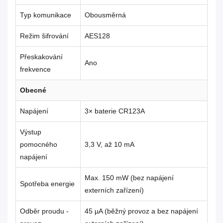
Typ komunikace
Obousměrná
Režim šifrování
AES128
Přeskakování
Ano
frekvence
Obecné
Napájení
3× baterie CR123A
Výstup
pomocného
3,3 V, až 10 mA
napájení
Max. 150 mW (bez napájení
Spotřeba energie
externích zařízení)
Odběr proudu -
45 µA (běžný provoz a bez napájení