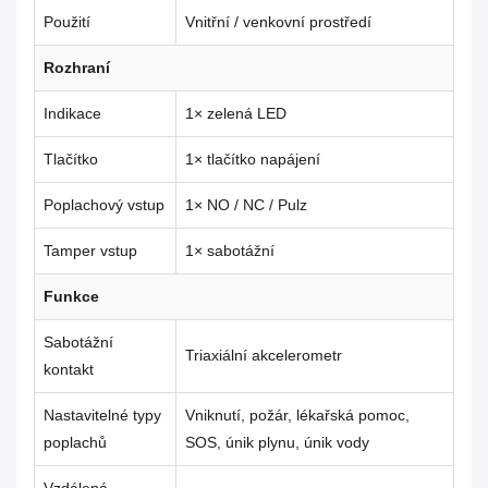
Použití
Vnitřní / venkovní prostředí
Rozhraní
Indikace
1× zelená LED
Tlačítko
1× tlačítko napájení
Poplachový vstup
1× NO / NC / Pulz
Tamper vstup
1× sabotážní
Funkce
Sabotážní
Triaxiální akcelerometr
kontakt
Nastavitelné typy
Vniknutí, požár, lékařská pomoc,
poplachů
SOS, únik plynu, únik vody
Vzdálená