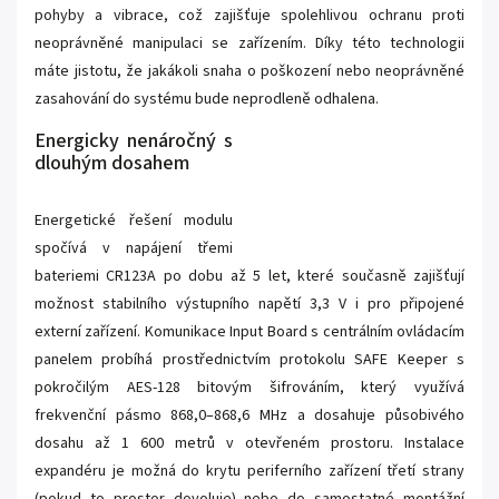
pohyby a vibrace, což zajišťuje spolehlivou ochranu proti
neoprávněné manipulaci se zařízením. Díky této technologii
máte jistotu, že jakákoli snaha o poškození nebo neoprávněné
zasahování do systému bude neprodleně odhalena.
Energicky nenáročný s
dlouhým dosahem
Energetické řešení modulu
spočívá v napájení třemi
bateriemi CR123A po dobu až 5 let, které současně zajišťují
možnost stabilního výstupního napětí 3,3 V i pro připojené
externí zařízení. Komunikace Input Board s centrálním ovládacím
panelem probíhá prostřednictvím protokolu SAFE Keeper s
pokročilým AES-128 bitovým šifrováním, který využívá
frekvenční pásmo 868,0–868,6 MHz a dosahuje působivého
dosahu až 1 600 metrů v otevřeném prostoru. Instalace
expandéru je možná do krytu periferního zařízení třetí strany
(pokud to prostor dovoluje) nebo do samostatné montážní