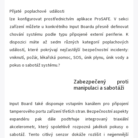
Přijaté poplachové události
lze konfigurovat prostřednictvím aplikace ProSAFE. V sekci
zařízení můžete u konkrétního Input Boardu přesně definovat
chování systému podle typu připojené externí periferie. K
dispozici máte až sedm různých kategorií poplachových
událostí, které pokrývají nejčastější bezpečnostní incidenty:
vniknutí, požár, lékařská pomoc, SOS, únik plynu, únik vody a
pokus o sabotáž systému.?
Zabezpečený proti
manipulaci a sabotáži
Input Board také disponuje vstupním kanálem pro připojení
tamperového portu zařízení třetích stran. Bezpečnostní aspekty
expandéru pak dále podtrhuje integrovaný triaxiální
akcelerometr, který spolehlivě rozpozná jakékoli pokusy o
sabotáž. Tento citlivý senzor dokáže rozlišit i nejjemnější