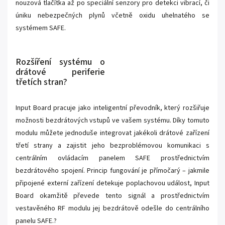
nouzová tlačítka až po speciální senzory pro detekci vibrací, či
úniku nebezpečných plynů včetně oxidu uhelnatého se
systémem SAFE.
Rozšíření systému o
drátové periferie
třetích stran?
Input Board pracuje jako inteligentní převodník, který rozšiřuje
možnosti bezdrátových vstupů ve vašem systému. Díky tomuto
modulu můžete jednoduše integrovat jakékoli drátové zařízení
třetí strany a zajistit jeho bezproblémovou komunikaci s
centrálním ovládacím panelem SAFE prostřednictvím
bezdrátového spojení. Princip fungování je přímočarý – jakmile
připojené externí zařízení detekuje poplachovou událost, Input
Board okamžitě převede tento signál a prostřednictvím
vestavěného RF modulu jej bezdrátově odešle do centrálního
panelu SAFE.?