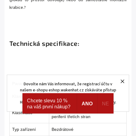
krabice.?
Technická specifikace:
Parametr
Hodnota
Dovolte nám Vás informovat, že registrací účtu v
našem e-shopu eshop.wakenhat.cz získáváte přístup
ke skrytým a speciálním nabídkám značek AJAX a
Klasifikace
Chcete slevu 10 %
HOMEMATIC IP. Navíc registrací získáváte různé slevy.
ANO
NE
na váš první nákup?
Modul pro integraci drátových
Klasifikace
periferií třetích stran
Typ zařízení
Bezdrátové