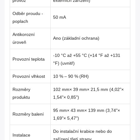
provoz
externích zařízení)
Odběr proudu -
50 mA
poplach
Antikorozní
Ano (základní ochrana)
úroveň
-10 °C až +55 °C (+14 °F až +131
Provozní teplota
°F) (uvnitř)
Provozní vlhkost
10 % – 90 % (RH)
Rozměry
102 mm× 39 mm× 21,5 mm (4,02"×
produktu
1,54"× 0,85")
95 mm× 43 mm× 139 mm (3,74"×
Rozměry balení
1,69"× 5,47")
Do instalační krabice nebo do
Instalace
zařízení třetí strany