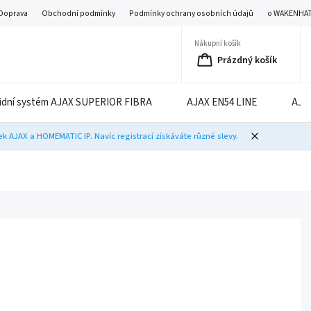
Doprava
Obchodní podmínky
Podmínky ochrany osobních údajů
o WAKENHA
Nákupní košík
Prázdný košík
idní systém AJAX SUPERIOR FIBRA
AJAX EN54 LINE
AJA
 AJAX a HOMEMATIC IP. Navíc registrací získáváte různé slevy.