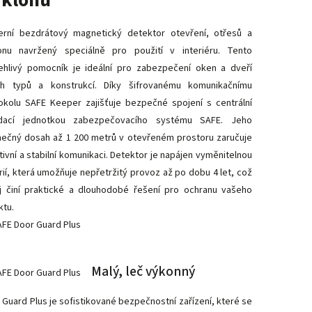
áklonu
rní bezdrátový magnetický detektor otevření, otřesů a
onu navržený speciálně pro použití v interiéru. Tento
ehlivý pomocník je ideální pro zabezpečení oken a dveří
h typů a konstrukcí. Díky šifrovanému komunikačnímu
okolu SAFE Keeper zajišťuje bezpečné spojení s centrální
ádací jednotkou zabezpečovacího systému SAFE. Jeho
mečný dosah až 1 200 metrů v otevřeném prostoru zaručuje
tivní a stabilní komunikaci. Detektor je napájen vyměnitelnou
rií, která umožňuje nepřetržitý provoz až po dobu 4 let, což
j činí praktické a dlouhodobé řešení pro ochranu vašeho
ktu.
Malý, leč výkonný
 Guard Plus je sofistikované bezpečnostní zařízení, které se