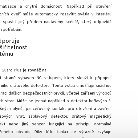
matizace a chytré domácnosti. Například při otevření
pních dveří může automaticky rozsvítit světla v interiéru
 spustit jiný předem nastavený scénář, který odpovídá
m potřebám.
dporuje
šiřitelnost
stému
 Guard Plus je rovněž na
í straně vybaven NC vstupem, který slouží k připojení
rního drátového detektoru. Tento vstup umožňuje snadnou
graci dalších bezpečnostních prvků, včetně zařízení výrobců
ích stran. Může se jednat například o detektor hořlavých či
šných plynů, pancéřovaný kontakt pro otevření a zavření
žových vrat, záplavový detektor, drátový magnetický
akt nebo jiný senzor fungující na principu normálně
řeného obvodu. Díky této funkci se výrazně zvyšuje