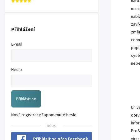
nára
mani
nabí
zavř
Přihlášení
změn
cenn
E-mail
popl
syst
nebe
Heslo
Přihlásit se
Univ
Nová registrace
Zapomenuté heslo
otev
info
nebo
ProS
více
Přihlásit se přes Facebook