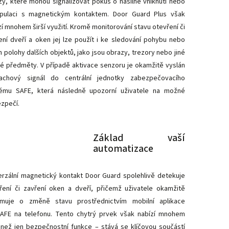
zy, které mohou signalizovat pokus o násilné vniknutí nebo
pulaci s magnetickým kontaktem. Door Guard Plus však
zí mnohem širší využití. Kromě monitorování stavu otevření či
ení dveří a oken jej lze použít i ke sledování pohybu nebo
 polohy dalších objektů, jako jsou obrazy, trezory nebo jiné
é předměty. V případě aktivace senzoru je okamžitě vyslán
achový signál do centrální jednotky zabezpečovacího
ému SAFE, která následně upozorní uživatele na možné
zpečí.
Základ vaší
automatizace
erzální magnetický kontakt Door Guard spolehlivě detekuje
ření či zavření oken a dveří, přičemž uživatele okamžitě
rmuje o změně stavu prostřednictvím mobilní aplikace
AFE na telefonu. Tento chytrý prvek však nabízí mnohem
 než jen bezpečnostní funkce – stává se klíčovou součástí