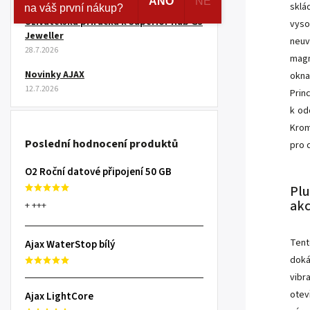
ANO
NE
sklá
na váš první nákup?
Uživatelská příručka k Superior Hub G3
vys
Jeweller
neuv
28.7.2026
magn
Novinky AJAX
okna
12.7.2026
Prin
k od
Krom
Poslední hodnocení produktů
pro 
O2 Roční datové připojení 50 GB
Pl
ak
+ +++
Tent
Ajax WaterStop bílý
doká
vibr
otev
Ajax LightCore