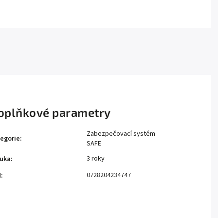
oplňkové parametry
Zabezpečovací systém
egorie
:
SAFE
3 roky
uka
:
0728204234747
N
: