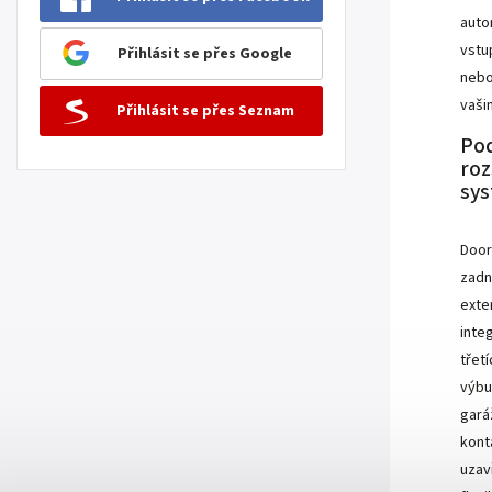
auto
vstu
Přihlásit se přes Google
nebo
vaši
Přihlásit se přes Seznam
Po
roz
sy
Door
zadn
exte
inte
třet
výbu
gará
kont
uzav