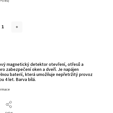
(>5 ks)
vý magnetický detektor otevření, otřesů a
pro zabezpečení oken a dveří. Je napájen
lnou baterií, která umožňuje nepřetržitý provoz
u 4 let. Barva bílá.
formace