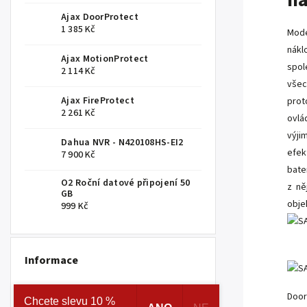
n
Ajax DoorProtect
1 385 Kč
Mode
nákl
Ajax MotionProtect
spol
2 114 Kč
všec
Ajax FireProtect
prot
2 261 Kč
ovl
výji
Dahua NVR - N420108HS-EI2
efek
7 900 Kč
bate
O2 Roční datové připojení 50
z ně
GB
obje
999 Kč
Informace
Uživatelská příručka k TurretCam HLVF
Door
Chcete slevu 10 %
7.8.2026