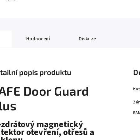
Sdílet
Hodnocení
Diskuze
tailní popis produktu
D
AFE Door Guard
Kat
lus
Zár
EA
zdrátový magnetický
tektor otevření, otřesů a