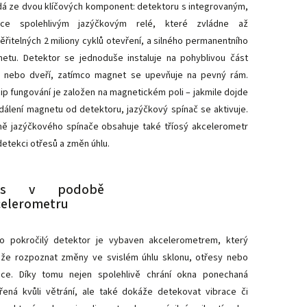
dá ze dvou klíčových komponent: detektoru s integrovaným,
oce spolehlivým jazýčkovým relé, které zvládne až
ěřitelných 2 miliony cyklů otevření, a silného permanentního
etu. Detektor se jednoduše instaluje na pohyblivou část
 nebo dveří, zatímco magnet se upevňuje na pevný rám.
cip fungování je založen na magnetickém poli – jakmile dojde
dálení magnetu od detektoru, jazýčkový spínač se aktivuje.
ě jazýčkového spínače obsahuje také tříosý akcelerometr
detekci otřesů a změn úhlu.
us v podobě
celerometru
o pokročilý detektor je vybaven akcelerometrem, který
že rozpoznat změny ve svislém úhlu sklonu, otřesy nebo
ace. Díky tomu nejen spolehlivě chrání okna ponechaná
řená kvůli větrání, ale také dokáže detekovat vibrace či