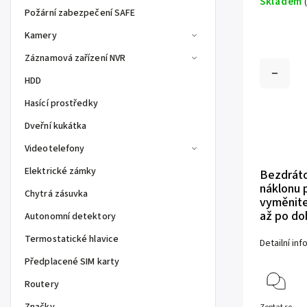
Skladem
Požární zabezpečení SAFE
Kamery
Záznamová zařízení NVR
HDD
Hasící prostředky
Dveřní kukátka
Videotelefony
Elektrické zámky
Bezdráto
náklonu 
Chytrá zásuvka
vyměnite
až po dob
Autonomní detektory
Termostatické hlavice
Detailní in
Předplacené SIM karty
Routery