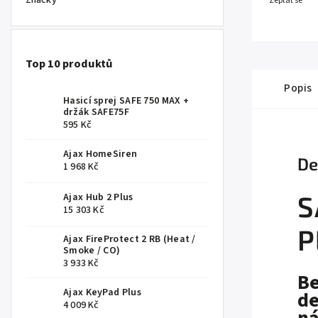
Značky
Zeptat se
Top 10 produktů
Popis
Hasicí sprej SAFE 750 MAX +
držák SAFE75F
595 Kč
Ajax HomeSiren
De
1 968 Kč
S
Ajax Hub 2 Plus
15 303 Kč
P
Ajax FireProtect 2 RB (Heat /
Smoke / CO)
3 933 Kč
Be
Ajax KeyPad Plus
de
4 009 Kč