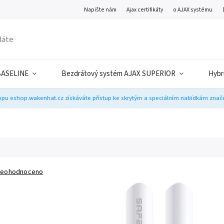
Napište nám
Ajax certifikáty
o AJAX systému
BASELINE
Bezdrátový systém AJAX SUPERIOR
Hybr
pu eshop.wakenhat.cz získáváte přístup ke skrytým a speciálním nabídkám značek
eohodnoceno