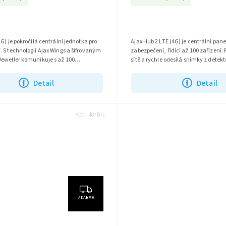
2G) je pokročilá centrální jednotka pro
Ajax Hub 2 LTE (4G) je centrální pan
 S technologií Ajax Wings a šifrovaným
zabezpečení, řídící až 100 zařízení.
Jeweller komunikuje s až 100
sítě a rychle odesílá snímky z detekt
 umožňuje vizuální...
spolehlivou ochranu...
Detail
Detail
Kód:
48/BIL
ZDARMA