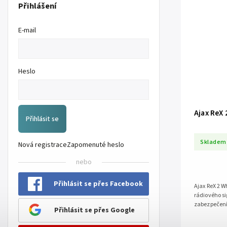
Přihlášení
E-mail
Heslo
Ajax ReX 
Přihlásit se
Skladem
Nová registrace
Zapomenuté heslo
nebo
Přihlásit se přes Facebook
Ajax ReX 2 W
rádiového si
zabezpečení 
Přihlásit se přes Google
verifikaci p