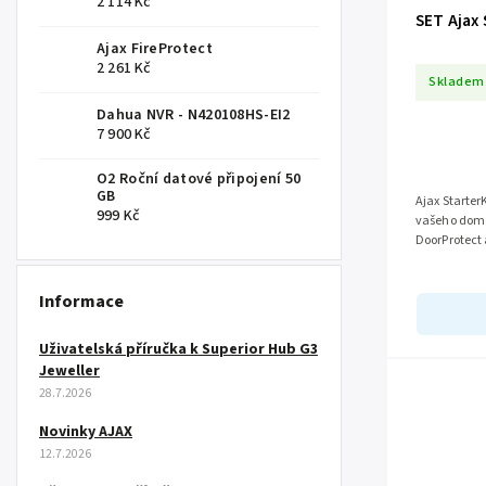
2 114 Kč
SET Ajax 
Ajax FireProtect
2 261 Kč
Skladem
Dahua NVR - N420108HS-EI2
7 900 Kč
O2 Roční datové připojení 50
GB
Ajax Starter
999 Kč
vašeho domo
DoorProtect
česká aplika
Informace
Uživatelská příručka k Superior Hub G3
Jeweller
28.7.2026
Novinky AJAX
12.7.2026