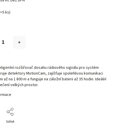
638 Kč bez DPH
(>5 ks)
teligentní rozšiřovač dosahu rádiového signálu pro systém
ruje detektory MotionCam, zajišťuje spolehlivou komunikaci
i až na 1 800 m a funguje na záložní baterii až 35 hodin. Ideální
ečení velkých prostor.
formace
Sdílet