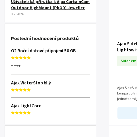
Uživatelská příručka k Ajax CurtainCam
Outdoor HighMount (PhOD) Jeweller
9.7.2026
Poslední hodnocení produktů
Ajax Sid
Lightswi
O2 Roční datové připojení 50 GB
Skladem
+ +++
Ajax WaterStop bílý
Ajax SideBut
kompatibilní
jednotkami j
a je určen pr
Ajax LightCore