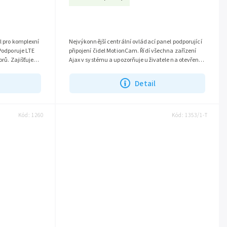
el pro komplexní
Nejvýkonnější centrální ovládací panel podporující
 Podporuje LTE
připojení čidel MotionCam. Řídí všechna zařízení
orů. Zajišťuje
Ajax v systému a upozorňuje uživatele na otevřené
dveře, rozbití okna,...
Detail
Kód:
1260
Kód:
1353/1-T