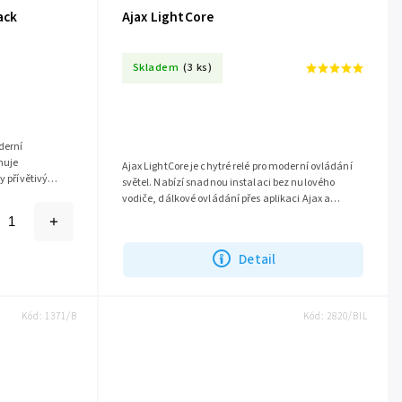
ack
Ajax LightCore
Skladem
(3 ks)
derní
nuje
Ajax LightCore je chytré relé pro moderní ovládání
y přívětivý
světel. Nabízí snadnou instalaci bez nulového
 jako Ajax...
vodiče, dálkové ovládání přes aplikaci Ajax a
bezpečnostní ochrany. Kompatibilní...
Detail
Kód:
1371/B
Kód:
2820/BIL