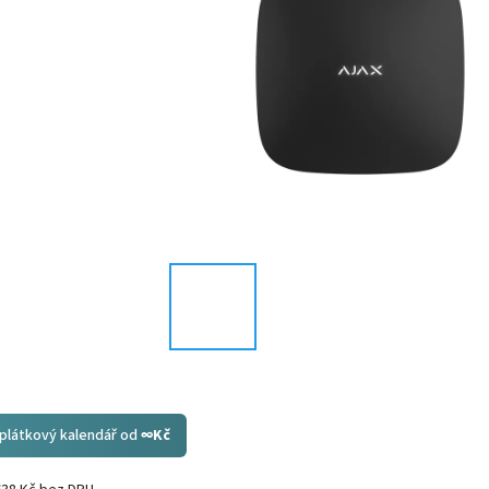
splátkový kalendář od
∞
Kč