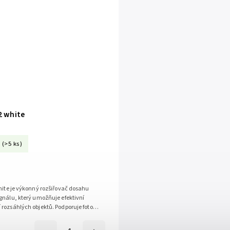
2 white
(>5 ks)
hite je výkonný rozšiřovač dosahu
gnálu, který umožňuje efektivní
rozsáhlých objektů. Podporuje foto
oplachu a nabízí snadnou...