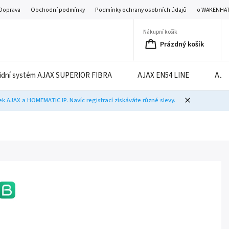
Doprava
Obchodní podmínky
Podmínky ochrany osobních údajů
o WAKENHA
Nákupní košík
Prázdný košík
idní systém AJAX SUPERIOR FIBRA
AJAX EN54 LINE
AJA
 AJAX a HOMEMATIC IP. Navíc registrací získáváte různé slevy.