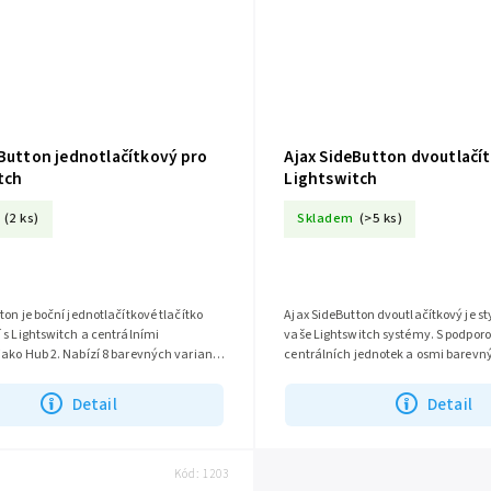
eButton jednotlačítkový pro
Ajax SideButton dvoutlačí
tch
Lightswitch
(2 ks)
Skladem
(>5 ks)
ton je boční jednotlačítkové tlačítko
Ajax SideButton dvoutlačítkový je st
 s Lightswitch a centrálními
vaše Lightswitch systémy. S podporo
ako Hub 2. Nabízí 8 barevných variant
centrálních jednotek a osmi barev
o rámečky pro 2, 3 a 4...
přináší flexibilitu a eleganci do...
Detail
Detail
Kód:
1203