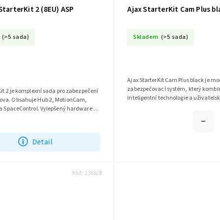
StarterKit 2 (8EU) ASP
Ajax StarterKit Cam Plus bl
(>5 sada)
Skladem
(>5 sada)
Ajax StarterKit Cam Plus black je mo
zabezpečovací systém, který kombi
Kit 2 je komplexní sada pro zabezpečení
inteligentní technologie a uživatelsk
va. Obsahuje Hub 2, MotionCam,
design. Obsahuje klíčové komponenty
 a SpaceControl. Vylepšený hardware a
ce zajišťují snadnou...
Detail
Kód:
1368/B