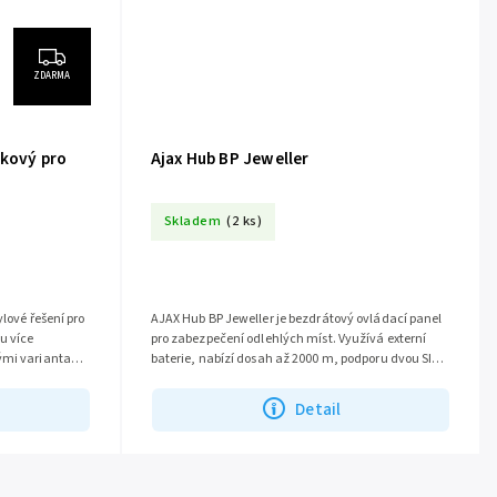
ZDARMA
tkový pro
Ajax Hub BP Jeweller
Skladem
(2 ks)
ylové řešení pro
AJAX Hub BP Jeweller je bezdrátový ovládací panel
u více
pro zabezpečení odlehlých míst. Využívá externí
nými variantami
baterie, nabízí dosah až 2000 m, podporu dvou SIM
karet a úsporný režim pro...
Detail