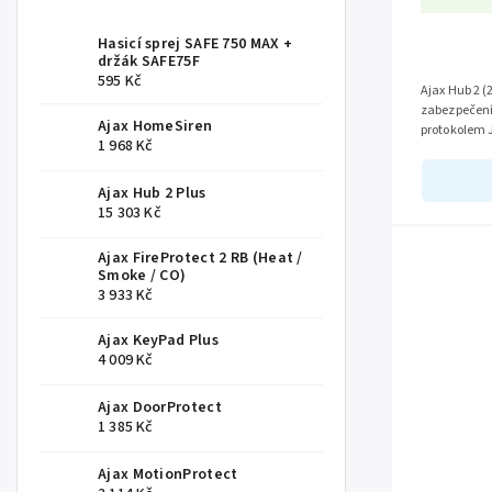
Hasicí sprej SAFE 750 MAX +
držák SAFE75F
595 Kč
Ajax Hub 2 (
zabezpečení.
Ajax HomeSiren
protokolem 
1 968 Kč
zařízeními a
Ajax Hub 2 Plus
15 303 Kč
Ajax FireProtect 2 RB (Heat /
Smoke / CO)
3 933 Kč
Ajax KeyPad Plus
4 009 Kč
Ajax DoorProtect
1 385 Kč
Ajax MotionProtect