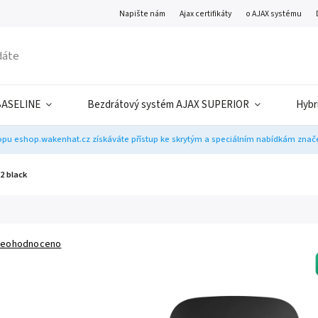
Napište nám
Ajax certifikáty
o AJAX systému
BASELINE
Bezdrátový systém AJAX SUPERIOR
Hybr
pu eshop.wakenhat.cz získáváte přístup ke skrytým a speciálním nabídkám značek
2 black
eohodnoceno