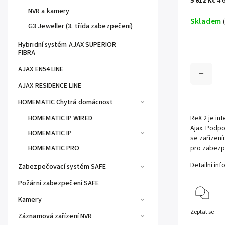
5 612 Kč
4 
NVR a kamery
Skladem
G3 Jeweller (3. třída zabezpečení)
Hybridní systém AJAX SUPERIOR
FIBRA
AJAX EN54 LINE
AJAX RESIDENCE LINE
HOMEMATIC Chytrá domácnost
HOMEMATIC IP WIRED
ReX 2 je in
Ajax. Podpo
HOMEMATIC IP
se zařízením
HOMEMATIC PRO
pro zabezp
Detailní in
Zabezpečovací systém SAFE
Požární zabezpečení SAFE
Kamery
Zeptat se
Záznamová zařízení NVR