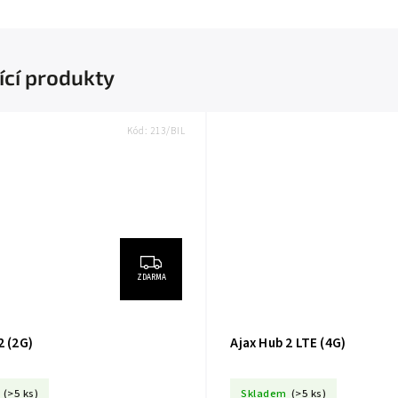
ící produkty
Kód:
213/BIL
ZDARMA
2 (2G)
Ajax Hub 2 LTE (4G)
(>5 ks)
Skladem
(>5 ks)