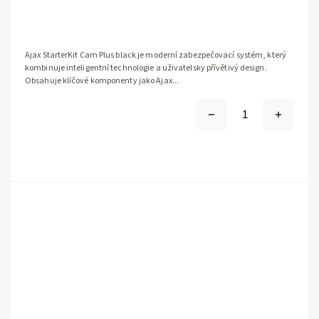
Ajax StarterKit Cam Plus black je moderní zabezpečovací systém, který
kombinuje inteligentní technologie a uživatelsky přívětivý design.
Obsahuje klíčové komponenty jako Ajax...