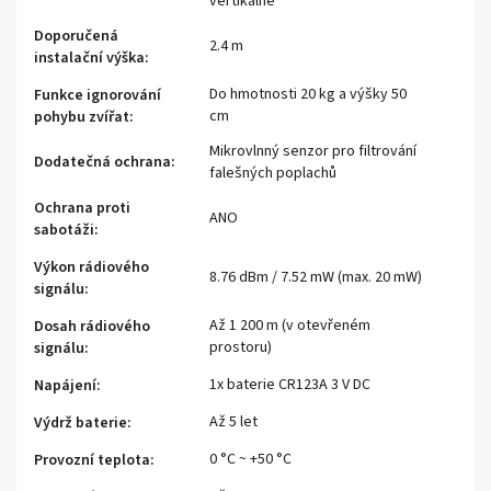
vertikálně
Doporučená
2.4 m
instalační výška
:
Do hmotnosti 20 kg a výšky 50
Funkce ignorování
cm
pohybu zvířat
:
Mikrovlnný senzor pro filtrování
Dodatečná ochrana
:
falešných poplachů
Ochrana proti
ANO
sabotáži
:
Výkon rádiového
8.76 dBm / 7.52 mW (max. 20 mW)
signálu
:
Až 1 200 m (v otevřeném
Dosah rádiového
prostoru)
signálu
:
1x baterie CR123A 3 V DC
Napájení
:
Až 5 let
Výdrž baterie
:
0 °C ~ +50 °C
Provozní teplota
: