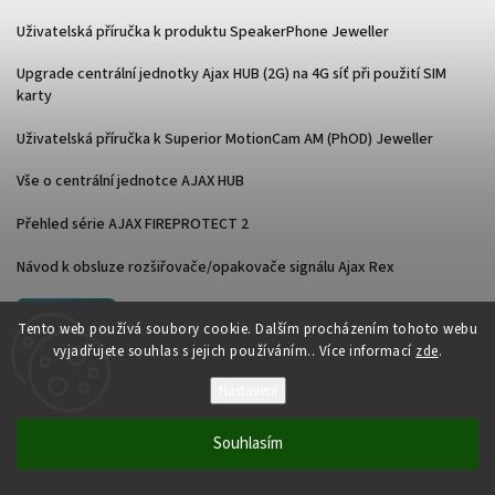
Uživatelská příručka k produktu SpeakerPhone Jeweller
Upgrade centrální jednotky Ajax HUB (2G) na 4G síť při použití SIM
karty
Uživatelská příručka k Superior MotionCam AM (PhOD) Jeweller
Vše o centrální jednotce AJAX HUB
Přehled série AJAX FIREPROTECT 2
Návod k obsluze rozšiřovače/opakovače signálu Ajax Rex
Archiv
Tento web používá soubory cookie. Dalším procházením tohoto webu
vyjadřujete souhlas s jejich používáním.. Více informací
zde
.
OBCHODNÍ PODMÍNKY
Nastavení
Reklamace/odstoupení od smlouvy
Souhlasím
Nakupujte chytře se Skip Pay