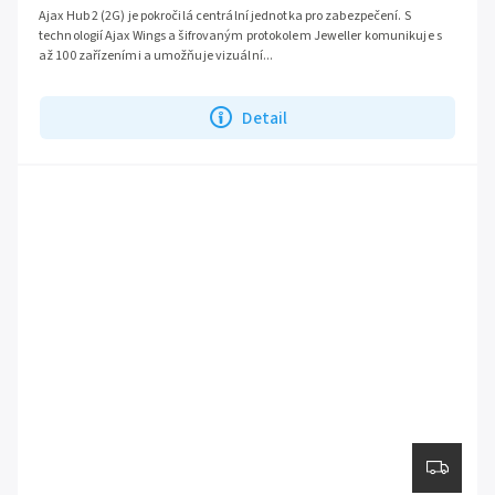
Ajax Hub 2 (2G) je pokročilá centrální jednotka pro zabezpečení. S
technologií Ajax Wings a šifrovaným protokolem Jeweller komunikuje s
až 100 zařízeními a umožňuje vizuální...
Detail