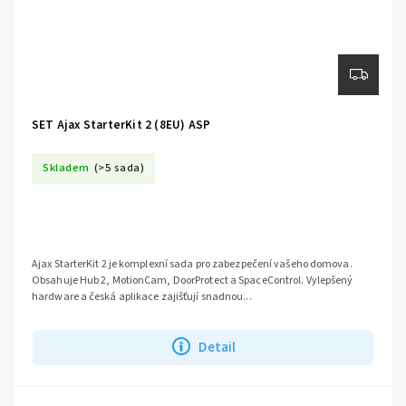
SET Ajax StarterKit 2 (8EU) ASP
Skladem
(>5 sada)
Ajax StarterKit 2 je komplexní sada pro zabezpečení vašeho domova.
Obsahuje Hub 2, MotionCam, DoorProtect a SpaceControl. Vylepšený
hardware a česká aplikace zajišťují snadnou...
Detail