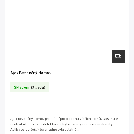
Ajax Bezpečný domov
Skladem
(3 sada)
Ajax Bezpečný domov je ideální pro ochranu větších domů. Obsahuje
centrální hub, různé detektory pohybu, sirény i čidla na únik vody.
Aplikace je v češtině a snadno ovladatelná....