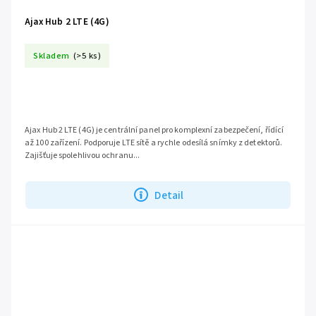
Ajax Hub 2 LTE (4G)
Skladem
(>5 ks)
Ajax Hub 2 LTE (4G) je centrální panel pro komplexní zabezpečení, řídící
až 100 zařízení. Podporuje LTE sítě a rychle odesílá snímky z detektorů.
Zajišťuje spolehlivou ochranu...
Detail