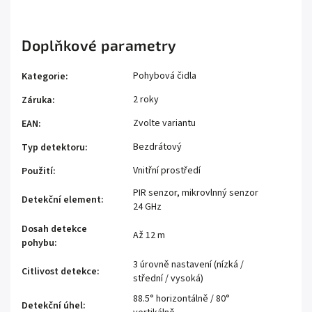
Doplňkové parametry
Pohybová čidla
Kategorie
:
2 roky
Záruka
:
Zvolte variantu
EAN
:
Bezdrátový
Typ detektoru
:
Vnitřní prostředí
Použití
:
PIR senzor, mikrovlnný senzor
Detekční element
:
24 GHz
Dosah detekce
Až 12 m
pohybu
:
3 úrovně nastavení (nízká /
Citlivost detekce
:
střední / vysoká)
88.5° horizontálně / 80°
Detekční úhel
: