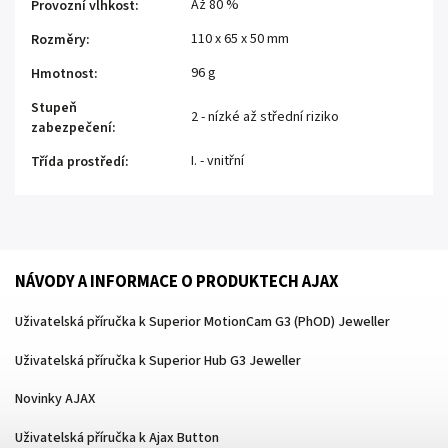
Až 80 %
Provozní vlhkost
:
110 x 65 x 50 mm
Rozměry
:
96 g
Hmotnost
:
Stupeň
2 - nízké až střední riziko
zabezpečení
:
I. - vnitřní
Třída prostředí
:
NÁVODY A INFORMACE O PRODUKTECH AJAX
Uživatelská příručka k Superior MotionCam G3 (PhOD) Jeweller
Uživatelská příručka k Superior Hub G3 Jeweller
Novinky AJAX
Uživatelská příručka k Ajax Button