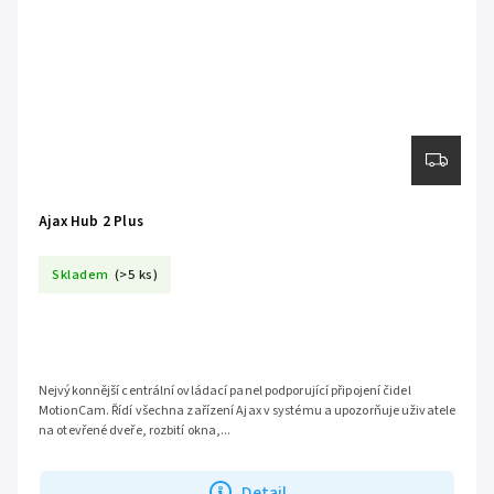
Ajax Hub 2 Plus
Skladem
(>5 ks)
Nejvýkonnější centrální ovládací panel podporující připojení čidel
MotionCam. Řídí všechna zařízení Ajax v systému a upozorňuje uživatele
na otevřené dveře, rozbití okna,...
Detail