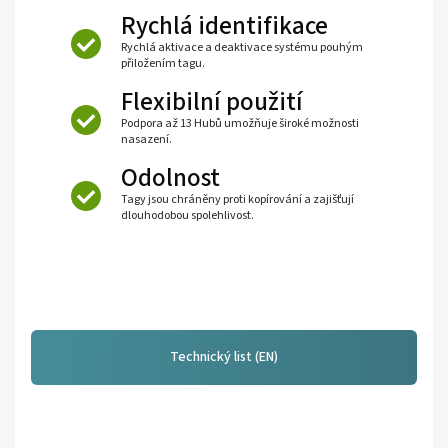
Rychlá identifikace
Rychlá aktivace a deaktivace systému pouhým
přiložením tagu.
Flexibilní použití
Podpora až 13 Hubů umožňuje široké možnosti
nasazení.
Odolnost
Tagy jsou chráněny proti kopírování a zajišťují
dlouhodobou spolehlivost.
Technický list (EN)