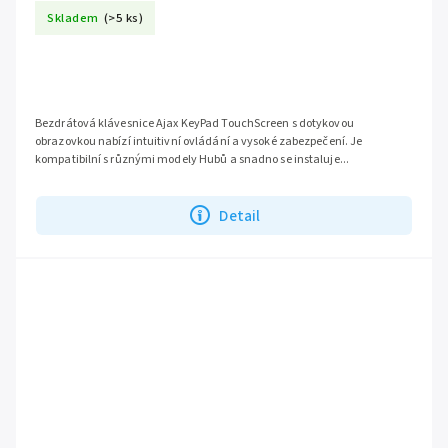
Skladem
(>5 ks)
Bezdrátová klávesnice Ajax KeyPad TouchScreen s dotykovou
obrazovkou nabízí intuitivní ovládání a vysoké zabezpečení. Je
kompatibilní s různými modely Hubů a snadno se instaluje...
Detail