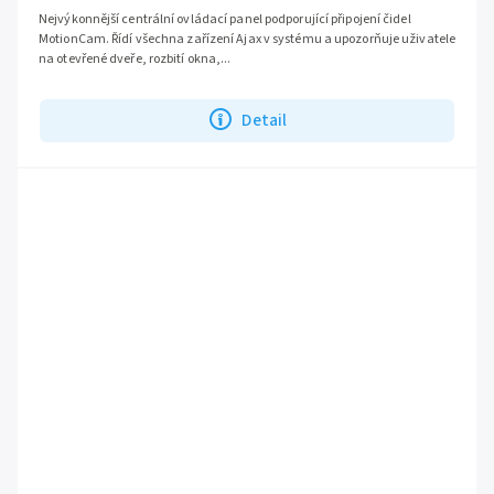
Nejvýkonnější centrální ovládací panel podporující připojení čidel
MotionCam. Řídí všechna zařízení Ajax v systému a upozorňuje uživatele
na otevřené dveře, rozbití okna,...
Detail