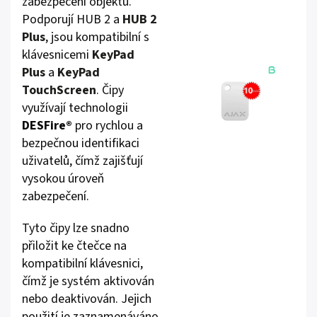
zabezpečení objektu.
Podporují HUB 2 a
HUB 2
Plus
, jsou kompatibilní s
klávesnicemi
KeyPad
Plus
a
KeyPad
TouchScreen
. Čipy
využívají technologii
DESFire®
pro rychlou a
bezpečnou identifikaci
uživatelů, čímž zajišťují
vysokou úroveň
zabezpečení.
Tyto čipy lze snadno
přiložit ke čtečce na
kompatibilní klávesnici,
čímž je systém aktivován
nebo deaktivován. Jejich
použití je zaznamenáváno