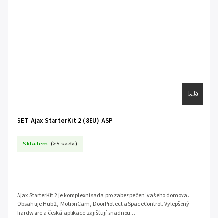
SET Ajax StarterKit 2 (8EU) ASP
Skladem
(>5 sada)
Ajax StarterKit 2 je komplexní sada pro zabezpečení vašeho domova.
Obsahuje Hub 2, MotionCam, DoorProtect a SpaceControl. Vylepšený
hardware a česká aplikace zajišťují snadnou...