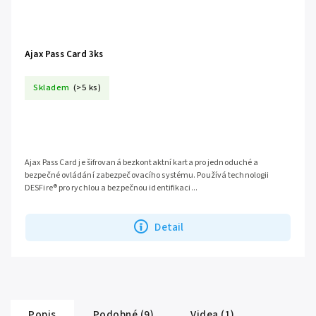
Ajax Pass Card 3ks
Skladem
(>5 ks)
Ajax Pass Card je šifrovaná bezkontaktní karta pro jednoduché a
bezpečné ovládání zabezpečovacího systému. Používá technologii
DESFire® pro rychlou a bezpečnou identifikaci...
Detail
Popis
Podobné (9)
Videa (1)