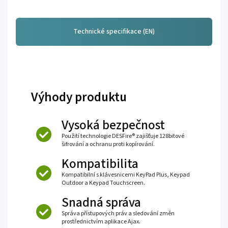
Technické specifikace (EN)
Výhody produktu
Vysoká bezpečnost
Použití technologie DESFire® zajišťuje 128bitové
šifrování a ochranu proti kopírování.
Kompatibilita
Kompatibilní s klávesnicemi KeyPad Plus, Keypad
Outdoor a Keypad Touchscreen.
Snadná správa
Správa přístupových práv a sledování změn
prostřednictvím aplikace Ajax.