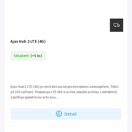
Ajax Hub 2 LTE (4G)
Skladem
(>5 ks)
Ajax Hub 2 LTE (4G) je centrální panel pro komplexní zabezpečení, řídící
až 100 zařízení. Podporuje LTE sítě a rychle odesílá snímky z detektorů.
Zajišťuje spolehlivou ochranu...
Detail