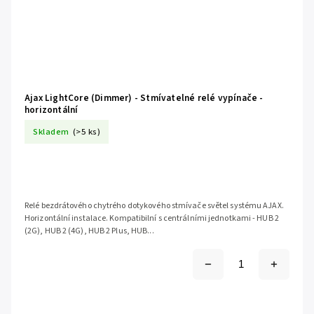
Ajax LightCore (Dimmer) - Stmívatelné relé vypínače -
horizontální
Skladem
(>5 ks)
Relé bezdrátového chytrého dotykového stmívače světel systému AJAX.
Horizontální instalace. Kompatibilní s centrálními jednotkami - HUB 2
(2G), HUB 2 (4G), HUB 2 Plus, HUB...