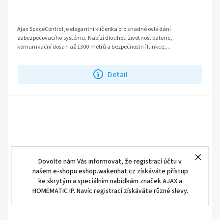
Ajax SpaceControl je elegantní klíčenka pro snadné ovládání
zabezpečovacího systému. Nabízí dlouhou životnost baterie,
komunikační dosah až 1300 metrů a bezpečnostní funkce,...
Detail
Dovolte nám Vás informovat, že registrací účtu v
našem e-shopu eshop.wakenhat.cz získáváte přístup
ke skrytým a speciálním nabídkám značek AJAX a
HOMEMATIC IP. Navíc registrací získáváte různé slevy.