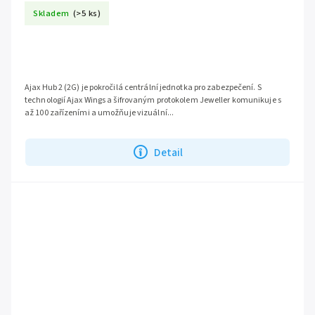
Skladem
(>5 ks)
Ajax Hub 2 (2G) je pokročilá centrální jednotka pro zabezpečení. S
technologií Ajax Wings a šifrovaným protokolem Jeweller komunikuje s
až 100 zařízeními a umožňuje vizuální...
Detail