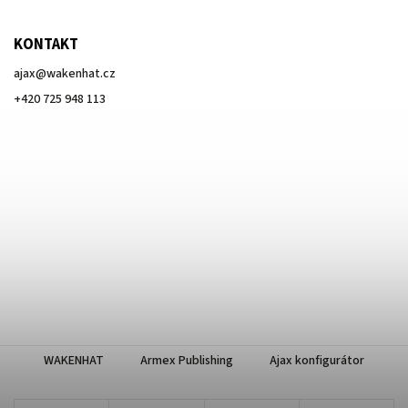
KONTAKT
ajax
@
wakenhat.cz
+420 725 948 113
WAKENHAT
Armex Publishing
Ajax konfigurátor