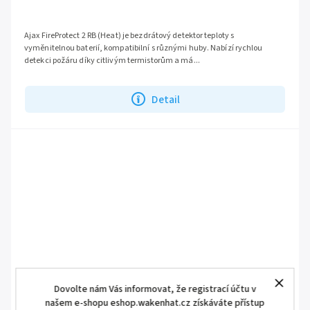
Ajax FireProtect 2 RB (Heat) je bezdrátový detektor teploty s
vyměnitelnou baterií, kompatibilní s různými huby. Nabízí rychlou
detekci požáru díky citlivým termistorům a má...
Detail
Dovolte nám Vás informovat, že registrací účtu v
našem e-shopu eshop.wakenhat.cz získáváte přístup