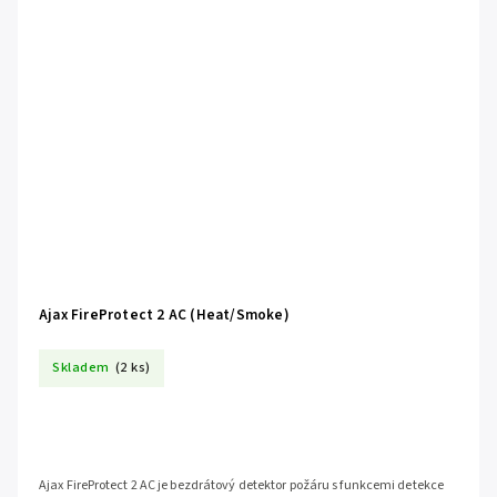
Ajax FireProtect 2 AC (Heat/Smoke)
Skladem
(2 ks)
Ajax FireProtect 2 AC je bezdrátový detektor požáru s funkcemi detekce