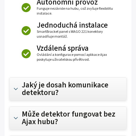
Autonomní provoz
Funguje nezávisle na hubu, což zvyšuje flexibilitu
instalace.
Jednoduchá instalace
SmartBracket panel s WAGO 221 konektory
usnadňuje montáž.
Vzdálená správa
Ovládání a konfigurace pomocí aplikace Ajax
poskytuje uživatelskou přívětivost.
Jaký je dosah komunikace
detektoru?
Může detektor fungovat bez
Ajax hubu?