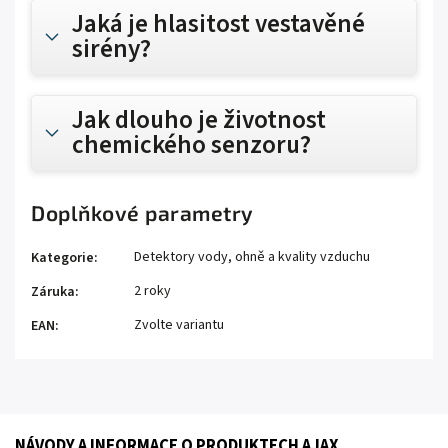
Jaká je hlasitost vestavěné
sirény?
Jak dlouho je životnost
chemického senzoru?
Doplňkové parametry
Detektory vody, ohně a kvality vzduchu
Kategorie
:
2 roky
Záruka
:
Zvolte variantu
EAN
:
NÁVODY A INFORMACE O PRODUKTECH AJAX