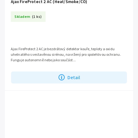
Ajax FireProtect 2 AC (Heat/Smoke/CO)
Skladem
(1 ks)
Ajax FireProtect 2 AC je bezdrátový detektor kouře, teploty a oxidu
uhelnatého s vestavěnou sirénou, navržený pro spolehlivou ochranu.
Funguje autonomně nebo jako součást...
Detail