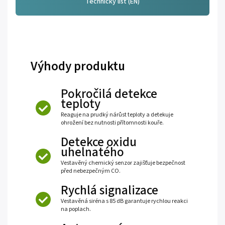
Technický list (EN)
Výhody produktu
Pokročilá detekce
teploty
Reaguje na prudký nárůst teploty a detekuje
ohrožení bez nutnosti přítomnosti kouře.
Detekce oxidu
uhelnatého
Vestavěný chemický senzor zajišťuje bezpečnost
před nebezpečným CO.
Rychlá signalizace
Vestavěná siréna s 85 dB garantuje rychlou reakci
na poplach.