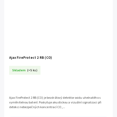
Ajax FireProtect 2 RB (CO)
Skladem
(>5 ks)
Ajax FireProtect 2 RB (CO) je bezdrátový detektor oxidu uhelnatého s
vyměnitelnou baterií. Poskytuje akustickou a vizuální signalizaci při
detekci nebezpečných koncentrací CO,...