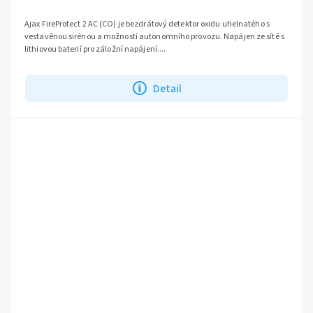
Ajax FireProtect 2 AC (CO) je bezdrátový detektor oxidu uhelnatého s
vestavěnou sirénou a možností autonomního provozu. Napájen ze sítě s
lithiovou baterií pro záložní napájení....
Detail