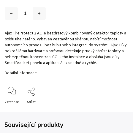
Ajax FireProtect 2 AC je bezdrátový kombinovaný detektor teploty a
oxidu uhelnatého. Vybaven vestavěnou sirénou, nabízí možnost
autonomního provozu bez hubu nebo integraci do systému Ajax. Díky
pokročilému hardware a softwaru detekuje prudký nárůst teploty a
nebezpečnou koncentraci CO. Jeho instalace a obsluha jsou díky
SmartBracket panelu a aplikaci Ajax snadné a rychlé.
Detailní informace
Zeptat se
Sdílet
Související produkty