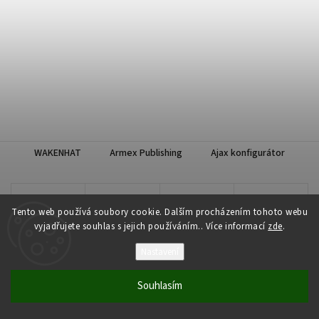
WAKENHAT
Armex Publishing
Ajax konfigurátor
Tento web používá soubory cookie. Dalším procházením tohoto webu
vyjadřujete souhlas s jejich používáním.. Více informací
zde
.
Nastavení
Souhlasím
Copyright 2026
WAKENHAT e-shop
. Všechna práva vyhrazena.
Vytvořil
Shoptet
| Design
Shoptak.cz