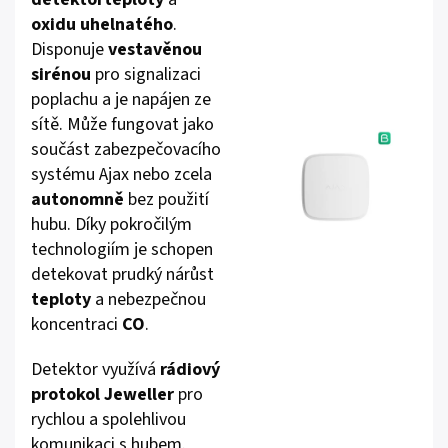
oxidu uhelnatého
.
Disponuje
vestavěnou
sirénou
pro signalizaci
poplachu a je napájen ze
sítě. Může fungovat jako
součást zabezpečovacího
systému Ajax nebo zcela
autonomně
bez použití
hubu. Díky pokročilým
technologiím je schopen
detekovat prudký nárůst
teploty
a nebezpečnou
koncentraci
CO
.
Detektor využívá
rádiový
protokol Jeweller
pro
rychlou a spolehlivou
komunikaci s hubem.