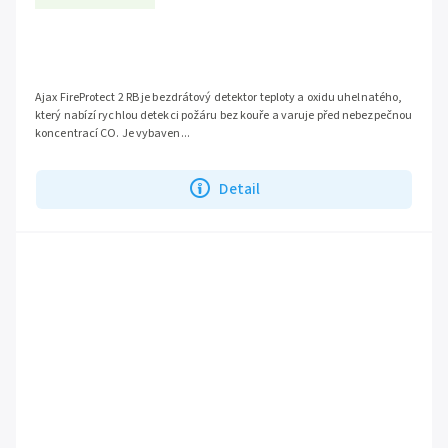
Ajax FireProtect 2 RB je bezdrátový detektor teploty a oxidu uhelnatého,
který nabízí rychlou detekci požáru bez kouře a varuje před nebezpečnou
koncentrací CO. Je vybaven...
Detail