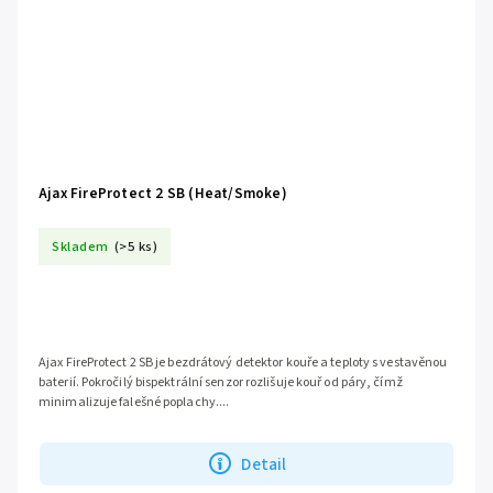
Ajax FireProtect 2 SB (Heat/Smoke)
Skladem
(>5 ks)
Ajax FireProtect 2 SB je bezdrátový detektor kouře a teploty s vestavěnou
baterií. Pokročilý bispektrální senzor rozlišuje kouř od páry, čímž
minimalizuje falešné poplachy....
Detail