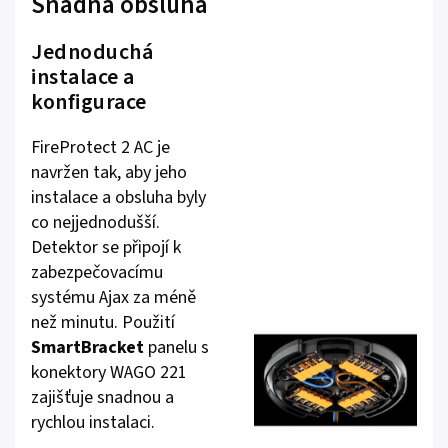
Snadná obsluha
Jednoduchá
instalace a
konfigurace
FireProtect 2 AC je
navržen tak, aby jeho
instalace a obsluha byly
co nejjednodušší.
Detektor se připojí k
zabezpečovacímu
systému Ajax za méně
než minutu. Použití
SmartBracket
panelu s
konektory WAGO 221
zajišťuje snadnou a
rychlou instalaci.