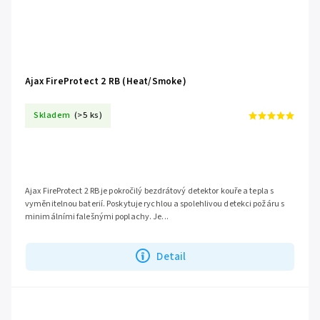
Ajax FireProtect 2 RB (Heat/Smoke)
Skladem
(>5 ks)
Ajax FireProtect 2 RB je pokročilý bezdrátový detektor kouře a tepla s
vyměnitelnou baterií. Poskytuje rychlou a spolehlivou detekci požáru s
minimálními falešnými poplachy. Je...
Detail