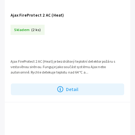
Ajax FireProtect 2 AC (Heat)
Skladem
(2 ks)
Ajax FireProtect 2 AC (Heat) je bezdrátový teplotní detektor požáru s
vestavěnou sirénou. Funguje jako součást systému Ajax nebo
autonomně. Rychle detekuje teplotu nad 64 °C a...
Detail