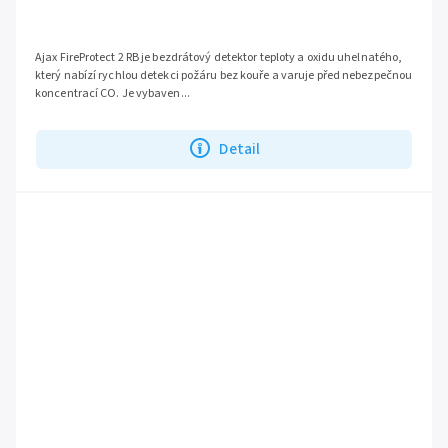
Ajax FireProtect 2 RB je bezdrátový detektor teploty a oxidu uhelnatého,
který nabízí rychlou detekci požáru bez kouře a varuje před nebezpečnou
koncentrací CO. Je vybaven...
Detail