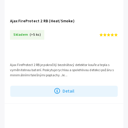
Ajax FireProtect 2 RB (Heat/Smoke)
Skladem
(>5 ks)
Ajax FireProtect 2 RB je pokročilý bezdrátový detektor kouře a tepla s
vyměnitelnou baterií. Poskytuje rychlou a spolehlivou detekci požáru s
minimálními falešnými poplachy. Je...
Detail