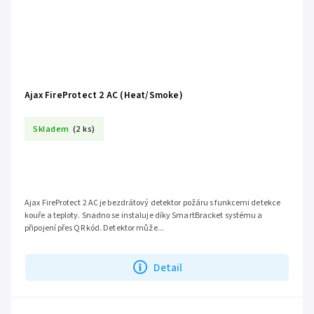
Ajax FireProtect 2 AC (Heat/Smoke)
Skladem
(2 ks)
Ajax FireProtect 2 AC je bezdrátový detektor požáru s funkcemi detekce
kouře a teploty. Snadno se instaluje díky SmartBracket systému a
připojení přes QR kód. Detektor může...
Detail