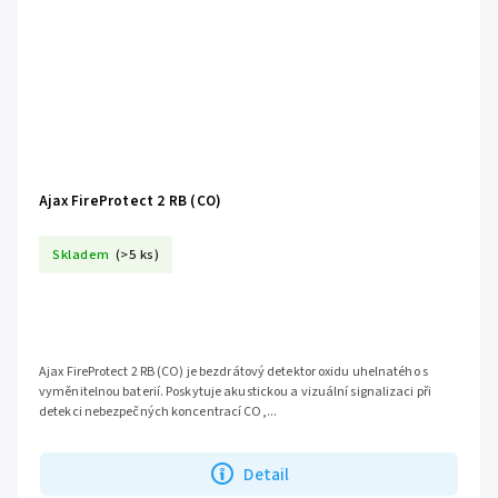
Ajax FireProtect 2 RB (CO)
Skladem
(>5 ks)
Ajax FireProtect 2 RB (CO) je bezdrátový detektor oxidu uhelnatého s
vyměnitelnou baterií. Poskytuje akustickou a vizuální signalizaci při
detekci nebezpečných koncentrací CO,...
Detail