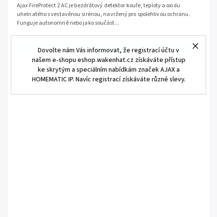
Ajax FireProtect 2 AC je bezdrátový detektor kouře, teploty a oxidu
uhelnatého s vestavěnou sirénou, navržený pro spolehlivou ochranu.
Funguje autonomně nebo jako součást...
Detail
Dovolte nám Vás informovat, že registrací účtu v
našem e-shopu eshop.wakenhat.cz získáváte přístup
ke skrytým a speciálním nabídkám značek AJAX a
HOMEMATIC IP. Navíc registrací získáváte různé slevy.