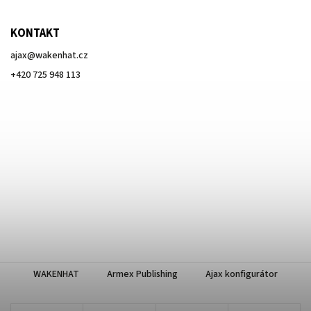
KONTAKT
ajax
@
wakenhat.cz
+420 725 948 113
WAKENHAT
Armex Publishing
Ajax konfigurátor