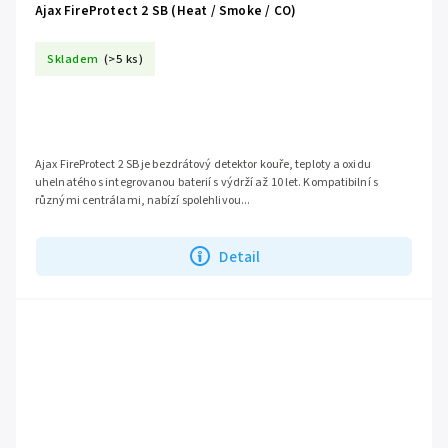
Ajax FireProtect 2 SB (Heat / Smoke / CO)
Skladem
(>5 ks)
Ajax FireProtect 2 SB je bezdrátový detektor kouře, teploty a oxidu
uhelnatého s integrovanou baterií s výdrží až 10 let. Kompatibilní s
různými centrálami, nabízí spolehlivou...
Detail