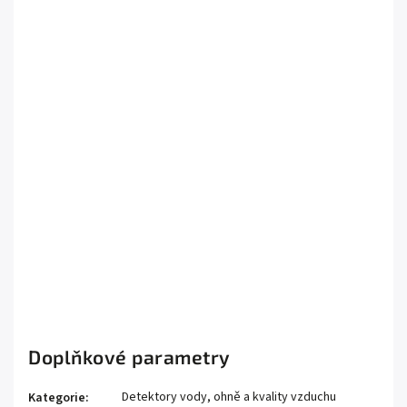
synchronní poplachy.
Jak funguje autonomní
provoz detektoru?
Jaké je napájení detektoru?
Potřebuji k zařízení hub?
Jaká je hlasitost sirény?
Doplňkové parametry
Detektory vody, ohně a kvality vzduchu
Kategorie
: