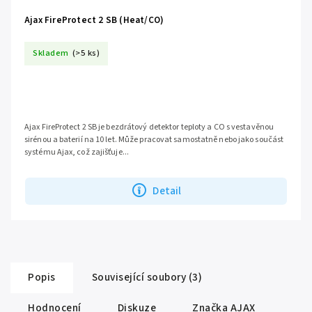
Ajax FireProtect 2 SB (Heat/CO)
Skladem
(>5 ks)
Ajax FireProtect 2 SB je bezdrátový detektor teploty a CO s vestavěnou
sirénou a baterií na 10 let. Může pracovat samostatně nebo jako součást
systému Ajax, což zajišťuje...
Detail
Popis
Související soubory (3)
Hodnocení
Diskuze
Značka
AJAX