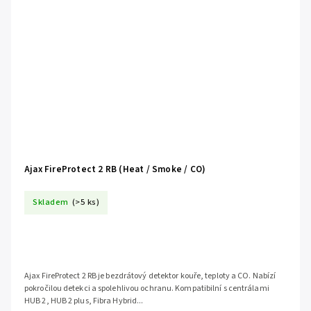
Ajax FireProtect 2 RB (Heat / Smoke / CO)
Skladem
(>5 ks)
Ajax FireProtect 2 RB je bezdrátový detektor kouře, teploty a CO. Nabízí
pokročilou detekci a spolehlivou ochranu. Kompatibilní s centrálami
HUB 2, HUB 2 plus, Fibra Hybrid...