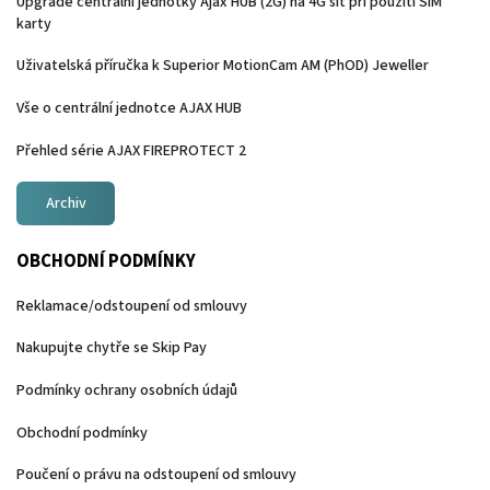
Upgrade centrální jednotky Ajax HUB (2G) na 4G síť při použití SIM
karty
Uživatelská příručka k Superior MotionCam AM (PhOD) Jeweller
Vše o centrální jednotce AJAX HUB
Přehled série AJAX FIREPROTECT 2
Archiv
OBCHODNÍ PODMÍNKY
Reklamace/odstoupení od smlouvy
Nakupujte chytře se Skip Pay
Podmínky ochrany osobních údajů
Obchodní podmínky
Poučení o právu na odstoupení od smlouvy