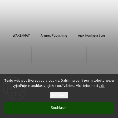
WAKENHAT
Armex Publishing
Ajax konfigurátor
Tento web používá soubory cookie. Dalším procházením tohoto webu
vyjadřujete souhlas s jejich používáním.. Více informací
zde
.
Copyright 2026
WAKENHAT e-shop
. Všechna práva vyhrazena.
Nastavení
Vytvořil
Shoptet
| Design
Shoptak.cz
Souhlasím
Odstoupit od smlouvy