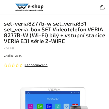
set-veria8277b-w set_veria831
set_veria-box SET Videotelefon VERIA
8277B-W (Wi-Fi) bílý + vstupní stanice
VERIA 831 série 2-WIRE
Kód:
849
Značka:
VERIA
Neohodnoceno