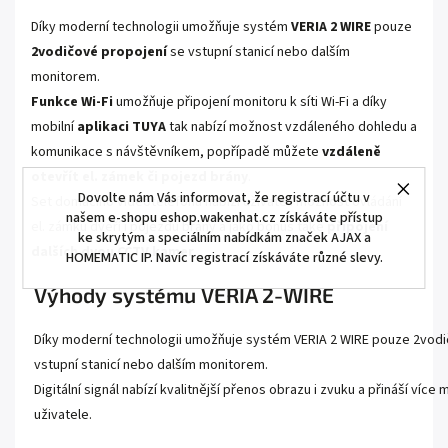
Díky moderní technologii umožňuje systém
VERIA 2 WIRE
pouze
2vodičové propojení
se vstupní stanicí nebo dalším
monitorem.
Funkce Wi-Fi
umožňuje připojení monitoru k síti Wi-Fi a díky
mobilní
aplikaci TUYA
tak nabízí možnost vzdáleného dohledu a
komunikace s návštěvníkem, popřípadě můžete
vzdáleně
otevřít el. zámek či pojezd brány
.
Dovolte nám Vás informovat, že registrací účtu v
Set domácího videotelefonu nabízí uživateli možnost ovládání
našem e-shopu eshop.wakenhat.cz získáváte přístup
el. zámku dveří i pojezdu brány a jako bonus také
připojení
ke skrytým a speciálním nabídkám značek AJAX a
dalších dvou CCTV kamer
.
HOMEMATIC IP. Navíc registrací získáváte různé slevy.
Výhody systému VERIA 2-WIRE
Díky moderní technologii umožňuje systém VERIA 2 WIRE pouze 2vodi
vstupní stanicí nebo dalším monitorem.
Digitální signál nabízí kvalitnější přenos obrazu i zvuku a přináší více
uživatele.