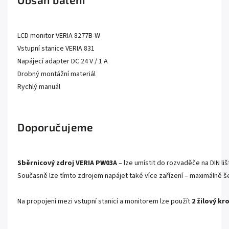
LCD monitor VERIA 8277B-W
Vstupní stanice VERIA 831
Napájecí adapter DC 24 V / 1 A
Drobný montážní materiál
Rychlý manuál
Doporučujeme
Sběrnicový zdroj VERIA PW03A
– lze umístit do rozvaděče na DIN li
Současně lze tímto zdrojem napájet také více zařízení – maximálně š
Na propojení mezi vstupní stanicí a monitorem lze použít
2 žilový kr