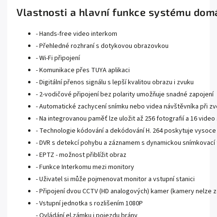
Vlastnosti a hlavní funkce systému dom
- Hands-free video interkom
- Přehledné rozhraní s dotykovou obrazovkou
- Wi-Fi připojení
- Komunikace přes TUYA aplikaci
- Digitální přenos signálu s lepší kvalitou obrazu i zvuku
- 2-vodičové připojení bez polarity umožňuje snadné zapojení
- Automatické zachycení snímku nebo videa návštěvníka při zv
- Na integrovanou paměť lze uložit až 256 fotografií a 16 vide
- Technologie kódování a dekódování H. 264 poskytuje vysoce 
- DVR s detekcí pohybu a záznamem s dynamickou snímkovací 
- EPTZ - možnost přiblížit obraz
- Funkce Interkomu mezi monitory
- Uživatel si může pojmenovat monitor a vstupní stanici
- Připojení dvou CCTV (HD analogových) kamer (kamery nelze z
- Vstupní jednotka s rozlišením 1080P
- Ovládání el.zámku i pojezdu brány