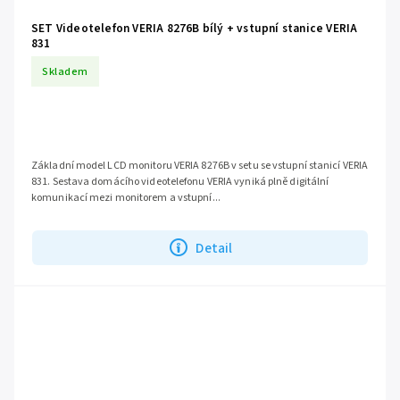
SET Videotelefon VERIA 8276B bílý + vstupní stanice VERIA
831
Skladem
Základní model LCD monitoru VERIA 8276B v setu se vstupní stanicí VERIA
831. Sestava domácího videotelefonu VERIA vyniká plně digitální
komunikací mezi monitorem a vstupní...
Detail