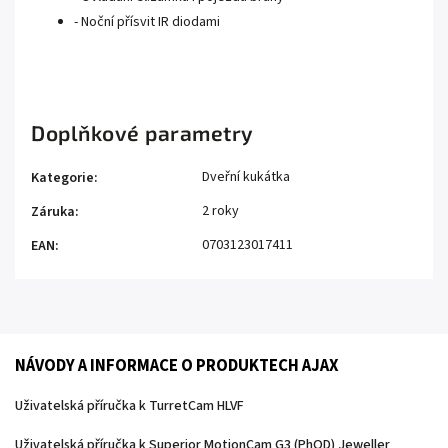
- Noční přísvit IR diodami
Doplňkové parametry
Dveřní kukátka
Kategorie
:
2 roky
Záruka
:
0703123017411
EAN
:
NÁVODY A INFORMACE O PRODUKTECH AJAX
Uživatelská příručka k TurretCam HLVF
Uživatelská příručka k Superior MotionCam G3 (PhOD) Jeweller