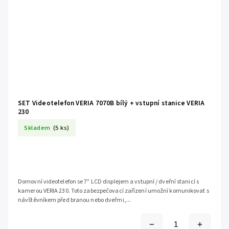
SET Videotelefon VERIA 7070B bílý + vstupní stanice VERIA
230
Skladem
(5 ks)
Domovní videotelefon se 7" LCD displejem a vstupní / dveřní stanicí s
kamerou VERIA 230. Toto zabezpečovací zařízení umožní komunikovat s
návštěvníkem před branou nebo dveřmi,...