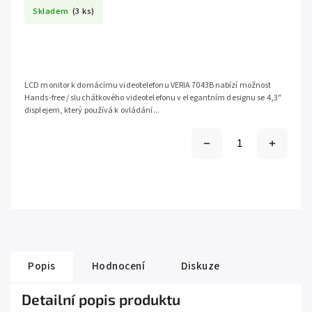
Skladem
(3 ks)
LCD monitor k domácímu videotelefonu VERIA 7043B nabízí možnost
Hands-free / sluchátkového videotelefonu v elegantním designu se 4,3"
displejem, který používá k ovládání...
Popis
Hodnocení
Diskuze
Detailní popis produktu