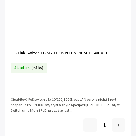
TP-Link Switch TL-SG1005P-PD Gb 1xPoE++ 4xPoE+
Skladem
(>5 ks)
Gigabitový PoE switch s 5x 10/100/1000Mbps LAN porty z nichž 1 port
podporuje PoE-IN 802.3af/at/bt a zbylé 4 podporují PoE-OUT 802.3af/at.
Switch umožňuje i PoE na vzdálenost...