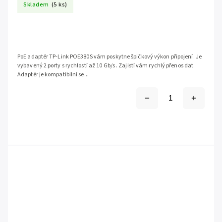
Skladem
(5 ks)
PoE adaptér TP-Link POE380S vám poskytne špičkový výkon připojení. Je
vybavený 2 porty s rychlostí až 10 Gb/s . Zajistí vám rychlý přenos dat.
Adaptér je kompatibilní se...