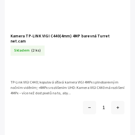
Kamera TP-LINK VIGI C440(4mm) 4MP barevná Turret
net.cam
Skladem
(2 ks)
TP-Link VIGI C440; kopulová síťová kamera VIGI 4MPx s plnobarevným
nočním viděním; •4MPx s rozlišením UHD: Kamera VIGI C440 má rozlišení
4MPx – více než dost pixelů na to, aby...