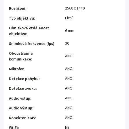
2560 x 1440
Rozlišení
:
Fixní
Typ objektivu
:
Ohnisková vzdálenost
6 mm
objektivu
:
30
Snímková frekvence (fps)
:
Oboustranná
ANO
komunikace
:
ANO
Mikrofon
:
ANO
Detekce pohybu
:
ANO
Detekce zvuku
:
ANO
Audio vstup
:
ANO
Audio výstup
:
ANO
Konektor RJ45
:
NE
Wi-Fi
: