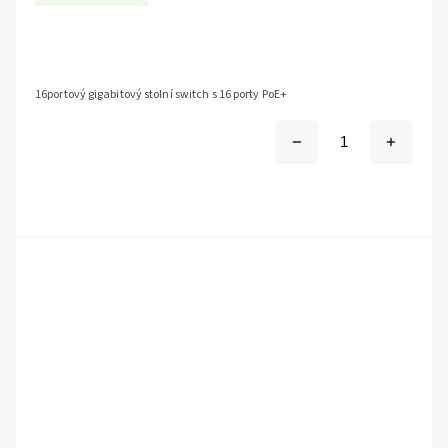
16portový gigabitový stolní switch s 16 porty PoE+