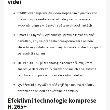
videí
DWDR:
Vylepšuje kvalitu videa zlepšením dynamického
rozsahu a prezentace detailů, díky čemuž kamera
výborně funguje v různých světelných podmínkách.
Smart IR:
Chytré IR dynamicky upravuje infračervené
osvětlení, aby se předešlo přeexponování a oslnění,
zlepšila se viditelnost na různých vzdálenostech a zajistil
se jasnější záznam.
3D DNR:
3D DNR je technologie redukce šumu, která
analyzuje data obrazu v různých snímcích a selektivně
redukuje šum při zachování důležitých detailů.
Vyvážení Bílé:
Vyvážení bílé zajišťuje neutrální bílou v
obrazu bez ohledu na světelné podmínky.
Efektivní technologie komprese
H.265+