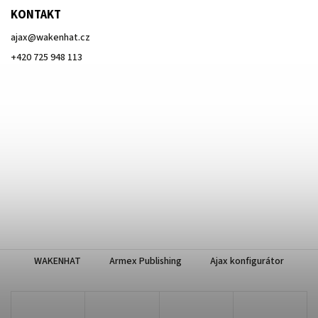
KONTAKT
ajax
@
wakenhat.cz
+420 725 948 113
WAKENHAT
Armex Publishing
Ajax konfigurátor