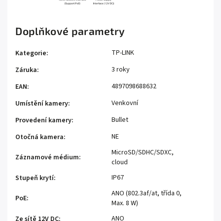
Doplňkové parametry
TP-LINK
Kategorie
:
3 roky
Záruka
:
4897098688632
EAN
:
Venkovní
Umístění kamery
:
Bullet
Provedení kamery
:
NE
Otočná kamera
:
MicroSD/SDHC/SDXC,
Záznamové médium
:
cloud
IP67
Stupeň krytí
:
ANO (802.3af/at, třída 0,
PoE
:
Max. 8 W)
ANO
Ze sítě 12V DC
: