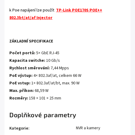
k Poe napájení lze použít
TP-Link POE170S POE++
802.3bt/at/af Injector
ZÁKLADNÍ SPECIFIKACE
Počet portů:
5× GbE RJ-45
Kapacita switche:
10 Gb/s
Rychlost směrování:
7,44 Mpps
PoE výstup:
4× 802.3af/at, celkem 66 W
PoE vstup:
1× 802.3af/at/bt, max. 90 W
Max. příkon:
68,59 W
Rozměry:
158 × 101 × 25 mm
Doplňkové parametry
NVR a kamery
Kategorie
: