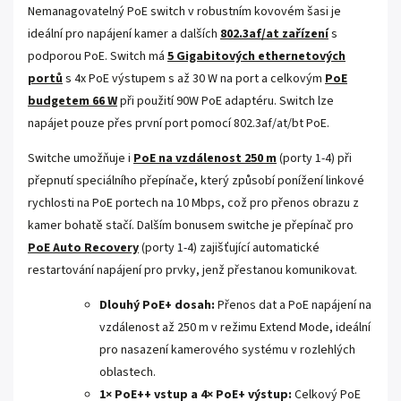
Nemanagovatelný PoE switch v robustním kovovém šasi je
ideální pro napájení kamer a dalších
802.3af/at zařízení
s
podporou PoE. Switch má
5 Gigabitových ethernetových
portů
s 4x PoE výstupem s až 30 W na port a celkovým
PoE
budgetem 66 W
při použití 90W PoE adaptéru. Switch lze
napájet pouze přes první port pomocí 802.3af/at/bt PoE.
Switche umožňuje i
PoE na vzdálenost 250 m
(porty 1-4) při
přepnutí speciálního přepínače, který způsobí ponížení linkové
rychlosti na PoE portech na 10 Mbps, což pro přenos obrazu z
kamer bohatě stačí. Dalším bonusem switche je přepínač pro
PoE Auto Recovery
(porty 1-4) zajišťující automatické
restartování napájení pro prvky, jenž přestanou komunikovat.
Dlouhý PoE+ dosah:
Přenos dat a PoE napájení na
vzdálenost až 250 m v režimu Extend Mode, ideální
pro nasazení kamerového systému v rozlehlých
oblastech.
1× PoE++ vstup a 4× PoE+ výstup:
Celkový PoE