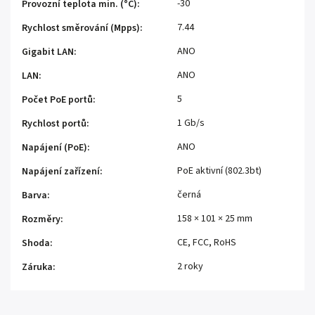
-30
Provozní teplota min. (°C)
:
7.44
Rychlost směrování (Mpps)
:
ANO
Gigabit LAN
:
ANO
LAN
:
5
Počet PoE portů
:
1 Gb/s
Rychlost portů
:
ANO
Napájení (PoE)
:
PoE aktivní (802.3bt)
Napájení zařízení
:
černá
Barva
:
158 × 101 × 25 mm
Rozměry
:
CE, FCC, RoHS
Shoda
:
2 roky
Záruka
: