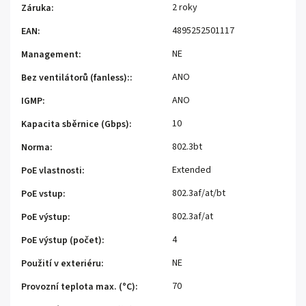
2 roky
Záruka
:
4895252501117
EAN
:
NE
Management
:
ANO
Bez ventilátorů (fanless):
:
ANO
IGMP
:
10
Kapacita sběrnice (Gbps)
:
802.3bt
Norma
:
Extended
PoE vlastnosti
:
802.3af/at/bt
PoE vstup
:
802.3af/at
PoE výstup
:
4
PoE výstup (počet)
:
NE
Použití v exteriéru
:
70
Provozní teplota max. (°C)
: