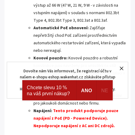
výstup až 66 W (47 W, 21 W, 9 W - v závislosti na
vstupním napájení) v souladu s normami 802.3bt
Type 4, 802.3bt Type 3, 802.3at a 802.3af.
Automatické PoE obnovení:
Zajišťuje
nepřetržitý chod PoE zařízení prostřednictvím
automatického restartování zařízení, která vypadla
nebo nereagují.
Kovové pouzdro:
Kovové pouzdro a robustní
konstrukce jsou navrženy pro umístění na stůl
Dovolte nám Vás informovat, že registrací účtu v
nebo montáž na stěnu, což je ideální pro instalaci v
našem e-shopu eshop.wakenhat.cz získáváte přístup
různých prostředích s různými podmínkami.
ke skrytým a speciálním nabídkám značek AJAX a
Chcete slevu 10 %
Tichý provoz:
Díky pokročilé konstrukci bez
HOMEMATIC IP. Navíc registrací získáváte různé slevy.
ANO
NE
na váš první nákup?
ventilátorů je zaručen tichý provoz, což je ideální
pro jakoukoli domácnost nebo firmu.
Napájení:
Tento produkt podporuje pouze
napájení z PoE (PD - Powered Device).
Nepodporuje napájení z AC ani DC zdrojů.