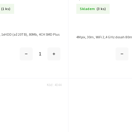
(1 ks)
Skladem
(3 ks)
, 1xHDD (až 20TB), 80Mb, 4CH SMD Plus
4Mpix, 30m, WiFi 2,4 GHz dosah 80m
Kód:
4044