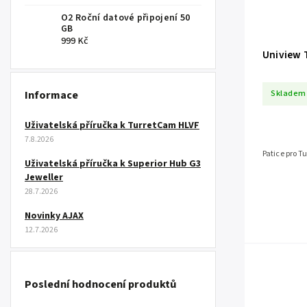
O2 Roční datové připojení 50
GB
999 Kč
Uniview 
Informace
Skladem
Uživatelská příručka k TurretCam HLVF
7.8.2026
Patice pro T
Uživatelská příručka k Superior Hub G3
Jeweller
28.7.2026
Novinky AJAX
12.7.2026
Poslední hodnocení produktů