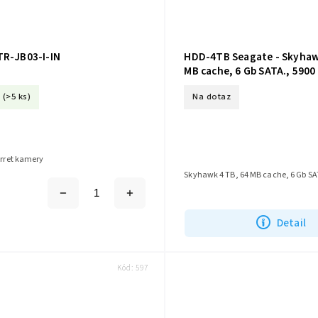
TR-JB03-I-IN
HDD-4TB Seagate - Skyhaw
MB cache, 6 Gb SATA., 5900 
(>5 ks)
Na dotaz
urret kamery
Skyhawk 4 TB, 64 MB cache, 6 Gb SAT
Detail
Kód:
597