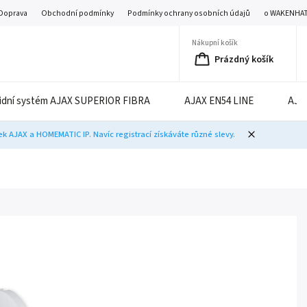
Doprava
Obchodní podmínky
Podmínky ochrany osobních údajů
o WAKENHA
Nákupní košík
Prázdný košík
idní systém AJAX SUPERIOR FIBRA
AJAX EN54 LINE
AJA
 AJAX a HOMEMATIC IP. Navíc registrací získáváte různé slevy.