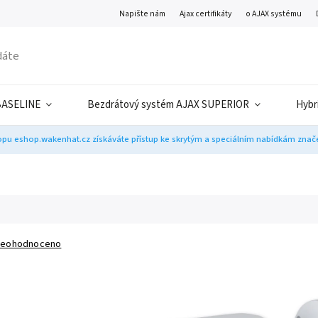
Napište nám
Ajax certifikáty
o AJAX systému
BASELINE
Bezdrátový systém AJAX SUPERIOR
Hybr
pu eshop.wakenhat.cz získáváte přístup ke skrytým a speciálním nabídkám značek
eohodnoceno