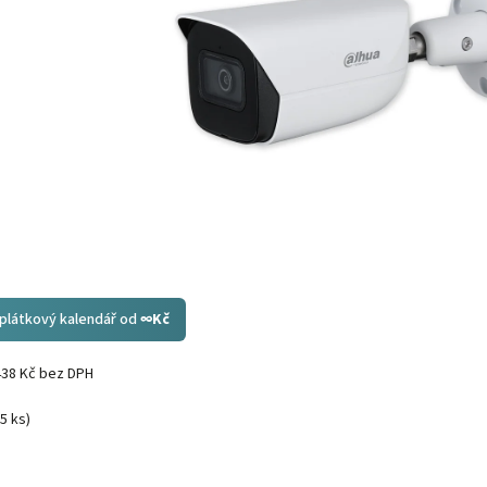
splátkový kalendář od
∞
Kč
438 Kč bez DPH
(5 ks)