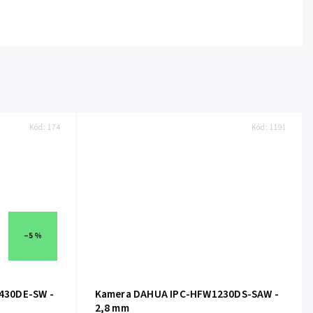
Kód:
174
Kód:
1191
–5 %
430DE-SW -
Kamera DAHUA IPC-HFW1230DS-SAW -
2,8 mm