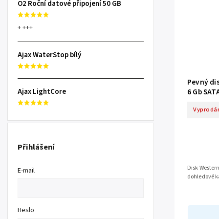
O2 Roční datové připojení 50 GB
+ +++
Ajax WaterStop bílý
Pevný di
6 Gb SAT
Ajax LightCore
Vyprodá
Přihlášení
Disk Western
E-mail
dohledové 
Heslo