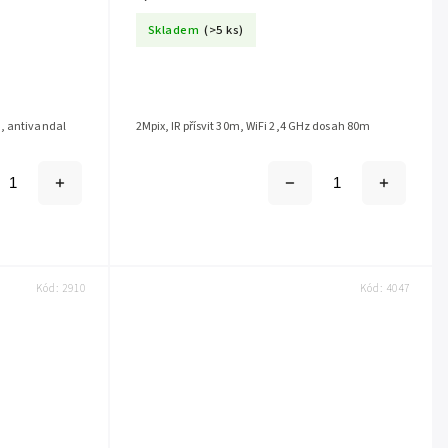
Skladem
(>5 ks)
, antivandal
2Mpix, IR přísvit 30m, WiFi 2,4 GHz dosah 80m
Kód:
2910
Kód:
4047