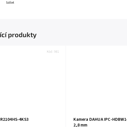
Sdílet
ící produkty
Kód:
981
VR2104HS-4KS3
Kamera DAHUA IPC-HDBW1
2,8 mm