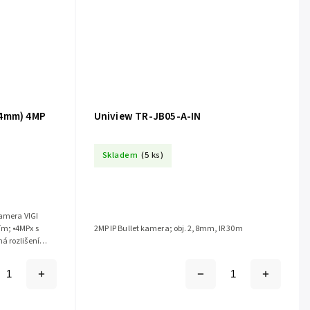
(4mm) 4MP
Uniview TR-JB05-A-IN
Skladem
(5 ks)
kamera VIGI
m; •4MPx s
2MP IP Bullet kamera; obj. 2,8mm, IR 30m
á rozlišení
...