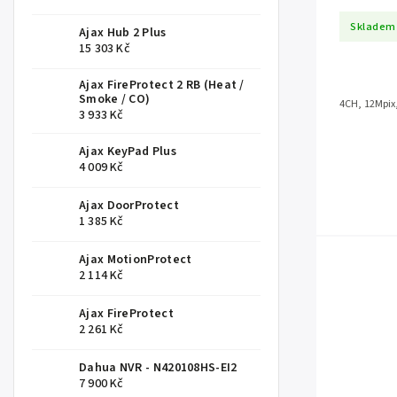
Skladem
Ajax Hub 2 Plus
15 303 Kč
Ajax FireProtect 2 RB (Heat /
Smoke / CO)
4CH, 12Mpix
3 933 Kč
Ajax KeyPad Plus
4 009 Kč
Ajax DoorProtect
1 385 Kč
Ajax MotionProtect
2 114 Kč
Ajax FireProtect
2 261 Kč
Dahua NVR - N420108HS-EI2
7 900 Kč