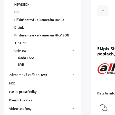
HIKVISION
PoE
Příslušentsví ke kamerám Dahua
D-Link
Příslušentsví ke kamerám HIKVISON
TP-LINK
5Mpix St
Uniview
poplach
Řada EASY
NVR
Záznamová zařízení NVR
HDD
Hasící prostředky
Detailní in
Dveřní kukátka
Videotelefony