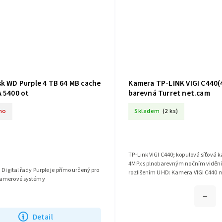
sk WD Purple 4 TB 64 MB cache
Kamera TP-LINK VIGI C440
A 5400 ot
barevná Turret net.cam
no
Skladem
(2 ks)
TP-Link VIGI C440; kopulová síťová 
4MPx s plnobarevným nočním vidění
 Digital řady Purple je přímo určený pro
rozlišením UHD: Kamera VIGI C440 m
kamerové systémy
4MPx – více než dost pixelů na to, aby
Detail