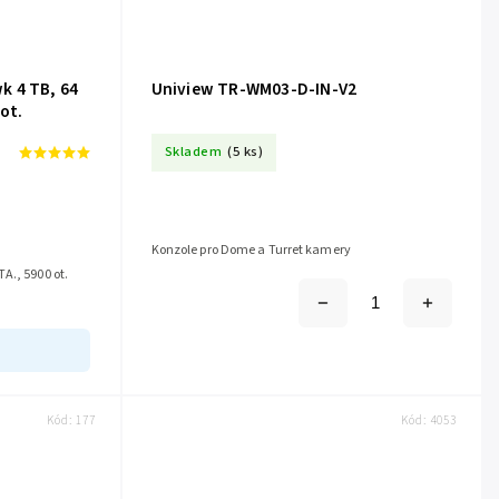
k 4 TB, 64
Uniview TR-WM03-D-IN-V2
ot.
Skladem
(5 ks)
Konzole pro Dome a Turret kamery
A., 5900 ot.
Kód:
177
Kód:
4053