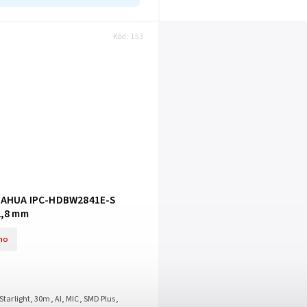
Kód:
153
DAHUA IPC-HDBW2841E-S
2,8 mm
no
Starlight, 30m, AI, MIC, SMD Plus,