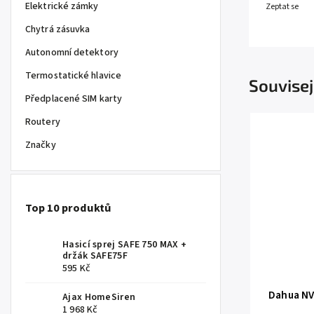
Elektrické zámky
Zeptat se
Chytrá zásuvka
Autonomní detektory
Termostatické hlavice
Souvisej
Předplacené SIM karty
Routery
Značky
Top 10 produktů
Hasicí sprej SAFE 750 MAX +
držák SAFE75F
595 Kč
Dahua N
Ajax HomeSiren
1 968 Kč