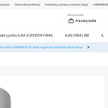
Doprava
Obchodní podmínky
Podmínky ochrany osobních údajů
o WAKENHA
Nákupní košík
Prázdný košík
idní systém AJAX SUPERIOR FIBRA
AJAX EN54 LINE
AJA
 AJAX a HOMEMATIC IP. Navíc registrací získáváte různé slevy.