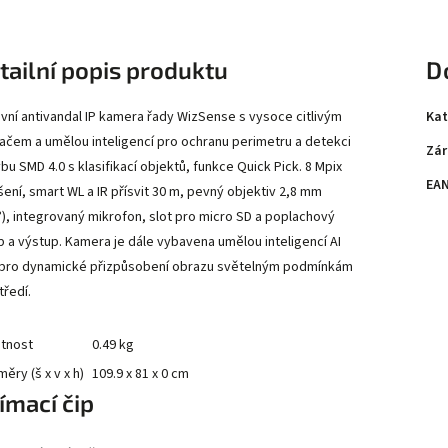
tailní popis produktu
D
Kat
vní antivandal IP kamera řady WizSense s vysoce citlivým
ačem a umělou inteligencí pro ochranu perimetru a detekci
Zár
bu SMD 4.0 s klasifikací objektů, funkce Quick Pick. 8 Mpix
EA
išení, smart WL a IR přísvit 30 m, pevný objektiv 2,8 mm
°), integrovaný mikrofon, slot pro micro SD a poplachový
p a výstup. Kamera je dále vybavena umělou inteligencí AI
pro dynamické přizpůsobení obrazu světelným podmínkám
tředí.
tnost
0.49 kg
ěry (š x v x h)
109.9 x 81 x 0 cm
ímací čip