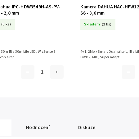
Dahua IPC-HDW3549H-AS-PV-
Kamera DAHUA HAC-HFW120
 - 2,8 mm
S6 - 3,6 mm
(5 ks)
Skladem
(2 ks)
 30m IR a 30m bílé LED, WizSense 3
4v1, 2Mpix Smart Dual přísvit, IR a b
Series, mikrofon a rep.
DWDR, MIC, Super adapt
Hodnocení
Diskuze