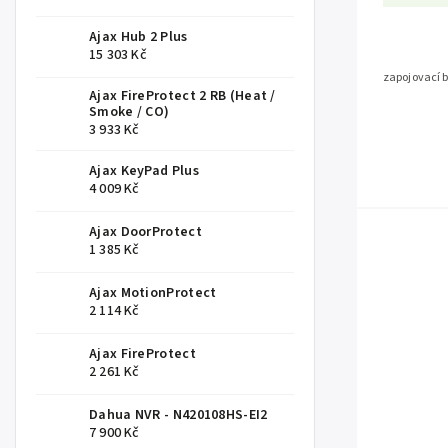
Ajax Hub 2 Plus
15 303 Kč
zapojovací 
Ajax FireProtect 2 RB (Heat /
Smoke / CO)
3 933 Kč
Ajax KeyPad Plus
4 009 Kč
Ajax DoorProtect
1 385 Kč
Ajax MotionProtect
2 114 Kč
Ajax FireProtect
2 261 Kč
Dahua NVR - N420108HS-EI2
7 900 Kč