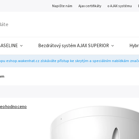
Napište nám
Ajax certifikáty
o AJAX systému
BASELINE
Bezdrátový systém AJAX SUPERIOR
Hybr
pu eshop.wakenhat.cz získáváte přístup ke skrytým a speciálním nabídkám značek
8mm
eohodnoceno