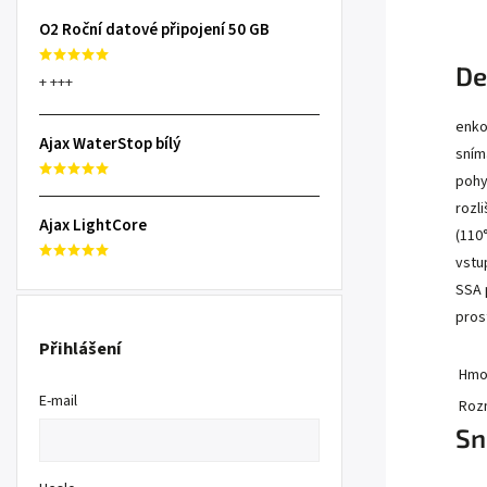
O2 Roční datové připojení 50 GB
De
+ +++
enko
Ajax WaterStop bílý
sním
pohy
rozl
Ajax LightCore
(110
vstu
SSA 
pros
Přihlášení
Hmo
E-mail
Rozm
Sn