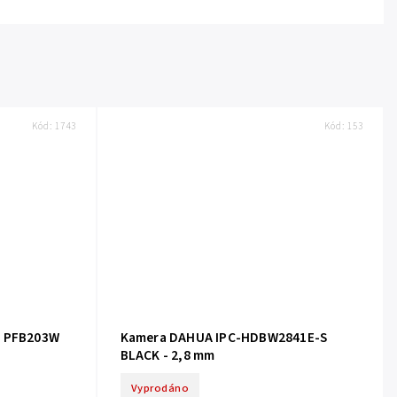
Kód:
1743
Kód:
153
e PFB203W
Kamera DAHUA IPC-HDBW2841E-S
BLACK - 2,8 mm
Vyprodáno