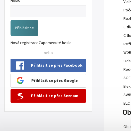
Heslo
Veli
Poč
Rozl
Citl
Přihlásit se
Citl
Nová registrace
Zapomenuté heslo
Rež
WDR 
nebo
Ods
Přihlásit se přes Facebook
Red
AGC 
Přihlásit se přes Google
Elek
AWB/
Přihlásit se přes Seznam
BLC 
Ob
Obje