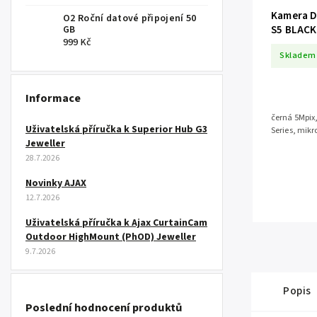
Kamera 
O2 Roční datové připojení 50
S5 BLACK
GB
999 Kč
Skladem
Informace
černá 5Mpix,
Uživatelská příručka k Superior Hub G3
Jeweller
28.7.2026
Novinky AJAX
12.7.2026
Uživatelská příručka k Ajax CurtainCam
Outdoor HighMount (PhOD) Jeweller
9.7.2026
Popis
Poslední hodnocení produktů