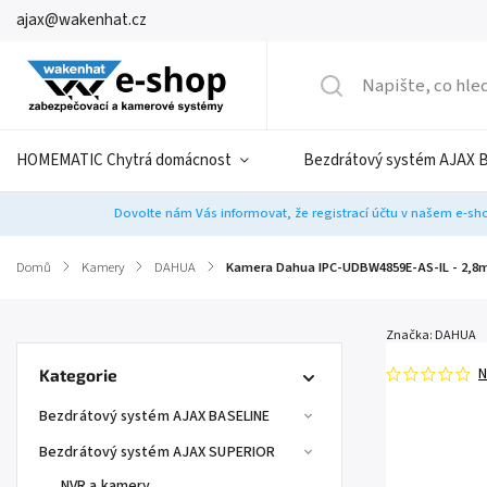
ajax@wakenhat.cz
HOMEMATIC Chytrá domácnost
Bezdrátový systém AJAX 
Dovolte nám Vás informovat, že registrací účtu v našem e-sho
Domů
/
Kamery
/
DAHUA
/
Kamera Dahua IPC-UDBW4859E-AS-IL - 2,
Značka:
DAHUA
N
Kategorie
Bezdrátový systém AJAX BASELINE
Bezdrátový systém AJAX SUPERIOR
NVR a kamery