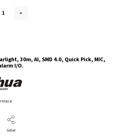
arlight, 30m, AI, SMD 4.0, Quick Pick, MIC,
alarm I/O.
formace
Sdílet