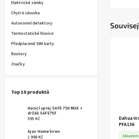
Elektrické zámky
Chytrá zásuvka
Autonomní detektory
Souvisej
Termostatické hlavice
Předplacené SIM karty
Routery
Značky
Top 10 produktů
Hasicí sprej SAFE 750 MAX +
držák SAFE75F
Dahua In
595 Kč
PFA136
Ajax HomeSiren
Skladem
1 968 Kč