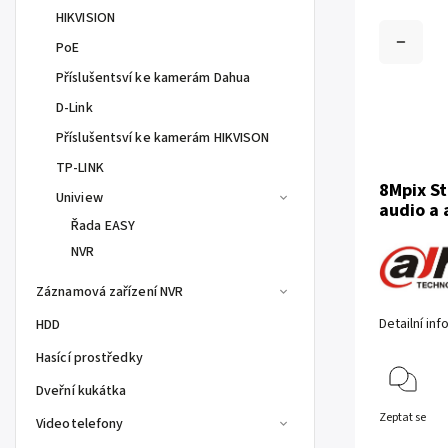
HIKVISION
PoE
Příslušentsví ke kamerám Dahua
D-Link
Příslušentsví ke kamerám HIKVISON
TP-LINK
8Mpix St
Uniview
audio a 
Řada EASY
NVR
Záznamová zařízení NVR
Detailní in
HDD
Hasící prostředky
Dveřní kukátka
Zeptat se
Videotelefony