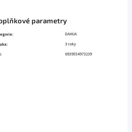
oplňkové parametry
DAHUA
egorie
:
3 roky
uka
:
6939554973239
N
: