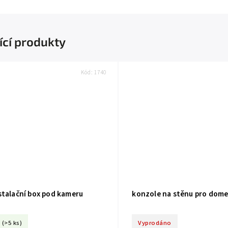
ící produkty
Kód:
1740
stalační box pod kameru
konzole na stěnu pro dom
(>5 ks)
Vyprodáno