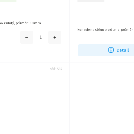
box kulatý, průměr 110 mm
konzole na stěnu pro dome, průmě
Detail
Kód:
537