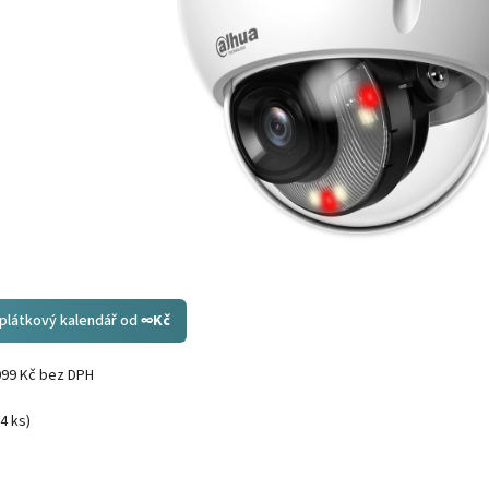
splátkový kalendář od
∞
Kč
099 Kč bez DPH
(4 ks)