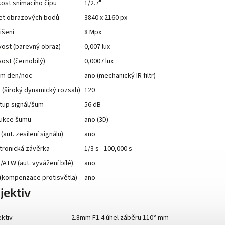
kost snímacího čipu
1/2.7"
et obrazových bodů
3840 x 2160 px
išení
8 Mpx
ivost (barevný obraz)
0,007 lux
ivost (černobílý)
0,0007 lux
im den/noc
ano (mechanický IR filtr)
(široký dynamický rozsah)
120
tup signál/šum
56 dB
ukce šumu
ano (3D)
(aut. zesílení signálu)
ano
tronická závěrka
1/3 s - 100,000 s
ATW (aut. vyvážení bílé)
ano
(kompenzace protisvětla)
ano
jektiv
ktiv
2.8mm F1.4 úhel záběru 110° mm