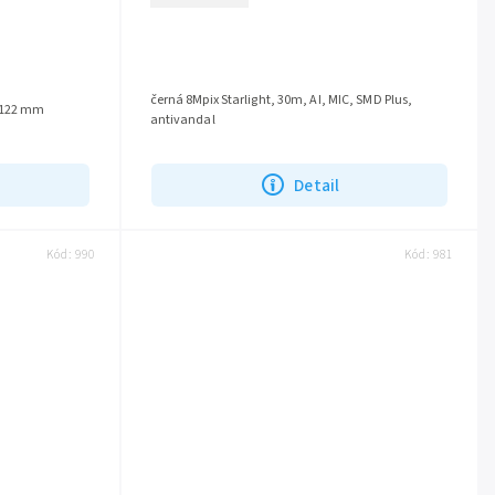
černá 8Mpix Starlight, 30m, AI, MIC, SMD Plus,
r 122 mm
antivandal
Detail
Kód:
990
Kód:
981