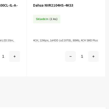
0CL-IL-A-
Dahua NVR2104HS-4KS3
Skladem
(1 ks)
ílé LED 20m,
4CH, 12Mpix, 1xHDD (až 20TB), 80Mb, 4CH SMD Plus