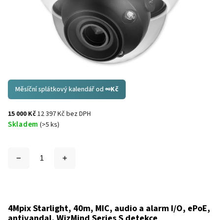
Měsíční splátkový kalendář od
∞
Kč
15 000 Kč
12 397 Kč bez DPH
Skladem
(>5 ks)
4Mpix Starlight, 40m, MIC, audio a alarm I/O, ePoE,
antivandal, WizMind Series S detekce