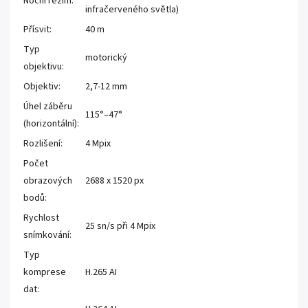
Noční režim:
infračerveného světla)
Přísvit:
40 m
Typ
motorický
objektivu:
Objektiv:
2,7-12 mm
Úhel záběru
115°–47°
(horizontální):
Rozlišení:
4 Mpix
Počet
obrazových
2688 x 1520 px
bodů:
Rychlost
25 sn/s při 4 Mpix
snímkování:
Typ
komprese
H.265 AI
dat: