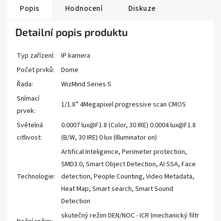
Popis
Hodnocení
Diskuze
Detailní popis produktu
Typ zařízení:
IP kamera
Počet prvků:
Dome
Řada:
WizMind Series S
Snímací
1/1.8” 4Megapixel progressive scan CMOS
prvek:
Světelná
0.0007 lux@F1.8 (Color, 30 IRE) 0.0004 lux@F1.8
citlivost:
(B/W, 30 IRE) 0 lux (Illuminator on)
Artifical Inteligence, Perimeter protection,
SMD3.0, Smart Object Detection, AI SSA, Face
Technologie:
detection, People Counting, Video Metadata,
Heat Map, Smart search, Smart Sound
Detection
skutečný režim DEN/NOC - ICR (mechanický filtr