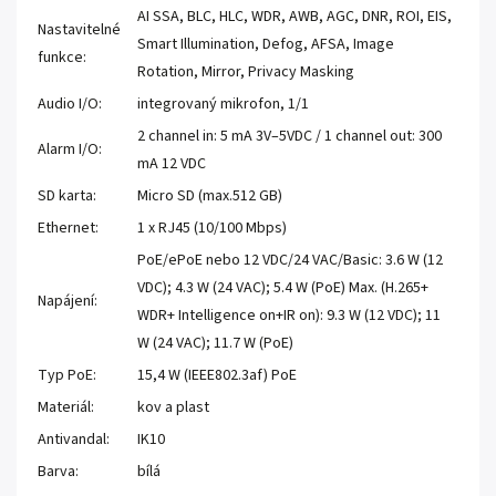
AI SSA, BLC, HLC, WDR, AWB, AGC, DNR, ROI, EIS,
Nastavitelné
Smart Illumination, Defog, AFSA, Image
funkce:
Rotation, Mirror, Privacy Masking
Audio I/O:
integrovaný mikrofon, 1/1
2 channel in: 5 mA 3V–5VDC / 1 channel out: 300
Alarm I/O:
mA 12 VDC
SD karta:
Micro SD (max.512 GB)
Ethernet:
1 x RJ45 (10/100 Mbps)
PoE/ePoE nebo 12 VDC/24 VAC/Basic: 3.6 W (12
VDC); 4.3 W (24 VAC); 5.4 W (PoE) Max. (H.265+
Napájení:
WDR+ Intelligence on+IR on): 9.3 W (12 VDC); 11
W (24 VAC); 11.7 W (PoE)
Typ PoE:
15,4 W (IEEE802.3af) PoE
Materiál:
kov a plast
Antivandal:
IK10
Barva:
bílá