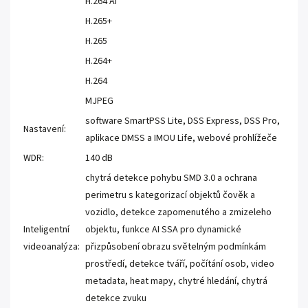
H.264 AI
H.265+
H.265
H.264+
H.264
MJPEG
software SmartPSS Lite, DSS Express, DSS Pro,
Nastavení:
aplikace DMSS a IMOU Life, webové prohlížeče
WDR:
140 dB
chytrá detekce pohybu SMD 3.0 a ochrana
perimetru s kategorizací objektů čověk a
vozidlo, detekce zapomenutého a zmizeleho
Inteligentní
objektu, funkce AI SSA pro dynamické
videoanalýza:
přizpůsobení obrazu světelným podmínkám
prostředí, detekce tváří, počítání osob, video
metadata, heat mapy, chytré hledání, chytrá
detekce zvuku